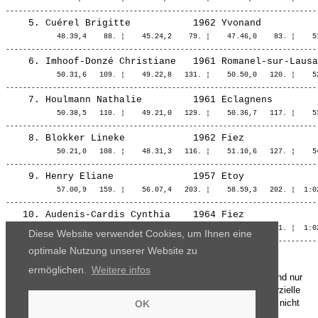
            48.39,4    88. ¦    45.24,2    79. ¦    47.46,0    83. ¦    51
            50.31,6   109. ¦    49.22,8   131. ¦    50.50,0   120. ¦    52
            50.38,5   110. ¦    49.21,0   129. ¦    50.36,7   117. ¦    53
            50.21,0   108. ¦    48.31,3   116. ¦    51.10,6   127. ¦    54
            57.00,9   159. ¦    56.07,4   203. ¦    58.59,3   202. ¦  1:02
            57.29,6   162. ¦    55.02,0   197. ¦  1:00.32,3   211. ¦  1:02
Diese Website verwendet Cookies, um Ihnen eine
optimale Nutzung unserer Website zu
ermöglichen.
Weitere infos
Die Ergebnisse, das Bildmaterial und das weitere Datenmaterial sind nur
für den persönlichen Gebrauch zur Verfügung gestellt. Die kommerzielle
Nutzung, Weitergabe ganz oder teilweise und / oder Nachdruck ist nicht
OK
gestattet.