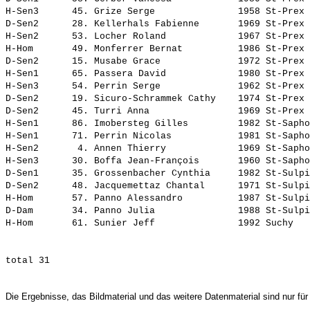
H-Sen3      45. 
Grize Serge              
 1958 St-Prex 
D-Sen2      28. 
Kellerhals Fabienne      
 1969 St-Prex 
H-Sen2      53. 
Locher Roland            
 1967 St-Prex 
H-Hom       49. 
Monferrer Bernat         
 1986 St-Prex 
D-Sen2      15. 
Musabe Grace             
 1972 St-Prex 
H-Sen1      65. 
Passera David            
 1980 St-Prex 
H-Sen3      54. 
Perrin Serge             
 1962 St-Prex 
D-Sen2      19. 
Sicuro-Schrammek Cathy   
 1974 St-Prex 
D-Sen2      45. 
Turri Anna               
 1969 St-Prex 
H-Sen1      86. 
Imobersteg Gilles        
 1982 St-Sapho
H-Sen1      71. 
Perrin Nicolas           
 1981 St-Sapho
H-Sen2       4. 
Annen Thierry            
 1969 St-Sapho
H-Sen3      30. 
Boffa Jean-François      
 1960 St-Sapho
D-Sen1      35. 
Grossenbacher Cynthia    
 1982 St-Sulpi
D-Sen2      48. 
Jacquemettaz Chantal     
 1971 St-Sulpi
H-Hom       57. 
Panno Alessandro         
 1987 St-Sulpi
D-Dam       34. 
Panno Julia              
 1988 St-Sulpi
H-Hom       61. 
Sunier Jeff              
Die Ergebnisse, das Bildmaterial und das weitere Datenmaterial sind nur für