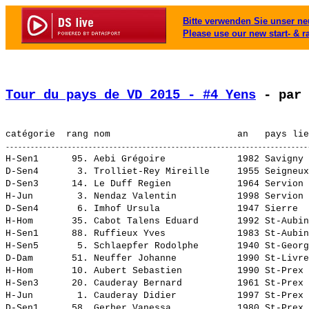
Bitte verwenden Sie unser neu
Please use our new start- & r
Tour du pays de VD 2015 - #4 Yens
 - par 
H-Sen1      95. 
Aebi Grégoire            
 1982 Savigny 
D-Sen4       3. 
Trolliet-Rey Mireille    
 1955 Seigneux
D-Sen3      14. 
Le Duff Regien           
 1964 Servion 
H-Jun        3. 
Nendaz Valentin          
 1998 Servion 
D-Sen4       6. 
Imhof Ursula             
 1947 Sierre  
H-Hom       35. 
Cabot Talens Eduard      
 1992 St-Aubin
H-Sen1      88. 
Ruffieux Yves            
 1983 St-Aubin
H-Sen5       5. 
Schlaepfer Rodolphe      
 1940 St-Georg
D-Dam       51. 
Neuffer Johanne          
 1990 St-Livre
H-Hom       10. 
Aubert Sebastien         
 1990 St-Prex 
H-Sen3      20. 
Cauderay Bernard         
 1961 St-Prex 
H-Jun        1. 
Cauderay Didier          
 1997 St-Prex 
D-Sen1      58. 
Gerber Vanessa           
 1980 St-Prex 