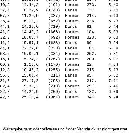
10,9     14.44,3    (101)  Hommes   273.     5.40

37,4     18.22,9   (1748)  Dames    137.     6.10

07,8     11.25,5    (337)  Hommes   214.     5.13

36,4     16.13,2    (652)  Hommes   236.     5.23

44,1     14.29,6    (310)  Dames    81.      5.44

41,0     14.49,2   (1666)  Hommes   184.     5.03

32,3     18.05,7    (692)  Hommes   323.     6.03

11,6     15.57,1   (1683)  Dames    99.      5.54

44,1     22.29,6    (238)  Dames    184.     6.38

53,9     19.02,1    (334)  Hommes   252.     5.31

16,1     15.24,3   (1267)  Hommes   200.     5.07

00,9      1.18,6   (1170)  Hommes   22.      4.04

12,8     10.46,2   (1255)  Hommes   215.     5.13

55,5     15.01,4    (211)  Dames    95.      5.52

31,7     27.17,2    (258)  Dames    212.     7.11

02,4     19.39,2    (210)  Hommes   291.     5.46

22,7     14.24,9    (209)  Dames    132.     6.09

 Weitergabe ganz oder teilweise und / oder Nachdruck ist nicht gestattet.