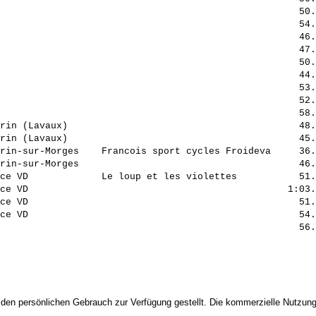
                                                     50.
                                                     54.
                                                     46.
                                                     47.
                                                     50.
                                                     44.
                                                     53.
                                                     52.
                                                     58.
rin (Lavaux)                                         48.
rin (Lavaux)                                         45.
rin-sur-Morges    Francois sport cycles Froideva     36.
rin-sur-Morges                                       46.
ce VD             Le loup et les violettes           51.
ce VD                                              1:03.
ce VD                                                51.
ce VD                                                54.
 den persönlichen Gebrauch zur Verfügung gestellt. Die kommerzielle Nutzung,