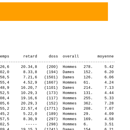
26,6     20.34,8    (200)  Hommes   278.     5.42

02,0      8.33,8    (194)  Dames    152.     6.20

58,5      7.21,6   (1501)  Dames    126.     6.06

55,4      4.52,9   (1667)  Hommes   61.      4.24

48,9     16.20,7   (1101)  Dames    214.     7.13

52,5     10.29,3    (173)  Hommes   131.     4.44

08,4     19.16,6    (117)  Hommes   255.     5.33

05,6     20.29,3    (152)  Hommes   362.     7.28

55,2     22.57,4   (1771)  Dames    208.     7.07

45,2      5.22,0    (189)  Hommes   29.      4.09

57,5      8.30,9    (297)  Hommes   169.     4.58

02,5       -----    (298)  Hommes   6.       3.51

09,4     19.15,3   (1741)  Dames    154.     6.21
