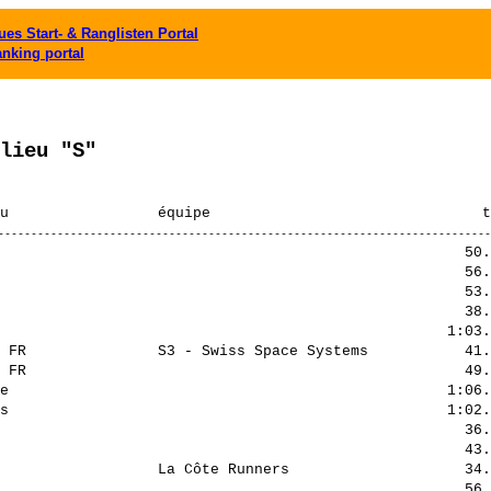
es Start- & Ranglisten Portal
anking portal
lieu "S"
                                                     50.
                                                     56.
                                                     53.
                                                     38.
                                                   1:03.
 FR               S3 - Swiss Space Systems           41.
 FR                                                  49.
e                                                  1:06.
s                                                  1:02.
                                                     36.
                                                     43.
                  La Côte Runners                    34.
                                                     56.