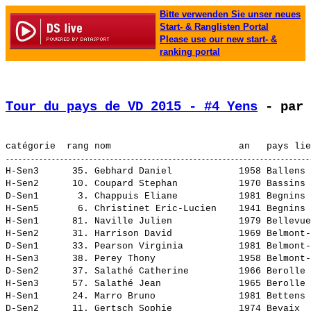
Bitte verwenden Sie unser neues
Start- & Ranglisten Portal
Please use our new start- &
ranking portal
Tour du pays de VD 2015 - #4 Yens
 - par 
H-Sen3      35. 
Gebhard Daniel           
 1958 Ballens 
H-Sen2      10. 
Coupard Stephan          
 1970 Bassins 
D-Sen1       3. 
Chappuis Eliane          
 1981 Begnins 
H-Sen5       6. 
Christinet Eric-Lucien   
 1941 Begnins 
H-Sen1      81. 
Naville Julien           
 1979 Bellevue
H-Sen2      31. 
Harrison David           
 1969 Belmont-
D-Sen1      33. 
Pearson Virginia         
 1981 Belmont-
H-Sen3      38. 
Perey Thony              
 1958 Belmont-
D-Sen2      37. 
Salathé Catherine        
 1966 Berolle 
H-Sen3      57. 
Salathé Jean             
 1965 Berolle 
H-Sen1      24. 
Marro Bruno              
 1981 Bettens 
D-Sen2      11. 
Gertsch Sophie           
 1974 Bevaix  