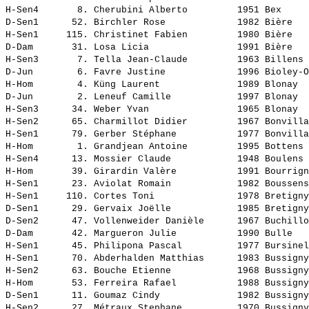
H-Sen4       8. 
Cherubini Alberto        
 1951 Bex     
D-Sen1      52. 
Birchler Rose            
 1982 Bière   
H-Sen1     115. 
Christinet Fabien        
 1980 Bière   
D-Dam       31. 
Losa Licia               
 1991 Bière   
H-Sen3       7. 
Tella Jean-Claude        
 1963 Billens 
D-Jun        6. 
Favre Justine            
 1996 Bioley-O
H-Hom        4. 
Küng Laurent             
 1989 Blonay  
D-Jun        2. 
Leneuf Camille           
 1997 Blonay  
H-Sen3      34. 
Weber Yvan               
 1965 Blonay  
H-Sen2      65. 
Charmillot Didier        
 1967 Bonvilla
H-Sen1      79. 
Gerber Stéphane          
 1977 Bonvilla
H-Hom        1. 
Grandjean Antoine        
 1995 Bottens 
H-Sen4      13. 
Mossier Claude           
 1948 Boulens 
H-Hom       39. 
Girardin Valère          
 1991 Bourrign
H-Sen1      23. 
Aviolat Romain           
 1982 Boussens
H-Sen1     110. 
Cortes Toni              
 1978 Bretigny
D-Sen1      29. 
Gervaix Joëlle           
 1985 Bretigny
D-Sen2      47. 
Vollenweider Danièle     
 1967 Buchillo
D-Dam       42. 
Margueron Julie          
 1990 Bulle   
H-Sen1      45. 
Philipona Pascal         
 1977 Bursinel
H-Sen1      70. 
Abderhalden Matthias     
 1983 Bussigny
H-Sen2      63. 
Bouche Etienne           
 1968 Bussigny
H-Hom       53. 
Ferreira Rafael          
 1988 Bussigny
D-Sen1      11. 
Goumaz Cindy             
 1982 Bussigny
H-Sen2      27. 
Métraux Stephane         
 1970 Bussigny