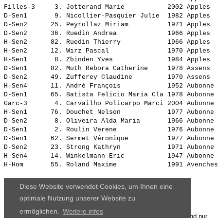
Filles-3     3. 
Jotterand Marie          
 2002 Apples  
D-Sen1       9. 
Nicollier-Pasquier Julie 
 1982 Apples  
D-Sen2      25. 
Peyrollaz Miriam         
 1971 Apples  
D-Sen2      36. 
Ruedin Andrea            
 1966 Apples  
H-Sen2      82. 
Ruedin Thierry           
 1966 Apples  
H-Sen2      12. 
Wirz Pascal              
 1970 Apples  
H-Sen1       8. 
Zbinden Yves             
 1984 Apples  
D-Sen1      82. 
Muth Rebora Catherine    
 1978 Assens  
D-Sen2      49. 
Zufferey Claudine        
 1970 Assens  
H-Sen4      11. 
André François           
 1952 Aubonne 
D-Sen1      65. 
Batista Felicio Maria Cla
 1978 Aubonne 
Garc-3       4. 
Carvailho Policarpo Marci
 2004 Aubonne 
H-Sen1      76. 
Douchet Nelson           
 1977 Aubonne 
D-Sen2       8. 
Oliveira Alda Maria      
 1966 Aubonne 
D-Sen1       2. 
Roulin Verene            
 1976 Aubonne 
D-Sen1      62. 
Sermet Véronique         
 1977 Aubonne 
D-Sen2      23. 
Strong Kathryn           
 1971 Aubonne 
H-Sen4      14. 
Winkelmann Eric          
 1947 Aubonne 
H-Hom       55. 
Roland Maxime            
Diese Website verwendet Cookies, um Ihnen eine
optimale Nutzung unserer Website zu
ermöglichen.
Weitere infos
Die Ergebnisse, das Bildmaterial und das weitere Datenmaterial sind nur