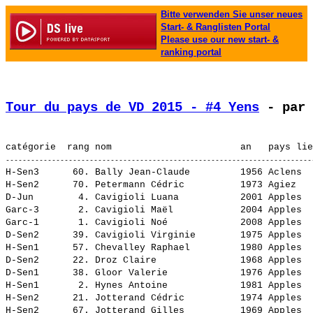
Bitte verwenden Sie unser neues
Start- & Ranglisten Portal
Please use our new start- &
ranking portal
Tour du pays de VD 2015 - #4 Yens
 - par 
H-Sen3      60. 
Bally Jean-Claude        
 1956 Aclens  
H-Sen2      70. 
Petermann Cédric         
 1973 Agiez   
D-Jun        4. 
Cavigioli Luana          
 2001 Apples  
Garc-3       2. 
Cavigioli Maël           
 2004 Apples  
Garc-1       1. 
Cavigioli Noé            
 2008 Apples  
D-Sen2      39. 
Cavigioli Virginie       
 1975 Apples  
H-Sen1      57. 
Chevalley Raphael        
 1980 Apples  
D-Sen2      22. 
Droz Claire              
 1968 Apples  
D-Sen1      38. 
Gloor Valerie            
 1976 Apples  
H-Sen1       2. 
Hynes Antoine            
 1981 Apples  
H-Sen2      21. 
Jotterand Cédric         
 1974 Apples  
H-Sen2      67. 
Jotterand Gilles         
 1969 Apples  