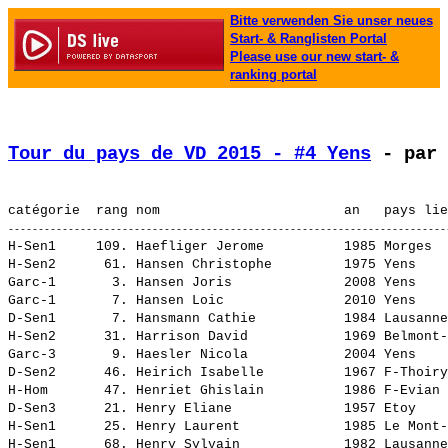
Bitte verwenden Sie unser neues
Start- & Ranglisten Portal
Please use our new start- &
ranking portal
Tour du pays de VD 2015 - #4 Yens
 - par 
H-Sen1     109. 
Haefliger Jerome         
 1985 Morges  
H-Sen2      61. 
Hansen Christophe        
 1975 Yens    
Garc-1       3. 
Hansen Joris             
 2008 Yens    
Garc-1       7. 
Hansen Loic              
 2010 Yens    
D-Sen1       7. 
Hansmann Cathie          
 1984 Lausanne
H-Sen2      31. 
Harrison David           
 1969 Belmont-
Garc-3       9. 
Haesler Nicola           
 2004 Yens    
D-Sen2      46. 
Heirich Isabelle         
 1967 F-Thoiry
H-Hom       47. 
Henriet Ghislain         
 1986 F-Evian 
D-Sen3      21. 
Henry Eliane             
 1957 Etoy    
H-Sen1      25. 
Henry Laurent            
 1985 Le Mont-
H-Sen1      68. 
Henry Sylvain            
 1982 Lausanne