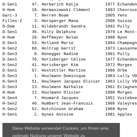
D-Sen1      47. 
Herberich Katja          
 1977 Echanden
H-Hom       18. 
Hermaszewski Clément     
 1993 Chevroux
Garc-3       7. 
Herren Noam              
 2005 Yens    
Filles-2     3. 
Hersperger Mana          
 2006 Suisse  
D-Dam       11. 
Hildebrandt Sandra       
 1992 Pully   
D-Sen1      36. 
Hilty Delphine           
 1979 Le Mont-
H-Hom       20. 
Hoffmeyer Nolan          
 1988 Nyon    
D-Sen1      53. 
Holland Marie            
 1984 Champagn
H-Sen2      60. 
Holtrup Gerrit           
 1973 Lausanne
D-Sen3       8. 
Honegger Nadine          
 1961 Pully   
D-Sen1      70. 
Horisberger Céline       
 1977 Echanden
H-Sen2      41. 
Horisberger Kim          
 1972 Morges  
D-Sen1      57. 
Hostettler Martine       
 1980 Orbe    
D-Sen3       1. 
Houlmann Dominique       
 1963 Lully VD
H-Sen3      51. 
Houlmann Jacques Olivier 
 1963 Lully VD
D-Sen3      13. 
Houlmann Nathalie        
 1961 Eclagnen
H-Hom       13. 
Houlmann Olivier         
 1990 Morges  
H-Sen4       7. 
Houmard Jacques          
 1951 Vuiteboe
H-Sen2      40. 
Humbert Jean-Francois    
 1966 Valeyres
H-Sen2      52. 
Hutchinson Graham        
 1968 Nyon    
H-Sen1       2. 
Hynes Antoine            
Diese Website verwendet Cookies, um Ihnen eine
optimale Nutzung unserer Website zu