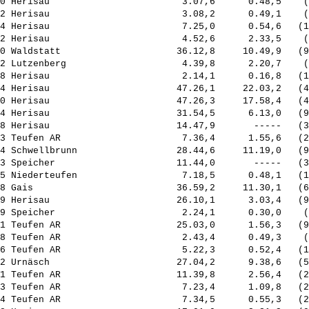
0 Herisau                        3.07,6      0.48,5    (
2 Herisau                        3.08,2      0.49,1    (
4 Herisau                        7.25,0      0.54,6   (1
2 Herisau                        4.52,6      2.33,5    (
0 Waldstatt                     36.12,8     10.49,9   (9
2 Lutzenberg                     4.39,8      2.20,7    (
8 Herisau                        2.14,1      0.16,8   (1
4 Herisau                       47.26,1     22.03,2   (4
0 Herisau                       47.26,3     17.58,4   (4
4 Herisau                       31.54,5      6.13,0   (9
8 Herisau                       14.47,9       -----   (3
3 Teufen AR                      7.36,4      1.55,6   (2
4 Schwellbrunn                  28.44,6     11.19,0   (9
3 Speicher                      11.44,0       -----   (3
5 Niederteufen                   7.18,5      0.48,1   (1
8 Gais                          36.59,2     11.30,1   (6
9 Herisau                       26.10,1      3.03,4   (9
9 Speicher                       2.24,1      0.30,0    (
1 Teufen AR                     25.03,0      1.56,3   (9
8 Teufen AR                      2.43,4      0.49,3    (
6 Teufen AR                      5.22,3      0.52,4   (1
2 Urnäsch                       27.04,2      9.38,6   (5
1 Teufen AR                     11.39,8      2.56,4   (2
3 Teufen AR                      7.23,4      1.09,8   (2
4 Teufen AR                      7.34,5      0.55,3   (2