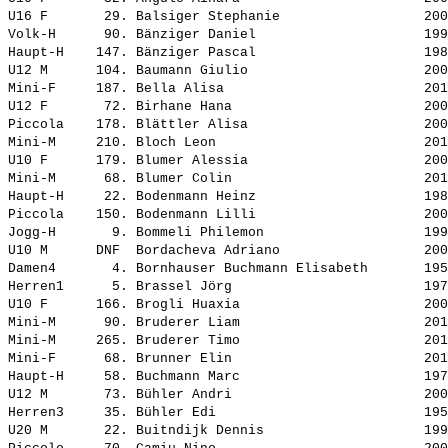
U16 F       29. 
Balsiger Stephanie                 
 200
Volk-H      90. 
Bänziger Daniel                    
 199
Haupt-H    147. 
Bänziger Pascal                    
 198
U12 M      104. 
Baumann Giulio                     
 200
Mini-F     187. 
Bella Alisa                        
 201
U12 F       72. 
Birhane Hana                       
 200
Piccola    178. 
Blättler Alisa                     
 200
Mini-M     210. 
Bloch Leon                         
 201
U10 F      179. 
Blumer Alessia                     
 200
Mini-M      68. 
Blumer Colin                       
 201
Haupt-H     22. 
Bodenmann Heinz                    
 198
Piccola    150. 
Bodenmann Lilli                    
 200
Jogg-H       9. 
Bommeli Philemon                   
 199
U10 M      DNF  
Bordacheva Adriano                 
 200
Damen4       4. 
Bornhauser Buchmann Elisabeth      
 195
Herren1      5. 
Brassel Jörg                       
 197
U10 F      166. 
Brogli Huaxia                      
 200
Mini-M      90. 
Bruderer Liam                      
 201
Mini-M     265. 
Bruderer Timo                      
 201
Mini-F      68. 
Brunner Elin                       
 201
Haupt-H     58. 
Buchmann Marc                      
 197
U12 M       73. 
Bühler Andri                       
 200
Herren3     35. 
Bühler Edi                         
 195
U20 M       22. 
Buitndijk Dennis                   
 199