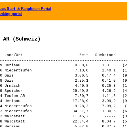
es Start- & Ranglisten Portal
anking portal
 AR (Schweiz)
9 Herisau                        9.08,6      1.31,6   (2
6 Niederteufen                   7.10,0      2.40,1   (1
0 Gais                           3.06,5      0.47,4   (9
8 Gais                           2.35,1      0.41,0   (9
6 Urnäsch                        4.40,8      0.25,3   (1
9 Speicher                      29.49,8      4.26,9   (4
4 Teufen AR                      7.50,7      1.11,5   (2
4 Herisau                       17.38,9      3.09,2   (9
4 Niederteufen                   9.28,3      7.09,2    (
2 Niederteufen                  34.31,7     11.30,5   (6
2 Waldstatt                     11.45,2       -----   (3
8 Waldstatt                     22.34,4      8.04,7   (5
6 Herisau                        5.07,8      0.37,9   (1