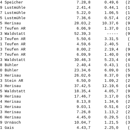
4 Speicher                       7.28,8      0.49,6   (2
9 Lustmühle                      2.41,4      0.44,1   (1
7 Lustmühle                      5.22,0      1.06,5   (1
5 Lustmühle                      7.36,6      0.57,4   (2
5 Herisau                       28.03,2     10.37,6   (9
7 Teufen AR                      6.06,9      1.37,0   (1
3 Waldstatt                     52.39,3       -----   (9
3 Teufen AR                      5.50,6      3.31,5    (
1 Teufen AR                      4.59,6      2.40,5    (
3 Teufen AR                      8.00,2      2.19,4   (9
7 Teufen AR                      6.09,9      1.40,0   (9
3 Waldstatt                     30.46,3      5.23,4   (4
8 Bühler                         2.40,4      0.43,1   (1
0 Bühler                        23.34,6      6.09,0   (5
3 Herisau                       26.02,6      8.37,0   (9
3 Stein AR                       6.50,0      1.09,2   (2
3 Herisau                       37.42,5     12.19,6   (4
5 Waldstatt                     18.35,4      4.05,7   (9
9 Herisau                       17.46,7      3.17,0   (5
4 Herisau                        8.13,8      1.34,6   (2
1 Herisau                        9.03,1      0.51,6   (2
3 Herisau                        7.26,8      1.13,2   (2
6 Herisau                        4.45,0      0.29,5   (1
9 Urnäsch                       10.04,7      1.21,5   (3
1 Gais                           4.43,7      2.25,0    (