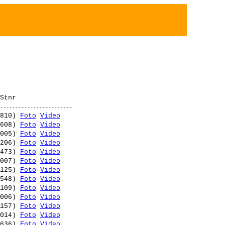
810) 
Foto
Video
608) 
Foto
Video
005) 
Foto
Video
206) 
Foto
Video
473) 
Foto
Video
007) 
Foto
Video
125) 
Foto
Video
548) 
Foto
Video
109) 
Foto
Video
006) 
Foto
Video
157) 
Foto
Video
014) 
Foto
Video
636) 
Foto
Video