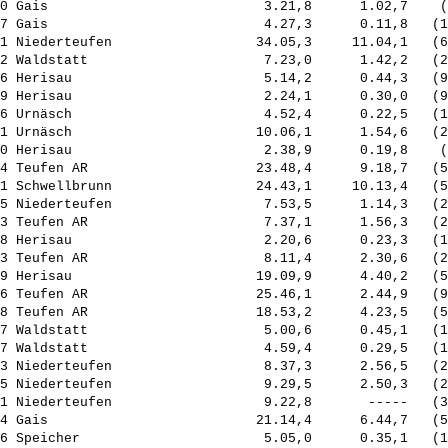
0 Gais                           3.21,8      1.02,7    (
7 Gais                           4.27,3      0.11,8   (1
1 Niederteufen                  34.05,3     11.04,1   (6
2 Waldstatt                      7.23,0      1.42,2   (2
6 Herisau                        5.14,2      0.44,3   (9
9 Herisau                        2.24,1      0.30,0   (9
6 Urnäsch                        4.52,4      0.22,5   (1
1 Urnäsch                       10.06,1      1.54,6   (2
0 Herisau                        2.38,9      0.19,8    (
4 Teufen AR                     23.48,4      9.18,7   (5
1 Schwellbrunn                  24.43,1     10.13,4   (5
5 Niederteufen                   7.53,5      1.14,3   (2
3 Teufen AR                      7.37,1      1.56,3   (2
8 Herisau                        2.20,6      0.23,3   (1
3 Teufen AR                      8.11,4      2.30,6   (2
9 Herisau                       19.09,9      4.40,2   (5
6 Teufen AR                     25.46,1      2.44,9   (9
8 Teufen AR                     18.53,2      4.23,5   (5
7 Waldstatt                      5.00,6      0.45,1   (1
7 Waldstatt                      4.59,4      0.29,5   (1
3 Niederteufen                   8.37,3      2.56,5   (2
5 Niederteufen                   9.29,5      2.50,3   (2
1 Niederteufen                   9.22,8       -----   (3
4 Gais                          21.14,4      6.44,7   (5
6 Speicher                       5.05,0      0.35,1   (1