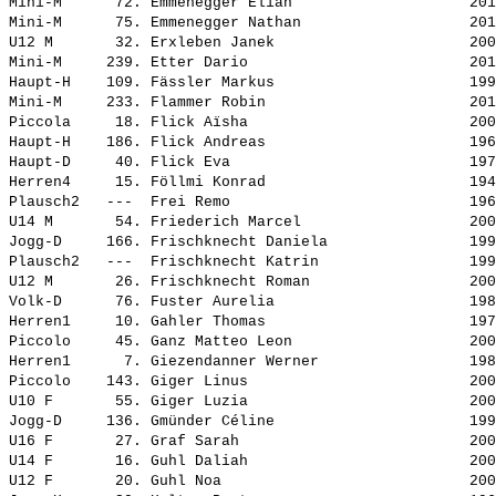
Mini-M      72. 
Emmenegger Elian                   
 201
Mini-M      75. 
Emmenegger Nathan                  
 201
U12 M       32. 
Erxleben Janek                     
 200
Mini-M     239. 
Etter Dario                        
 201
Haupt-H    109. 
Fässler Markus                     
 199
Mini-M     233. 
Flammer Robin                      
 201
Piccola     18. 
Flick Aïsha                        
 200
Haupt-H    186. 
Flick Andreas                      
 196
Haupt-D     40. 
Flick Eva                          
 197
Herren4     15. 
Föllmi Konrad                      
 194
Plausch2   ---  
Frei Remo                          
 196
U14 M       54. 
Friederich Marcel                  
 200
Jogg-D     166. 
Frischknecht Daniela               
 199
Plausch2   ---  
Frischknecht Katrin                
 199
U12 M       26. 
Frischknecht Roman                 
 200
Volk-D      76. 
Fuster Aurelia                     
 198
Herren1     10. 
Gahler Thomas                      
 197
Piccolo     45. 
Ganz Matteo Leon                   
 200
Herren1      7. 
Giezendanner Werner                
 198
Piccolo    143. 
Giger Linus                        
 200
U10 F       55. 
Giger Luzia                        
 200
Jogg-D     136. 
Gmünder Céline                     
 199
U16 F       27. 
Graf Sarah                         
 200
U14 F       16. 
Guhl Daliah                        
 200
U12 F       20. 
Guhl Noa                           
 200