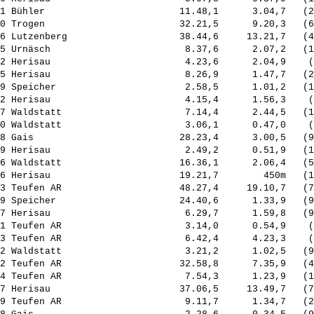
1 Bühler                        11.48,1      3.04,7   (2
0 Trogen                        32.21,5      9.20,3   (6
6 Lutzenberg                    38.44,6     13.21,7   (4
5 Urnäsch                        8.37,6      2.07,2   (1
2 Herisau                        4.23,6      2.04,9    (
5 Herisau                        8.26,9      1.47,7   (2
9 Speicher                       2.58,5      1.01,2   (1
2 Herisau                        4.15,4      1.56,3    (
7 Waldstatt                      7.14,4      2.44,5   (1
0 Waldstatt                      3.06,1      0.47,0    (
8 Gais                          28.23,4      3.00,5   (9
9 Herisau                        2.49,2      0.51,9   (1
6 Waldstatt                     16.36,1      2.06,4   (5
6 Herisau                       19.21,7        450m   (1
3 Teufen AR                     48.27,4     19.10,7   (7
9 Speicher                      24.40,6      1.33,9   (9
7 Herisau                        6.29,7      1.59,8   (9
1 Teufen AR                      3.14,0      0.54,9    (
3 Teufen AR                      6.42,4      4.23,3    (
2 Waldstatt                      3.21,2      1.02,5   (9
2 Teufen AR                     32.58,8      7.35,9   (4
4 Teufen AR                      7.54,3      1.23,9   (1
7 Herisau                       37.06,5     13.49,7   (7
9 Teufen AR                      9.11,7      1.34,7   (2