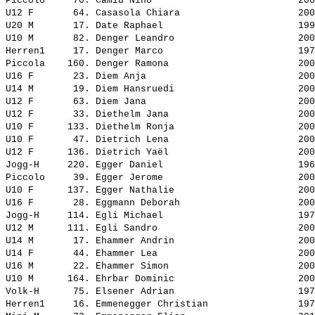
Piccolo     70. 
Camiu Nino                         
 200
U12 F       64. 
Casasola Chiara                    
 200
U20 M       17. 
Date Raphael                       
 199
U10 M       82. 
Denger Leandro                     
 200
Herren1     17. 
Denger Marco                       
 197
Piccola    160. 
Denger Ramona                      
 200
U16 F       23. 
Diem Anja                          
 200
U14 M       19. 
Diem Hansruedi                     
 200
U12 F       63. 
Diem Jana                          
 200
U12 F       33. 
Diethelm Jana                      
 200
U10 F      133. 
Diethelm Ronja                     
 200
U10 F       47. 
Dietrich Lena                      
 200
U12 F      136. 
Dietrich Yaël                      
 200
Jogg-H     220. 
Egger Daniel                       
 196
Piccolo     39. 
Egger Jerome                       
 200
U10 F      137. 
Egger Nathalie                     
 200
U16 F       28. 
Eggmann Deborah                    
 200
Jogg-H     114. 
Egli Michael                       
 197
U12 M      111. 
Egli Sandro                        
 200
U14 M       17. 
Ehammer Andrin                     
 200
U14 F       44. 
Ehammer Lea                        
 200
U16 M       22. 
Ehammer Simon                      
 200
U10 M      164. 
Ehrbar Dominic                     
 200
Volk-H      75. 
Elsener Adrian                     
 197
Herren1     16. 
Emmenegger Christian               
 197