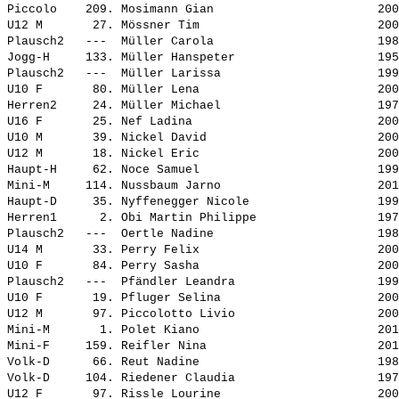
Piccolo    209. 
Mosimann Gian                      
 200
U12 M       27. 
Mössner Tim                        
 200
Plausch2   ---  
Müller Carola                      
 198
Jogg-H     133. 
Müller Hanspeter                   
 195
Plausch2   ---  
Müller Larissa                     
 199
U10 F       80. 
Müller Lena                        
 200
Herren2     24. 
Müller Michael                     
 197
U16 F       25. 
Nef Ladina                         
 200
U10 M       39. 
Nickel David                       
 200
U12 M       18. 
Nickel Eric                        
 200
Haupt-H     62. 
Noce Samuel                        
 199
Mini-M     114. 
Nussbaum Jarno                     
 201
Haupt-D     35. 
Nyffenegger Nicole                 
 199
Herren1      2. 
Obi Martin Philippe                
 197
Plausch2   ---  
Oertle Nadine                      
 198
U14 M       33. 
Perry Felix                        
 200
U10 F       84. 
Perry Sasha                        
 200
Plausch2   ---  
Pfändler Leandra                   
 199
U10 F       19. 
Pfluger Selina                     
 200
U12 M       97. 
Piccolotto Livio                   
 200
Mini-M       1. 
Polet Kiano                        
 201
Mini-F     159. 
Reifler Nina                       
 201
Volk-D      66. 
Reut Nadine                        
 198
Volk-D     104. 
Riedener Claudia                   
 197
U12 F       97. 
Rissle Lourine                     
 200