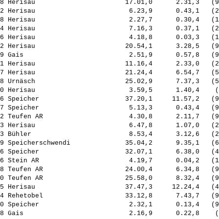
8 Herisau                       17.01,0      2.31,3   (9
2 Herisau                        6.23,9      0.43,1   (2
8 Herisau                        2.27,7      0.30,4   (1
4 Herisau                        7.16,3      0.37,1   (2
6 Herisau                        4.18,8      0.03,3   (1
2 Herisau                       20.54,1      3.28,5   (9
9 Gais                           2.51,9      0.57,8   (9
1 Herisau                       11.16,4      2.33,0   (2
7 Herisau                       21.24,4      6.54,7   (5
8 Urnäsch                       25.02,9      7.37,3   (5
0 Herisau                        3.59,5      1.40,4    (
6 Speicher                      37.20,1     11.57,2   (9
7 Speicher                       5.13,3      0.43,4   (9
2 Teufen AR                      4.30,8      2.11,7   (9
3 Herisau                        6.47,8      1.07,0   (2
3 Bühler                         8.53,4      3.12,6   (2
9 Speicherschwendi              35.04,2      9.35,1   (6
6 Speicher                      32.07,1      6.38,0   (4
6 Stein AR                       4.19,7      0.04,2   (1
8 Teufen AR                     24.00,4      6.34,8   (9
0 Teufen AR                     25.58,0      8.32,4   (9
5 Herisau                       37.47,3     12.24,4   (4
4 Rehetobel                     33.12,8      7.43,7   (9
0 Speicher                       2.32,1      0.13,4   (9
8 Gais                           2.16,9      0.22,8    (