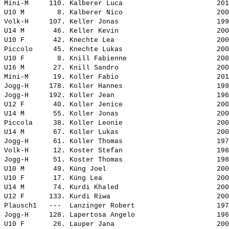
Mini-M     110. 
Kalberer Luca                      
 201
U10 M        8. 
Kalberer Nico                      
 200
Volk-H     107. 
Keller Jonas                       
 199
U14 M       46. 
Keller Kevin                       
 200
U10 F       42. 
Knechte Lea                        
 200
Piccolo     45. 
Knechte Lukas                      
 200
U10 F        8. 
Knill Fabienne                     
 200
U16 M       27. 
Knill Sandro                       
 200
Mini-M      19. 
Koller Fabio                       
 201
Jogg-H     178. 
Koller Hannes                      
 199
Jogg-H     192. 
Koller Jean                        
 196
U12 F       40. 
Koller Jenice                      
 200
U14 M       55. 
Koller Jonas                       
 200
Piccola     38. 
Koller Leonie                      
 200
U14 M       67. 
Koller Lukas                       
 200
Jogg-H      61. 
Koller Thomas                      
 197
Volk-H      12. 
Koster Stefan                      
 198
Jogg-H      51. 
Koster Thomas                      
 198
U10 M       49. 
Küng Joel                          
 200
U10 F       17. 
Küng Lea                           
 200
U14 M       74. 
Kurdi Khaled                       
 200
U12 F      133. 
Kurdi Riwa                         
 200
Plausch1   ---  
Lanzinger Robert                   
 197
Jogg-H     128. 
Lapertosa Angelo                   
 196
U10 F       26. 
Lauper Jana                        
 200