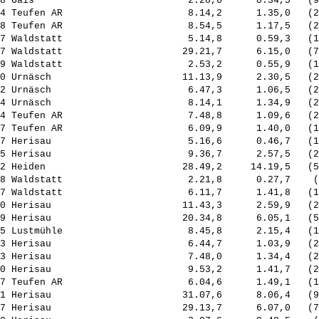
8 Gais                           2.28,6      0.34,5   (9
4 Teufen AR                      8.14,2      1.35,0   (2
8 Teufen AR                      8.54,5      1.17,5   (2
7 Waldstatt                      5.14,8      0.59,3   (1
7 Waldstatt                     29.21,7      6.15,0   (7
9 Waldstatt                      2.53,2      0.55,9   (1
0 Urnäsch                       11.13,9      2.30,5   (2
2 Urnäsch                        6.47,3      1.06,5   (2
4 Urnäsch                        8.14,1      1.34,9   (2
4 Teufen AR                      7.48,8      1.09,6   (2
7 Teufen AR                      6.09,9      1.40,0   (1
7 Herisau                        5.16,6      0.46,7   (1
5 Herisau                        9.36,7      2.57,5   (2
2 Heiden                        28.49,2     14.19,5   (5
8 Waldstatt                      2.21,8      0.27,7    (
7 Waldstatt                      6.11,7      1.41,8   (1
0 Herisau                       11.43,3      2.59,9   (2
9 Herisau                       20.34,8      6.05,1   (5
5 Lustmühle                      8.45,8      2.15,4   (1
3 Herisau                        6.44,7      1.03,9   (2
3 Herisau                        7.48,0      1.34,4   (2
0 Herisau                        9.53,2      1.41,7   (2
7 Teufen AR                      6.04,6      1.49,1   (1
1 Herisau                       31.07,6      8.06,4   (9
7 Herisau                       29.13,7      6.07,0   (7