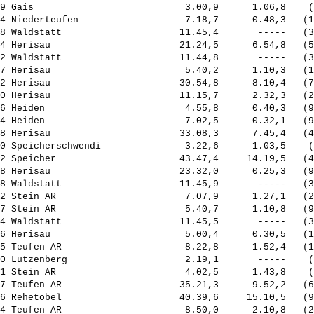
9 Gais                           3.00,9      1.06,8    (
4 Niederteufen                   7.18,7      0.48,3   (1
8 Waldstatt                     11.45,4       -----   (3
4 Herisau                       21.24,5      6.54,8   (5
2 Waldstatt                     11.44,8       -----   (3
7 Herisau                        5.40,2      1.10,3   (1
2 Herisau                       30.54,8      8.10,4   (7
0 Herisau                       11.15,7      2.32,3   (2
6 Heiden                         4.55,8      0.40,3   (9
4 Heiden                         7.02,5      0.32,1   (9
8 Herisau                       33.08,3      7.45,4   (4
0 Speicherschwendi               3.22,6      1.03,5    (
2 Speicher                      43.47,4     14.19,5   (4
8 Herisau                       23.32,0      0.25,3   (9
8 Waldstatt                     11.45,9       -----   (3
2 Stein AR                       7.07,9      1.27,1   (2
7 Stein AR                       5.40,7      1.10,8   (9
4 Waldstatt                     11.45,5       -----   (3
6 Herisau                        5.00,4      0.30,5   (1
5 Teufen AR                      8.22,8      1.52,4   (1
0 Lutzenberg                     2.19,1       -----    (
1 Stein AR                       4.02,5      1.43,8    (
7 Teufen AR                     35.21,3      9.52,2   (6
6 Rehetobel                     40.39,6     15.10,5   (9
4 Teufen AR                      8.50,0      2.10,8   (2