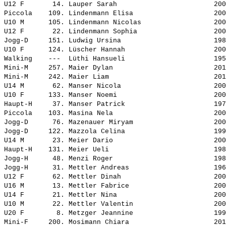
U12 F       14. 
Lauper Sarah                       
 200
Piccola    109. 
Lindenmann Elisa                   
 200
U10 M      105. 
Lindenmann Nicolas                 
 200
U12 F       22. 
Lindenmann Sophia                  
 200
Jogg-D     151. 
Ludwig Ursina                      
 198
U10 F      124. 
Lüscher Hannah                     
 200
Walking    ---  
Lüthi Hansueli                     
 195
Mini-M     257. 
Maier Dylan                        
 201
Mini-M     242. 
Maier Liam                         
 201
U14 M       62. 
Manser Nicola                      
 200
U10 F      133. 
Manser Noemi                       
 200
Haupt-H     37. 
Manser Patrick                     
 197
Piccola    103. 
Masina Nela                        
 200
Jogg-D      76. 
Mazenauer Miryam                   
 200
Jogg-D     122. 
Mazzola Celina                     
 199
U14 M       23. 
Meier Dario                        
 200
Haupt-H    131. 
Meier Ueli                         
 198
Jogg-H      48. 
Menzi Roger                        
 198
Jogg-H      31. 
Mettler Andreas                    
 196
U12 F       62. 
Mettler Dinah                      
 200
U16 M       13. 
Mettler Fabrice                    
 200
U14 F       21. 
Mettler Nina                       
 200
U10 M       22. 
Mettler Valentin                   
 200
U20 F        8. 
Metzger Jeannine                   
 199
Mini-F     200. 
Mosimann Chiara                    
 201