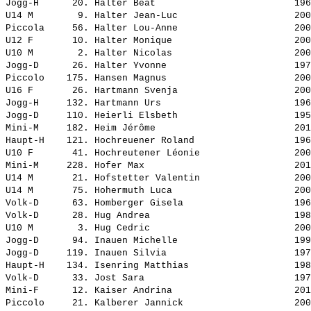
Jogg-H      20. 
Halter Beat                        
 196
U14 M        9. 
Halter Jean-Luc                    
 200
Piccola     56. 
Halter Lou-Anne                    
 200
U12 F       10. 
Halter Monique                     
 200
U10 M        2. 
Halter Nicolas                     
 200
Jogg-D      26. 
Halter Yvonne                      
 197
Piccolo    175. 
Hansen Magnus                      
 200
U16 F       26. 
Hartmann Svenja                    
 200
Jogg-H     132. 
Hartmann Urs                       
 196
Jogg-D     110. 
Heierli Elsbeth                    
 195
Mini-M     182. 
Heim Jérôme                        
 201
Haupt-H    121. 
Hochreuener Roland                 
 196
U10 F       41. 
Hochreutener Léonie                
 200
Mini-M     228. 
Hofer Max                          
 201
U14 M       21. 
Hofstetter Valentin                
 200
U14 M       75. 
Hohermuth Luca                     
 200
Volk-D      63. 
Homberger Gisela                   
 196
Volk-D      28. 
Hug Andrea                         
 198
U10 M        3. 
Hug Cedric                         
 200
Jogg-D      94. 
Inauen Michelle                    
 199
Jogg-D     119. 
Inauen Silvia                      
 197
Haupt-H    134. 
Isenring Matthias                  
 198
Volk-D      33. 
Jost Sara                          
 197
Mini-F      12. 
Kaiser Andrina                     
 201
Piccolo     21. 
Kalberer Jannick                   
 200