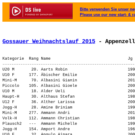
Bitte verwenden Sie unser neu
Please use our new start- & r
Gossauer Weihnachtslauf 2015
 - Appenzell
U20 M       20. 
Aarts Robin                        
 199
U10 F      177. 
Äbischer Emilie                    
 200
Mini-M      70. 
Albasini Gianin                    
 201
Piccolo    105. 
Albasini Gioele                    
 200
U10 M       18. 
Alder Ueli                         
 200
Haupt-H     30. 
Althaus Stefan                     
 198
U12 F       36. 
Alther Larissa                     
 200
Jogg-H      28. 
Amine Briniam                      
 199
Mini-M     277. 
Ammann Andri                       
 201
Volk-H     112. 
Ammann Christian                   
 198
Plausch2   ---  
Ammann Michelle                    
 199
Jogg-H     154. 
Amport Andre                       
 196
U10 F       32. 
Angulo Ainara                      
 200