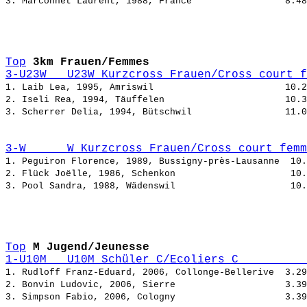
3. Marconnet Laurent, 1988, France                 
Top
3km Frauen/Femmes
3-U23W   U23W Kurzcross Frauen/Cross court f
1. Laib Lea, 1995, Amriswil                        
2. Iseli Rea, 1994, Täuffelen                      
3. Scherrer Delia, 1994, Bütschwil                 
3-W      W Kurzcross Frauen/Cross court femm
1. Peguiron Florence, 1989, Bussigny-près-Lausanne  
2. Flück Joëlle, 1986, Schenkon                     
3. Pool Sandra, 1988, Wädenswil                     
Top
M Jugend/Jeunesse
1-U10M   U10M Schüler C/Ecoliers C          
1. Rudloff Franz-Eduard, 2006, Collonge-Bellerive  
2. Bonvin Ludovic, 2006, Sierre                    
3. Simpson Fabio, 2006, Cologny                    