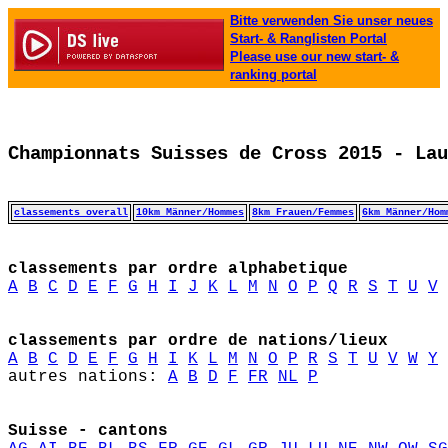
Bitte verwenden Sie unser neues
Start- & Ranglisten Portal
Please use our new start- &
ranking portal
Championnats Suisses de Cross 2015 - Lau
classements overall
10km Männer/Hommes
8km Frauen/Femmes
6km Männer/Hom
classements par ordre alphabetique
A
B
C
D
E
F
G
H
I
J
K
L
M
N
O
P
Q
R
S
T
U
V
classements par ordre de nations/lieux
A
B
C
D
E
F
G
H
I
K
L
M
N
O
P
R
S
T
U
V
W
Y
autres nations: 
A
B
D
F
FR
NL
P
Suisse - cantons