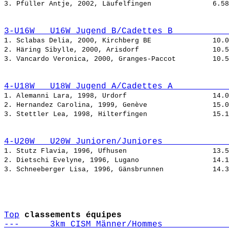
3. Pfüller Antje, 2002, Läufelfingen               
3-U16W   U16W Jugend B/Cadettes B           
1. Sclabas Delia, 2000, Kirchberg BE               
2. Häring Sibylle, 2000, Arisdorf                  
3. Vancardo Veronica, 2000, Granges-Paccot         
4-U18W   U18W Jugend A/Cadettes A           
1. Alemanni Lara, 1998, Urdorf                     
2. Hernandez Carolina, 1999, Genève                
3. Stettler Lea, 1998, Hilterfingen                
4-U20W   U20W Junioren/Juniores             
1. Stutz Flavia, 1996, Ufhusen                     
2. Dietschi Evelyne, 1996, Lugano                  
3. Schneeberger Lisa, 1996, Gänsbrunnen            
Top
classements équipes
---      3km CISM Männer/Hommes             