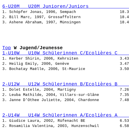
6-U20M   U20M Junioren/Juniors              
1. Schöpfer Jonas, 1996, Sempach                   
2. Bill Marc, 1997, Grossaffoltern                 
3. Ashene Abraham, 1997, Münsingen                 
Top
W Jugend/Jeunesse
1-U10W   U10W Schülerinnen C/Ecolières C    
1. Kerber Shirin, 2006, Kehrsiten                  
2. Heilig Emily, 2006, Genève                      
3. Bochatay Maëlle, 2006, St-Maurice               
2-U12W   U12W Schülerinnen B/Ecolières B    
1. Dolet Estelle, 2004, Martigny                   
2. Leuba Mathilde, 2004, Villars-sur-Glâne         
3. Janne D'Othee Juliette, 2004, Chardonne         
2-U14W   U14W Schülerinnen A/Ecolières A    
1. Giudice Laura, 2002, Rüfenacht BE               
2. Rosamilia Valentina, 2003, Hunzenschwil         