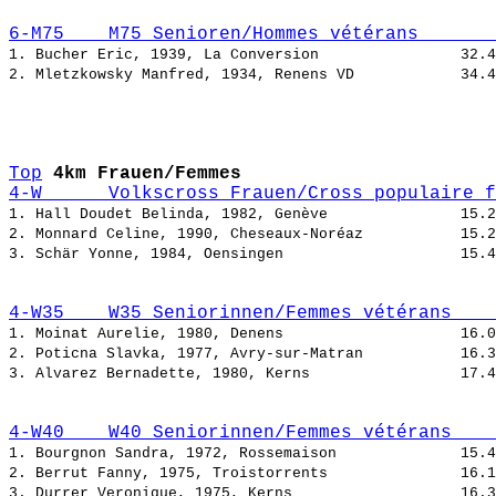
6-M75    M75 Senioren/Hommes vétérans       
1. Bucher Eric, 1939, La Conversion                
2. Mletzkowsky Manfred, 1934, Renens VD            
Top
4km Frauen/Femmes
4-W      Volkscross Frauen/Cross populaire f
1. Hall Doudet Belinda, 1982, Genève               
2. Monnard Celine, 1990, Cheseaux-Noréaz           
3. Schär Yonne, 1984, Oensingen                    
4-W35    W35 Seniorinnen/Femmes vétérans    
1. Moinat Aurelie, 1980, Denens                    
2. Poticna Slavka, 1977, Avry-sur-Matran           
3. Alvarez Bernadette, 1980, Kerns                 
4-W40    W40 Seniorinnen/Femmes vétérans    
1. Bourgnon Sandra, 1972, Rossemaison              
2. Berrut Fanny, 1975, Troistorrents               
3. Durrer Veronique, 1975, Kerns                   