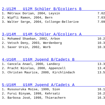
2-U12M   U12M Schüler B/Ecoliers B          
1. Métraux Dorian, 2004, Leysin                    
2. Wipfli Ramon, 2004, Bern                        
3. Walter Serge, 2004, Collonge-Bellerive          
3-U14M   U14M Schüler A/Ecoliers A          
1. Mohamed Shaeban, 2002, Arbon                    
2. Vetsch Deny, 2003, Werdenberg                   
3. Saxer Ursin, 2002, Worb                         
4-U16M   U16M Jugend B/Cadets B             
1. Cancela Anael, 2000, Landecy                    
2. Pracht Nicolas, 2000, Appenzell                 
3. Christen Maurice, 2000, Kirchlindach            
5-U18M   U18M Jugend A/Cadets A             
1. Rususuruka Moïse, 1999, Sion                    
2. Furui Binyam, 1998, Kehrsatz                    
3. Barbosa José, 1998, Thierachern                 