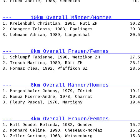
3. Flück Joëlle, 1986, Schenkon                     
---      10km Overall Männer/Hommes         
1. Kreienbühl Christian, 1981, Rüti ZH             
2. Chengere Tolossa, 1983, Epalinges               
3. Lehmann Adrian, 1989, Langenthal                
---      8km Overall Frauen/Femmes          
1. Schlumpf Fabienne, 1990, Wetzikon ZH            
2. Tresch Martina, 1989, Rüti ZH                   
3. Formaz Cléa, 1992, Pfäffikon SZ                 
---      6km Overall Männer/Hommes          
1. Morgenthaler Johnny, 1979, Zürich               
2. Ramuz Pierre-André, 1978, Charrat               
3. Fleury Pascal, 1970, Martigny                   
---      4km Overall Frauen/Femmes          
1. Hall Doudet Belinda, 1982, Genève               
2. Monnard Celine, 1990, Cheseaux-Noréaz           
3. Zeller Corinne, 1968, Weissenburg               