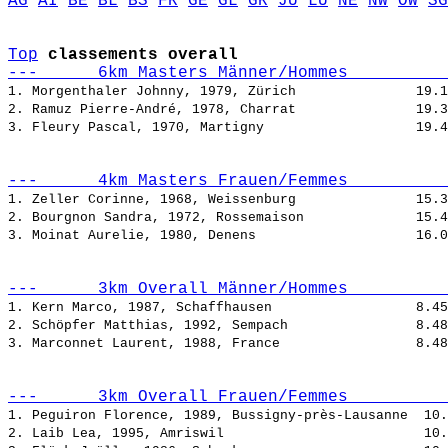
AG
AI
BE
BL
BS
FR
GE
GL
GR
JU
LU
NE
NW
OW
SG
Top
classements overall
---      6km Masters Männer/Hommes          
1. Morgenthaler Johnny, 1979, Zürich               
2. Ramuz Pierre-André, 1978, Charrat               
3. Fleury Pascal, 1970, Martigny                   
---      4km Masters Frauen/Femmes          
1. Zeller Corinne, 1968, Weissenburg               
2. Bourgnon Sandra, 1972, Rossemaison              
3. Moinat Aurelie, 1980, Denens                    
---      3km Overall Männer/Hommes          
1. Kern Marco, 1987, Schaffhausen                  
2. Schöpfer Matthias, 1992, Sempach                
3. Marconnet Laurent, 1988, France                 
---      3km Overall Frauen/Femmes          
1. Peguiron Florence, 1989, Bussigny-près-Lausanne  
2. Laib Lea, 1995, Amriswil                         