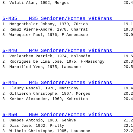
3. Velati Alan, 1992, Morges                       
6-M35    M35 Senioren/Hommes vétérans       
1. Morgenthaler Johnny, 1979, Zürich               
2. Ramuz Pierre-André, 1978, Charrat               
3. Waroquier Paul, 1976, F-Annemasse               
6-M40    M40 Senioren/Hommes vétérans       
1. Vonlanthen Patrick, 1974, Molondin              
2. Rodrigues De Lima José, 1975, F-Massongy        
3. Marmillod Yves, 1975, Lausanne                  
6-M45    M45 Senioren/Hommes vétérans       
1. Fleury Pascal, 1970, Martigny                   
2. Gilliéron Christophe, 1967, Morges              
3. Kerber Alexander, 1969, Kehrsiten               
6-M50    M50 Senioren/Hommes vétérans       
1. Campos Antonio, 1963, Genève                    
2. Dias José, 1962, Prilly                         
3. Wilhelm Christophe, 1965, Lausanne              