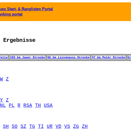
es Start- & Ranglisten Portal
anking portal
 Ergebnisse
fetta
103 km Jauer Strecke
66 km Livignasco Strecke
47 km Putèr Strecke
Er
W
Z
Y
Z
NL
PL
R
RSA
TH
USA
SH
SO
SZ
TG
TI
UR
VD
VS
ZG
ZH