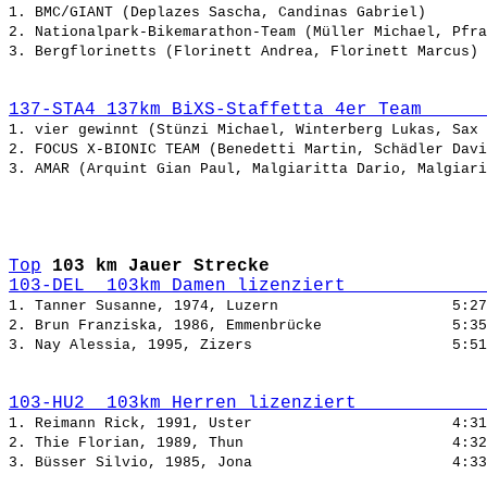
1. BMC/GIANT (Deplazes Sascha, Candinas Gabriel)       
2. Nationalpark-Bikemarathon-Team (Müller Michael, Pfra
3. Bergflorinetts (Florinett Andrea, Florinett Marcus) 
137-STA4 137km BiXS-Staffetta 4er Team      
1. vier gewinnt (Stünzi Michael, Winterberg Lukas, Sax 
2. FOCUS X-BIONIC TEAM (Benedetti Martin, Schädler Davi
3. AMAR (Arquint Gian Paul, Malgiaritta Dario, Malgiari
Top
103 km Jauer Strecke
103-DEL  103km Damen lizenziert             
1. Tanner Susanne, 1974, Luzern                    
5:27
2. Brun Franziska, 1986, Emmenbrücke               
5:35
3. Nay Alessia, 1995, Zizers                       
5:51
103-HU2  103km Herren lizenziert            
1. Reimann Rick, 1991, Uster                       
4:31
2. Thie Florian, 1989, Thun                        
4:32
3. Büsser Silvio, 1985, Jona                       
4:33