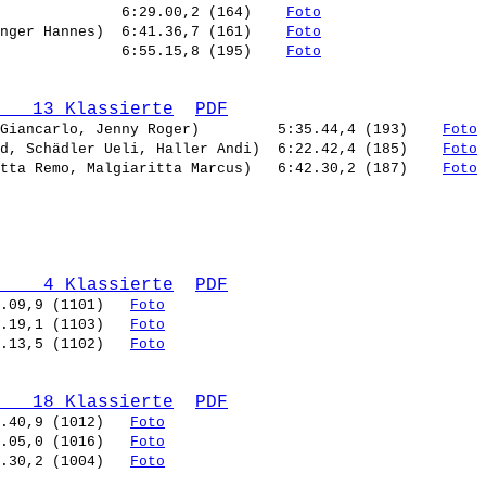
              6:29.00,2 (164)    
Foto
nger Hannes)  6:41.36,7 (161)    
Foto
              6:55.15,8 (195)    
Foto
   13 Klassierte
PDF
Giancarlo, Jenny Roger)         5:35.44,4 (193)    
Foto
d, Schädler Ueli, Haller Andi)  6:22.42,4 (185)    
Foto
tta Remo, Malgiaritta Marcus)   6:42.30,2 (187)    
Foto
    4 Klassierte
PDF
.09,9 (1101)   
Foto
.19,1 (1103)   
Foto
.13,5 (1102)   
Foto
   18 Klassierte
PDF
.40,9 (1012)   
Foto
.05,0 (1016)   
Foto
.30,2 (1004)   
Foto