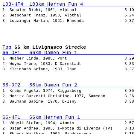
103-HF4  103km Herren Fun 4                 
1. Schuler Richi, 1961, Alpthal                    
5:10
2. Betschart Franz, 1953, Alpthal                  
5:24
3. Leuzinger Martin, 1961, Ennenda                 
5:37
Top
66 km Livignasco Strecke
66-DF1   66km Damen Fun 1                   
1. Muther Linda, 1985, Port                        
3:29
2. Woyna Irene, 1983, D-Darmstadt                  
3:33
3. Kleinhans Ariane, 1983, Thun                    
3:37
66-DF2   66km Damen Fun 2                   
1. Krebs Angela, 1974, Riggisberg                  
3:35
2. Moritz Buzzetti Christine, 1977, Samedan        
3:36
3. Baumann Sabine, 1970, D-Isny                    
3:38
66-HF1   66km Herren Fun 1                  
1. Vögeli Stefan, 1994, Wimmis                     
2:57
2. Ostan Andrea, 1993, I-Motta di Livenza (TV)     
3:13
3. Rhyner Matthias, 1995, Niederurnen              
3:18