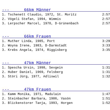
---      66km Männer                        
1. Tschenett Claudio, 1972, St. Moritz             
2:57
2. Vögeli Stefan, 1994, Wimmis                     
2:57
3. Lerpscher Marcel, 1970, D-Grünenbach            
2:57
---      66km Frauen                        
1. Muther Linda, 1985, Port                        
3:29
2. Woyna Irene, 1983, D-Darmstadt                  
3:33
3. Krebs Angela, 1974, Riggisberg                  
3:35
---      47km Männer                        
1. Spescha Ursin, 1998, Sevgein                    
1:31
2. Huber Daniel, 1969, Felsberg                    
1:31
3. Störi Jürg, 1977, Adliswil                      
1:32
---      47km Frauen                        
1. Kamm Monika, 1971, Madulain                     
1:47
2. Steinbacher Barbara, 1986, Vasön                
1:51
3. Blickenstorer Tanja, 1993, Horgen               
1:52