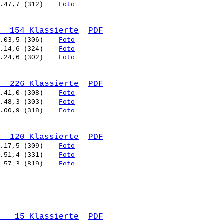
.47,7 (312)    
Foto
  154 Klassierte
PDF
.03,5 (306)    
Foto
.14,6 (324)    
Foto
.24,6 (302)    
Foto
  226 Klassierte
PDF
.41,0 (308)    
Foto
.48,3 (303)    
Foto
.00,9 (318)    
Foto
  120 Klassierte
PDF
.17,5 (309)    
Foto
.51,4 (331)    
Foto
.57,3 (819)    
Foto
   15 Klassierte
PDF