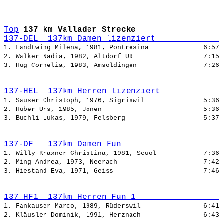
Top
137 km Vallader Strecke
137-DEL  137km Damen lizenziert             
1. Landtwing Milena, 1981, Pontresina              
6:57
2. Walker Nadia, 1982, Altdorf UR                  
7:15
3. Hug Cornelia, 1983, Amsoldingen                 
7:26
137-HEL  137km Herren lizenziert            
1. Sauser Christoph, 1976, Sigriswil               
5:36
2. Huber Urs, 1985, Jonen                          
5:36
3. Buchli Lukas, 1979, Felsberg                    
5:37
137-DF   137km Damen Fun                    
1. Willy-Kraxner Christina, 1981, Scuol            
7:36
2. Ming Andrea, 1973, Neerach                      
7:42
3. Hiestand Eva, 1971, Geiss                       
7:46
137-HF1  137km Herren Fun 1                 
1. Fankauser Marco, 1989, Rüderswil                
6:41
2. Kläusler Dominik, 1991, Herznach                
6:43