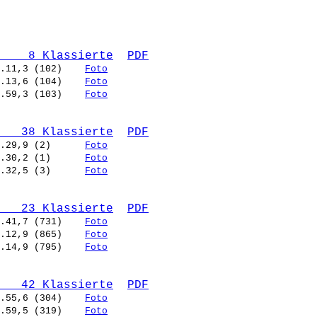
    8 Klassierte
PDF
.11,3 (102)    
Foto
.13,6 (104)    
Foto
.59,3 (103)    
Foto
   38 Klassierte
PDF
.29,9 (2)      
Foto
.30,2 (1)      
Foto
.32,5 (3)      
Foto
   23 Klassierte
PDF
.41,7 (731)    
Foto
.12,9 (865)    
Foto
.14,9 (795)    
Foto
   42 Klassierte
PDF
.55,6 (304)    
Foto
.59,5 (319)    
Foto