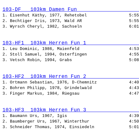
103-DF   103km Damen Fun                    
1. Eisenhut Käthy, 1977, Rehetobel                 
5:55
2. Bechtiger Iris, 1973, Wald AR                   
5:55
3. Wyrsch Cheryl, 1982, Sachseln                   
6:01
103-HF1  103km Herren Fun 1                 
1. Leu Dominic, 1986, Maienfeld                    
4:53
2. Stoll Samuel, 1994, Osterfingen                 
4:55
3. Vetsch Robin, 1994, Grabs                       
5:08
103-HF2  103km Herren Fun 2                 
1. Ortmann Sebastian, 1976, D-Chemnitz             
4:40
2. Bohren Philipp, 1978, Grindelwald               
4:43
3. Finger Markus, 1984, Rüegsau                    
4:47
103-HF3  103km Herren Fun 3                 
1. Baumann Urs, 1967, Igis                         
4:39
2. Baumberger Urs, 1967, Winterthur                
4:50
3. Schneider Thomas, 1974, Einsiedeln              
5:01