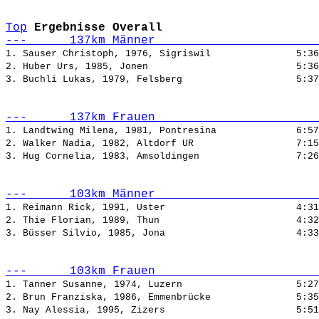
Top
Ergebnisse Overall
---      137km Männer                       
1. Sauser Christoph, 1976, Sigriswil               
5:36
2. Huber Urs, 1985, Jonen                          
5:36
3. Buchli Lukas, 1979, Felsberg                    
5:37
---      137km Frauen                       
1. Landtwing Milena, 1981, Pontresina              
6:57
2. Walker Nadia, 1982, Altdorf UR                  
7:15
3. Hug Cornelia, 1983, Amsoldingen                 
7:26
---      103km Männer                       
1. Reimann Rick, 1991, Uster                       
4:31
2. Thie Florian, 1989, Thun                        
4:32
3. Büsser Silvio, 1985, Jona                       
4:33
---      103km Frauen                       
1. Tanner Susanne, 1974, Luzern                    
5:27
2. Brun Franziska, 1986, Emmenbrücke               
5:35
3. Nay Alessia, 1995, Zizers                       
5:51