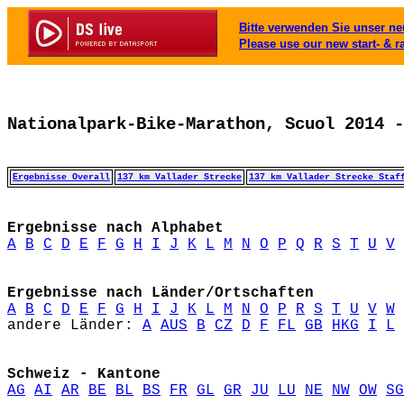
Bitte verwenden Sie unser neu
Please use our new start- & r
Nationalpark-Bike-Marathon, Scuol 2014 -
Ergebnisse Overall
137 km Vallader Strecke
137 km Vallader Strecke Staf
Ergebnisse nach Alphabet
A
B
C
D
E
F
G
H
I
J
K
L
M
N
O
P
Q
R
S
T
U
V
Ergebnisse nach Länder/Ortschaften
A
B
C
D
E
F
G
H
I
J
K
L
M
N
O
P
R
S
T
U
V
W
andere Länder: 
A
AUS
B
CZ
D
F
FL
GB
HKG
I
L
Schweiz - Kantone
AG
AI
AR
BE
BL
BS
FR
GL
GR
JU
LU
NE
NW
OW
SG