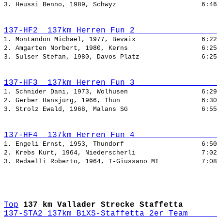
3. Heussi Benno, 1989, Schwyz                      
6:46
137-HF2  137km Herren Fun 2                 
1. Montandon Michael, 1977, Bevaix                 
6:22
2. Amgarten Norbert, 1980, Kerns                   
6:25
3. Sulser Stefan, 1980, Davos Platz                
6:25
137-HF3  137km Herren Fun 3                 
1. Schnider Dani, 1973, Wolhusen                   
6:29
2. Gerber Hansjürg, 1966, Thun                     
6:30
3. Strolz Ewald, 1968, Malans SG                   
6:55
137-HF4  137km Herren Fun 4                 
1. Engeli Ernst, 1953, Thundorf                    
6:50
2. Krebs Kurt, 1964, Niederscherli                 
7:02
3. Redaelli Roberto, 1964, I-Giussano MI           
7:08
Top
137 km Vallader Strecke Staffetta
137-STA2 137km BiXS-Staffetta 2er Team      