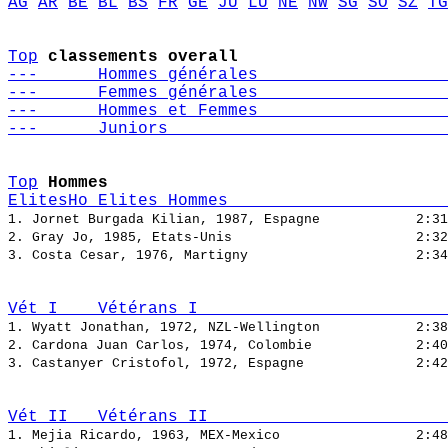
AG
AR
BE
BL
BS
FR
GE
JU
LU
NE
NW
SG
SO
SZ
TG
Top
classements overall
---      Hommes générales                   
---      Femmes générales                   
---      Hommes et Femmes                   
---      Juniors                            
Top
Hommes
ElitesHo Elites Hommes                      
1. Jornet Burgada Kilian, 1987, Espagne            
2. Gray Jo, 1985, Etats-Unis                       
3. Costa Cesar, 1976, Martigny                     
Vét_I    Vétérans I                         
1. Wyatt Jonathan, 1972, NZL-Wellington            
2. Cardona Juan Carlos, 1974, Colombie             
3. Castanyer Cristofol, 1972, Espagne              
Vét_II   Vétérans II                        
1. Mejia Ricardo, 1963, MEX-Mexico                 