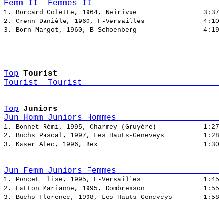
Femm_II  Femmes II                          
1. Borcard Colette, 1964, Neirivue                 
2. Crenn Danièle, 1960, F-Versailles               
3. Born Margot, 1960, B-Schoenberg                 
Top
Tourist
Tourist  Tourist                            
Top
Juniors
Jun_Homm Juniors Hommes                     
1. Bonnet Rémi, 1995, Charmey (Gruyère)            
2. Buchs Pascal, 1997, Les Hauts-Geneveys          
3. Käser Alec, 1996, Bex                           
Jun_Femm Juniors Femmes                     
1. Poncet Elise, 1995, F-Versailles                
2. Fatton Marianne, 1995, Dombresson               
3. Buchs Florence, 1998, Les Hauts-Geneveys        