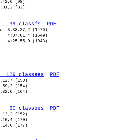
   39 classés
PDF
s  
   
   
  129 classées
PDF
   50 classées
PDF