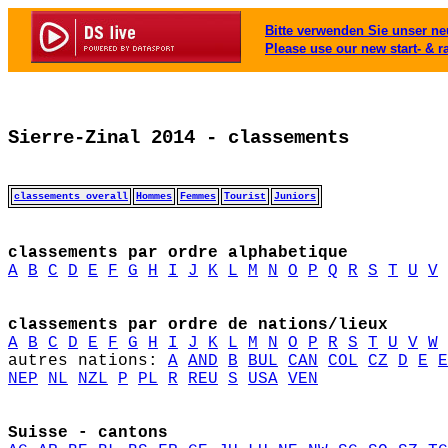
Bitte verwenden Sie unser neu
Please use our new start- & r
Sierre-Zinal 2014 - classements
classements overall
Hommes
Femmes
Tourist
Juniors
classements par ordre alphabetique
A
B
C
D
E
F
G
H
I
J
K
L
M
N
O
P
Q
R
S
T
U
V
classements par ordre de nations/lieux
A
B
C
D
E
F
G
H
I
J
K
L
M
N
O
P
R
S
T
U
V
W
autres nations: 
A
AND
B
BUL
CAN
COL
CZ
D
E
E
NEP
NL
NZL
P
PL
R
REU
S
USA
VEN
Suisse - cantons