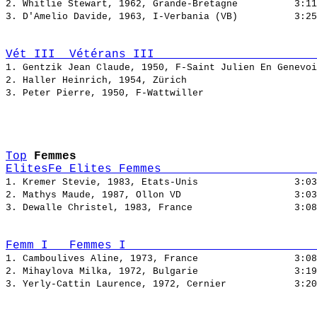
2. Whitlie Stewart, 1962, Grande-Bretagne          
3. D'Amelio Davide, 1963, I-Verbania (VB)          
Vét_III  Vétérans III                       
1. Gentzik Jean Claude, 1950, F-Saint Julien En Genevoi
2. Haller Heinrich, 1954, Zürich                       
3. Peter Pierre, 1950, F-Wattwiller                    
Top
Femmes
ElitesFe Elites Femmes                      
1. Kremer Stevie, 1983, Etats-Unis                 
2. Mathys Maude, 1987, Ollon VD                    
3. Dewalle Christel, 1983, France                  
Femm_I   Femmes I                           
1. Camboulives Aline, 1973, France                 
2. Mihaylova Milka, 1972, Bulgarie                 
3. Yerly-Cattin Laurence, 1972, Cernier            