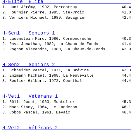
H-Elite  Elite                              
1. Hunt Jérémy, 1992, Porrentruy                   
2. Fournier Pierre, 1985, Ste-Croix                
3. Verniers Michael, 1989, Savagnier               
H-Sen1   Seniors 1                          
1. Lauenstein Marc, 1980, Cormondrèche             
2. Raya Jonathan, 1982, La Chaux-de-Fonds          
3. Rognon Alexandre, 1980, La Chaux-de-Fonds       
H-Sen2   Seniors 2                          
1. Schneider Pascal, 1971, La Brévine              
2. Enzmann Michael, 1968, La Neuveville            
3. Roulier Gilbert, 1972, Oberthal                 
H-Vet1   Vétérans 1                         
1. Rölli Josef, 1963, Muntelier                    
2. Moos Stany, 1964, Le Landeron                   
3. Cobos Pascal, 1961, Bevaix                      
H-Vet2   Vétérans 2                         