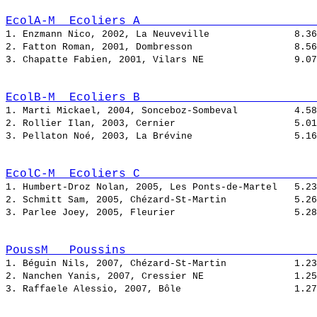
EcolA-M  Ecoliers A                         
1. Enzmann Nico, 2002, La Neuveville               
2. Fatton Roman, 2001, Dombresson                  
3. Chapatte Fabien, 2001, Vilars NE                
EcolB-M  Ecoliers B                         
1. Marti Mickael, 2004, Sonceboz-Sombeval          
2. Rollier Ilan, 2003, Cernier                     
3. Pellaton Noé, 2003, La Brévine                  
EcolC-M  Ecoliers C                         
1. Humbert-Droz Nolan, 2005, Les Ponts-de-Martel   
2. Schmitt Sam, 2005, Chézard-St-Martin            
3. Parlee Joey, 2005, Fleurier                     
PoussM   Poussins                           
1. Béguin Nils, 2007, Chézard-St-Martin            
2. Nanchen Yanis, 2007, Cressier NE                
3. Raffaele Alessio, 2007, Bôle                    