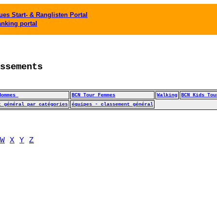
es Start- & Ranglisten Portal
anking portal
ssements
Hommes 
BCN Tour Femmes
Walking
BCN Kids Tou
t général par catégories
équipes - classement général
W
X
Y
Z