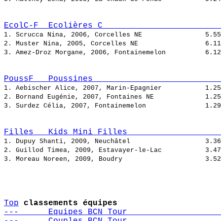
EcolC-F  Ecolières C                        
1. Scrucca Nina, 2006, Corcelles NE                
2. Muster Nina, 2005, Corcelles NE                 
3. Amez-Droz Morgane, 2006, Fontainemelon          
PoussF   Poussines                          
1. Aebischer Alice, 2007, Marin-Epagnier           
2. Bornand Eugénie, 2007, Fontaines NE             
3. Surdez Célia, 2007, Fontainemelon               
Filles   Kids Mini Filles                   
1. Dupuy Shanti, 2009, Neuchâtel                   
2. Guillod Timea, 2009, Estavayer-le-Lac           
3. Moreau Noreen, 2009, Boudry                     
Top
classements équipes
---      Equipes BCN Tour                   