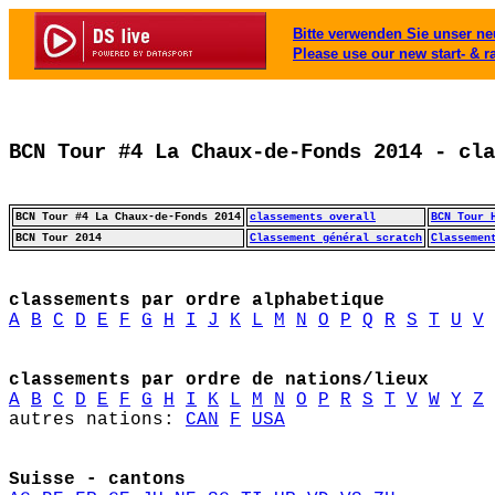
Bitte verwenden Sie unser neu
Please use our new start- & r
BCN Tour #4 La Chaux-de-Fonds 2014 - cla
BCN Tour #4 La Chaux-de-Fonds 2014
classements overall
BCN Tour 
BCN Tour 2014
Classement général scratch
Classemen
classements par ordre alphabetique
A
B
C
D
E
F
G
H
I
J
K
L
M
N
O
P
Q
R
S
T
U
V
classements par ordre de nations/lieux
A
B
C
D
E
F
G
H
I
K
L
M
N
O
P
R
S
T
V
W
Y
Z
autres nations: 
CAN
F
USA
Suisse - cantons