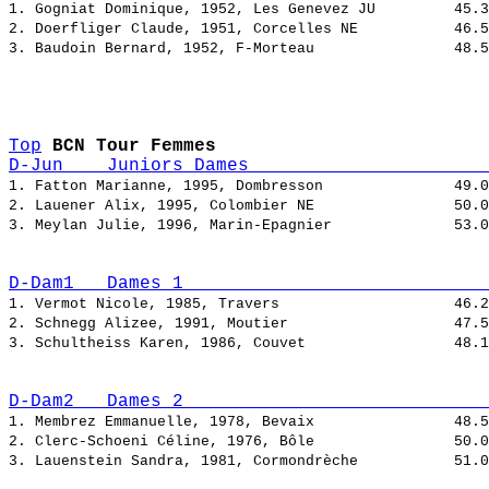
1. Gogniat Dominique, 1952, Les Genevez JU         
2. Doerfliger Claude, 1951, Corcelles NE           
3. Baudoin Bernard, 1952, F-Morteau                
Top
BCN Tour Femmes
D-Jun    Juniors Dames                      
1. Fatton Marianne, 1995, Dombresson               
2. Lauener Alix, 1995, Colombier NE                
3. Meylan Julie, 1996, Marin-Epagnier              
D-Dam1   Dames 1                            
1. Vermot Nicole, 1985, Travers                    
2. Schnegg Alizee, 1991, Moutier                   
3. Schultheiss Karen, 1986, Couvet                 
D-Dam2   Dames 2                            
1. Membrez Emmanuelle, 1978, Bevaix                
2. Clerc-Schoeni Céline, 1976, Bôle                
3. Lauenstein Sandra, 1981, Cormondrèche           