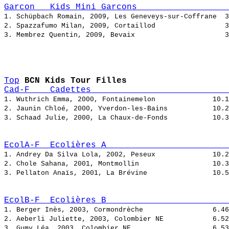
Garcon   Kids Mini Garcons                  
1. Schüpbach Romain, 2009, Les Geneveys-sur-Coffrane  
2. Spazzafumo Milan, 2009, Cortaillod                 
3. Membrez Quentin, 2009, Bevaix                      
Top
BCN Kids Tour Filles
Cad-F    Cadettes                           
1. Wuthrich Emma, 2000, Fontainemelon              
2. Jaunin Chloé, 2000, Yverdon-les-Bains           
3. Schaad Julie, 2000, La Chaux-de-Fonds           
EcolA-F  Ecolières A                        
1. Andrey Da Silva Lola, 2002, Peseux              
2. Chole Sahana, 2001, Montmollin                  
3. Pellaton Anaïs, 2001, La Brévine                
EcolB-F  Ecolières B                        
1. Berger Inès, 2003, Cormondrèche                 
2. Aeberli Juliette, 2003, Colombier NE            
3. Gumy Léa, 2003, Colombier NE                    