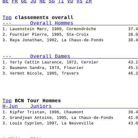
BE
FR
GE
JU
NE
SG
TI
VD
VS
ZH
Top
classements overall
---      Overall Hommes                     
1. Lauenstein Marc, 1980, Cormondrèche             
2. Fournier Pierre, 1985, Ste-Croix                
3. Raya Jonathan, 1982, La Chaux-de-Fonds          
---      Overall Dames                      
1. Yerly Cattin Laurence, 1972, Cernier            
2. Baumann Sandra, 1974, Fleurier                  
3. Vermot Nicole, 1985, Travers                    
Top
BCN Tour Hommes 
H-Jun    Juniors                            
1. Kipfer Tristan, 1996, Chaumont                  
2. Grandjean Antoine, 1995, La Chaux-de-Fonds      
3. Louis Cyprien, 1997, La Neuveville              