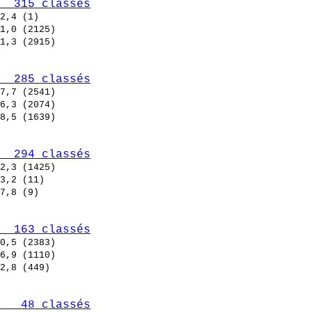
  315 classés
  285 classés
  294 classés
  163 classés
   48 classés