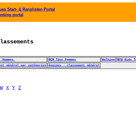
es Start- & Ranglisten Portal
anking portal
lassements
r Hommes 
BCN Tour Femmes
Walking
BCN Kids T
ent général par catégories
équipes - classement général
W
X
Y
Z