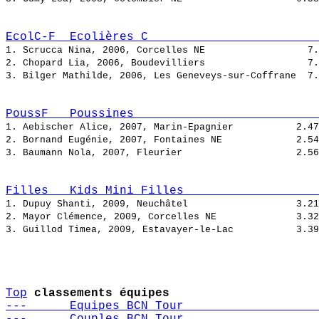
EcolC-F  Ecolières C                        
1. Scrucca Nina, 2006, Corcelles NE                  
2. Chopard Lia, 2006, Boudevilliers                  
3. Bilger Mathilde, 2006, Les Geneveys-sur-Coffrane  
PoussF   Poussines                          
1. Aebischer Alice, 2007, Marin-Epagnier           
2. Bornand Eugénie, 2007, Fontaines NE             
3. Baumann Nola, 2007, Fleurier                    
Filles   Kids Mini Filles                   
1. Dupuy Shanti, 2009, Neuchâtel                   
2. Mayor Clémence, 2009, Corcelles NE              
3. Guillod Timea, 2009, Estavayer-le-Lac           
Top
classements équipes
---      Equipes BCN Tour                   