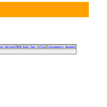
our Garçons
BCN Kids Tour Filles
classements équipes