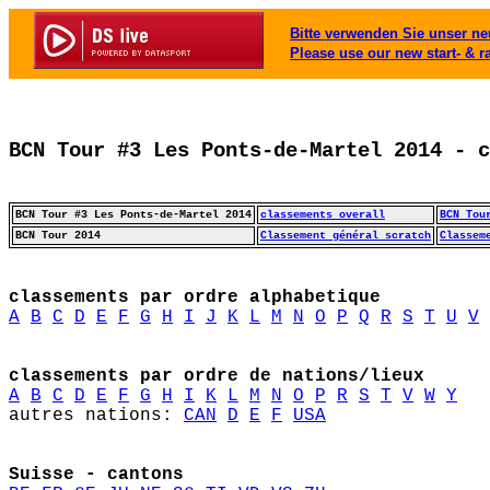
Bitte verwenden Sie unser neu
Please use our new start- & r
BCN Tour #3 Les Ponts-de-Martel 2014 - c
BCN Tour #3 Les Ponts-de-Martel 2014
classements overall
BCN Tou
BCN Tour 2014
Classement général scratch
Classem
classements par ordre alphabetique
A
B
C
D
E
F
G
H
I
J
K
L
M
N
O
P
Q
R
S
T
U
V
classements par ordre de nations/lieux
A
B
C
D
E
F
G
H
I
K
L
M
N
O
P
R
S
T
V
W
Y
autres nations: 
CAN
D
E
F
USA
Suisse - cantons