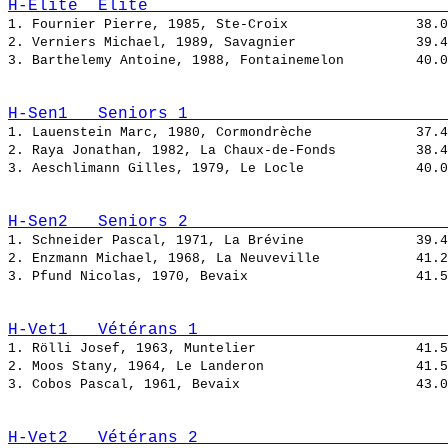
H-Elite  Elite                              
1. Fournier Pierre, 1985, Ste-Croix                
2. Verniers Michael, 1989, Savagnier               
3. Barthelemy Antoine, 1988, Fontainemelon         
H-Sen1   Seniors 1                          
1. Lauenstein Marc, 1980, Cormondrèche             
2. Raya Jonathan, 1982, La Chaux-de-Fonds          
3. Aeschlimann Gilles, 1979, Le Locle              
H-Sen2   Seniors 2                          
1. Schneider Pascal, 1971, La Brévine              
2. Enzmann Michael, 1968, La Neuveville            
3. Pfund Nicolas, 1970, Bevaix                     
H-Vet1   Vétérans 1                         
1. Rölli Josef, 1963, Muntelier                    
2. Moos Stany, 1964, Le Landeron                   
3. Cobos Pascal, 1961, Bevaix                      
H-Vet2   Vétérans 2                         