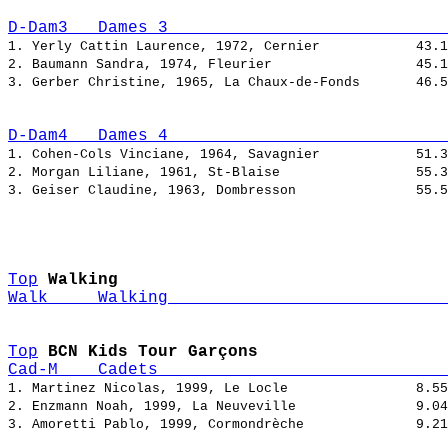
D-Dam3   Dames 3                            
1. Yerly Cattin Laurence, 1972, Cernier            
2. Baumann Sandra, 1974, Fleurier                  
3. Gerber Christine, 1965, La Chaux-de-Fonds       
D-Dam4   Dames 4                            
1. Cohen-Cols Vinciane, 1964, Savagnier            
2. Morgan Liliane, 1961, St-Blaise                 
3. Geiser Claudine, 1963, Dombresson               
Top
Walking
Walk     Walking                            
Top
BCN Kids Tour Garçons
Cad-M    Cadets                             
1. Martinez Nicolas, 1999, Le Locle                
2. Enzmann Noah, 1999, La Neuveville               
3. Amoretti Pablo, 1999, Cormondrèche              