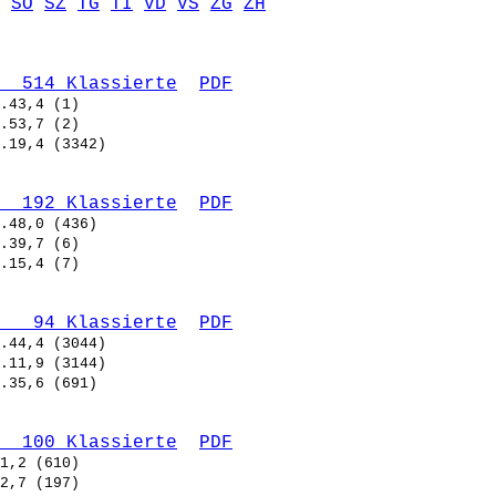
SO
SZ
TG
TI
VD
VS
ZG
ZH
  514 Klassierte
PDF
  192 Klassierte
PDF
   94 Klassierte
PDF
  100 Klassierte
PDF