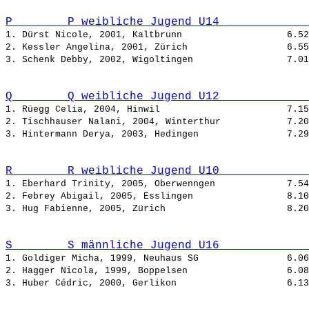
P        P weibliche Jugend U14             
1. Dürst Nicole, 2001, Kaltbrunn                   
2. Kessler Angelina, 2001, Zürich                  
3. Schenk Debby, 2002, Wigoltingen                 
Q        Q weibliche Jugend U12             
1. Rüegg Celia, 2004, Hinwil                       
2. Tischhauser Nalani, 2004, Winterthur            
3. Hintermann Derya, 2003, Hedingen                
R        R weibliche Jugend U10             
1. Eberhard Trinity, 2005, Oberwenngen             
2. Febrey Abigail, 2005, Esslingen                 
3. Hug Fabienne, 2005, Zürich                      
S        S männliche Jugend U16             
1. Goldiger Micha, 1999, Neuhaus SG                
2. Hagger Nicola, 1999, Boppelsen                  
3. Huber Cédric, 2000, Gerlikon                    