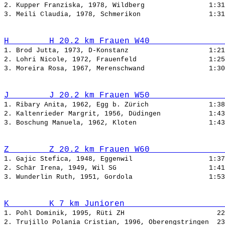
2. Kupper Franziska, 1978, Wildberg                
3. Meili Claudia, 1978, Schmerikon                 
H        H 20.2 km Frauen W40               
1. Brod Jutta, 1973, D-Konstanz                    
2. Lohri Nicole, 1972, Frauenfeld                  
3. Moreira Rosa, 1967, Merenschwand                
J        J 20.2 km Frauen W50               
1. Ribary Anita, 1962, Egg b. Zürich               
2. Kaltenrieder Margrit, 1956, Düdingen            
3. Boschung Manuela, 1962, Kloten                  
Z        Z 20.2 km Frauen W60               
1. Gajic Stefica, 1948, Eggenwil                   
2. Schär Irena, 1949, Wil SG                       
3. Wunderlin Ruth, 1951, Gordola                   
K        K 7 km Junioren                    
1. Pohl Dominik, 1995, Rüti ZH                       
2. Trujillo Polania Cristian, 1996, Oberengstringen  