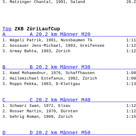
3. Matzinger Chantal, 1991, Saland                 
Top
ZKB ZüriLaufCup
A        A 20.2 km Männer M20               
1. Wägeli Patrik, 1991, Nussbaumen TG              
2. Gossauer Jens-Michael, 1993, Greifensee         
3. Grmay Bahta, 1993, Zürich                       
B        B 20.2 km Männer M30               
1. Hamd Mohamednur, 1976, Schaffhausen             
2. Hailemichael Estefanus, 1982, Zürich            
3. Roppo Pekka, 1983, D-Klettgau                   
C        C 20.2 km Männer M40               
1. Schwarz Iwan, 1972, Elsau                       
2. Rosser Martin, 1970, Dürnten                    
3. Gehrig Roman, 1969, Zürich                      
D        D 20.2 km Männer M50               