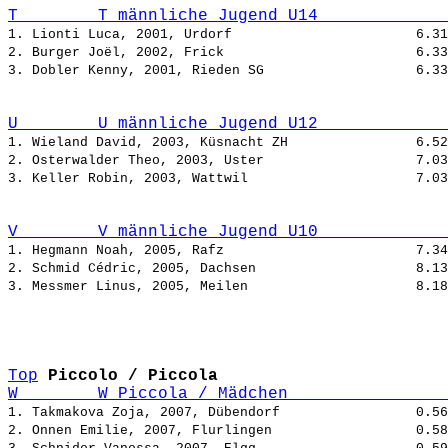
T        T männliche Jugend U14             
1. Lionti Luca, 2001, Urdorf                       
2. Burger Joël, 2002, Frick                        
3. Dobler Kenny, 2001, Rieden SG                   
U        U männliche Jugend U12             
1. Wieland David, 2003, Küsnacht ZH                
2. Osterwalder Theo, 2003, Uster                   
3. Keller Robin, 2003, Wattwil                     
V        V männliche Jugend U10             
1. Hegmann Noah, 2005, Rafz                        
2. Schmid Cédric, 2005, Dachsen                    
3. Messmer Linus, 2005, Meilen                     
Top
Piccolo / Piccola
W        W Piccola / Mädchen                
1. Takmakova Zoja, 2007, Dübendorf                 
2. Onnen Emilie, 2007, Flurlingen                  