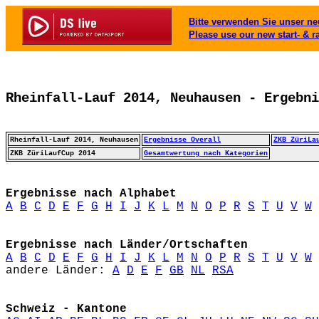
Bitte verwenden Sie unser neu
Please use our new start- & r
Rheinfall-Lauf 2014, Neuhausen - Ergebni
Rheinfall-Lauf 2014, Neuhausen
Ergebnisse Overall
ZKB ZüriLa
ZKB ZüriLaufCup 2014
Gesamtwertung nach Kategorien
Ergebnisse nach Alphabet
A
B
C
D
E
F
G
H
I
J
K
L
M
N
O
P
R
S
T
U
V
W
Ergebnisse nach Länder/Ortschaften
A
B
C
D
E
F
G
H
I
J
K
L
M
N
O
P
R
S
T
U
V
W
andere Länder: 
A
D
E
F
GB
NL
RSA
Schweiz - Kantone