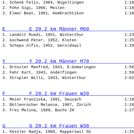
1. Schenk Felix, 1964, Wigoltingen                 
2. Föhn Sigi, 1960, Meilen                         
3. Elmer Beat, 1961, Hombrechtikon                 
E        E 20.2 km Männer M60               
1. Landolt Ruedi, 1951, Winterthur                 
2. Gschwend Peter, 1952, Kloten                    
3. Scheps Alfio, 1952, Geroldswil                  
Y        Y 20.2 km Männer M70               
1. Drössler Manfred, 1943, D-Gomaringen            
2. Fehr Kurt, 1943, Andelfingen                    
3. Strupler Willi, 1943, Winterthur                
F        F 20.2 km Frauen W20               
1. Meier Franziska, 1991, Seuzach                  
2. Böllenrücher Melanie, 1987, Zürich              
3. Frei Melina, 1989, Buchs ZH                     
G        G 20.2 km Frauen W30               
1. Kessler Nadja, 1980, Rapperswil SG              