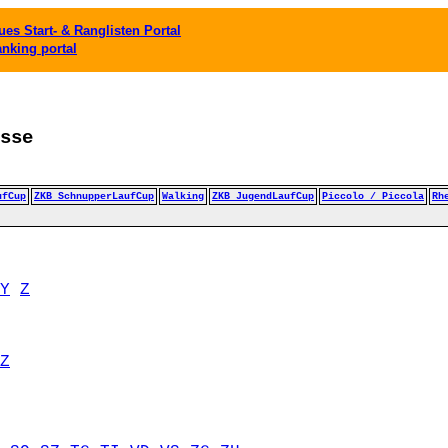
es Start- & Ranglisten Portal
anking portal
sse
ufCup
ZKB SchnupperLaufCup
Walking
ZKB JugendLaufCup
Piccolo / Piccola
Rh
Y
Z
Z