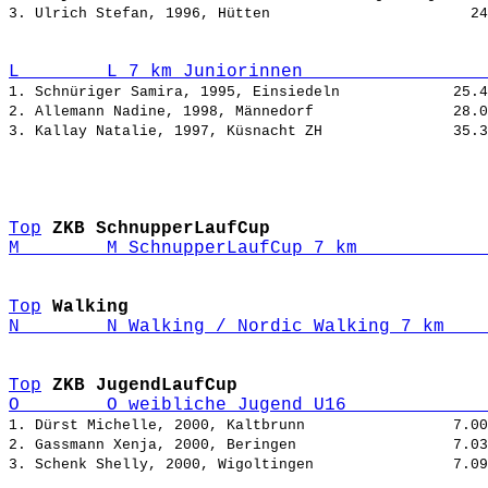
3. Ulrich Stefan, 1996, Hütten                       
L        L 7 km Juniorinnen                 
1. Schnüriger Samira, 1995, Einsiedeln             
2. Allemann Nadine, 1998, Männedorf                
3. Kallay Natalie, 1997, Küsnacht ZH               
Top
ZKB SchnupperLaufCup
M        M SchnupperLaufCup 7 km            
Top
Walking
N        N Walking / Nordic Walking 7 km    
Top
ZKB JugendLaufCup
O        O weibliche Jugend U16             
1. Dürst Michelle, 2000, Kaltbrunn                 
2. Gassmann Xenja, 2000, Beringen                  
3. Schenk Shelly, 2000, Wigoltingen                