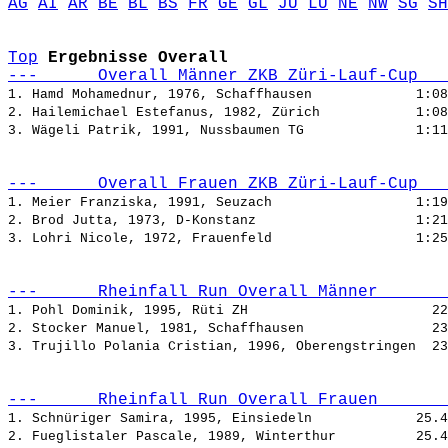
AG
AI
AR
BE
BL
BS
FR
GE
GL
JU
LU
NE
NW
SG
SH
Top
Ergebnisse Overall
---      Overall Männer ZKB Züri-Lauf-Cup   
1. Hamd Mohamednur, 1976, Schaffhausen             
2. Hailemichael Estefanus, 1982, Zürich            
3. Wägeli Patrik, 1991, Nussbaumen TG              
---      Overall Frauen ZKB Züri-Lauf-Cup   
1. Meier Franziska, 1991, Seuzach                  
2. Brod Jutta, 1973, D-Konstanz                    
3. Lohri Nicole, 1972, Frauenfeld                  
---      Rheinfall Run Overall Männer       
1. Pohl Dominik, 1995, Rüti ZH                       
2. Stocker Manuel, 1981, Schaffhausen                
3. Trujillo Polania Cristian, 1996, Oberengstringen  
---      Rheinfall Run Overall Frauen       
1. Schnüriger Samira, 1995, Einsiedeln             
2. Fueglistaler Pascale, 1989, Winterthur          