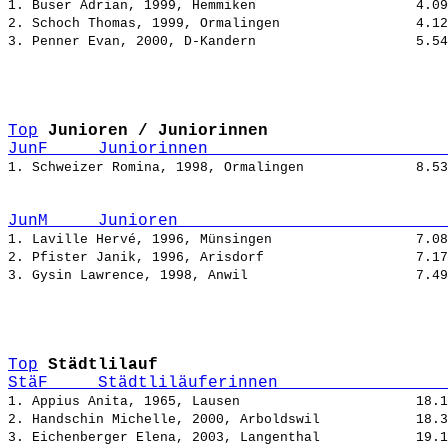
1. Buser Adrian, 1999, Hemmiken                    
2. Schoch Thomas, 1999, Ormalingen                 
3. Penner Evan, 2000, D-Kandern                    
Top
Junioren / Juniorinnen
JunF     Juniorinnen                        
1. Schweizer Romina, 1998, Ormalingen              
JunM     Junioren                           
1. Laville Hervé, 1996, Münsingen                  
2. Pfister Janik, 1996, Arisdorf                   
3. Gysin Lawrence, 1998, Anwil                     
Top
Städtlilauf
StäF     Städtliläuferinnen                 
1. Appius Anita, 1965, Lausen                      
2. Handschin Michelle, 2000, Arboldswil            
3. Eichenberger Elena, 2003, Langenthal            