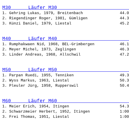
M30      Läufer M30                         
1. Gehring Lukas, 1979, Breitenbach                
2. Riegendinger Roger, 1981, Gümligen              
3. Künzi Daniel, 1979, Liestal                     
M40      Läufer M40                         
1. Rumphakwaen Nid, 1968, BEL-Grimbergen           
2. Meyer Michel, 1973, Zeglingen                   
3. Linder Andreas, 1968, Allschwil                 
M50      Läufer M50                         
1. Parpan Ruedi, 1955, Tenniken                    
2. Wyss Markus, 1963, Liestal                      
3. Pleuler Jürg, 1958, Rupperswil                  
M60      Läufer M60                         
1. Meier Erich, 1954, Itingen                      
2. Schwarzmeier Herbert, 1952, Itingen             
3. Frei Thomas, 1951, Liestal                      