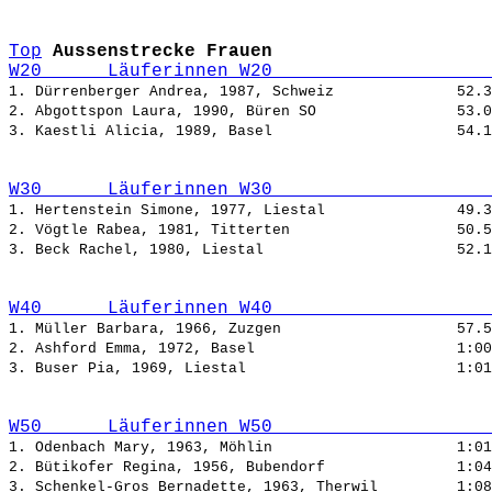
Top
Aussenstrecke Frauen
W20      Läuferinnen W20                    
1. Dürrenberger Andrea, 1987, Schweiz              
2. Abgottspon Laura, 1990, Büren SO                
3. Kaestli Alicia, 1989, Basel                     
W30      Läuferinnen W30                    
1. Hertenstein Simone, 1977, Liestal               
2. Vögtle Rabea, 1981, Titterten                   
3. Beck Rachel, 1980, Liestal                      
W40      Läuferinnen W40                    
1. Müller Barbara, 1966, Zuzgen                    
2. Ashford Emma, 1972, Basel                       
3. Buser Pia, 1969, Liestal                        
W50      Läuferinnen W50                    
1. Odenbach Mary, 1963, Möhlin                     
2. Bütikofer Regina, 1956, Bubendorf               
3. Schenkel-Gros Bernadette, 1963, Therwil         