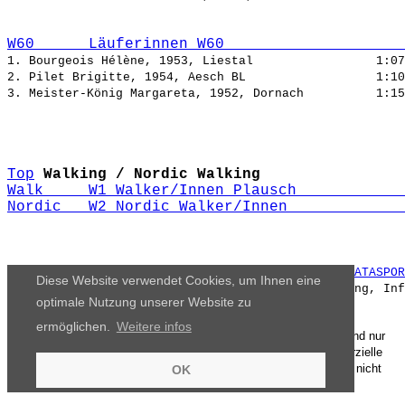
W60      Läuferinnen W60                    
1. Bourgeois Hélène, 1953, Liestal                 
2. Pilet Brigitte, 1954, Aesch BL                  
3. Meister-König Margareta, 1952, Dornach          
Top
Walking / Nordic Walking
Walk     W1 Walker/Innen Plausch            
Nordic   W2 Nordic Walker/Innen             
Offizielle Zeitmessung+Datenverarbeitung durch 
DATASPOR
Diese Website verwendet Cookies, um Ihnen eine
www.datasport.com
optimale Nutzung unserer Website zu
ermöglichen.
Weitere infos
Die Ergebnisse, das Bildmaterial und das weitere Datenmaterial sind nur
für den persönlichen Gebrauch zur Verfügung gestellt. Die kommerzielle
Nutzung, Weitergabe ganz oder teilweise und / oder Nachdruck ist nicht
OK
gestattet.