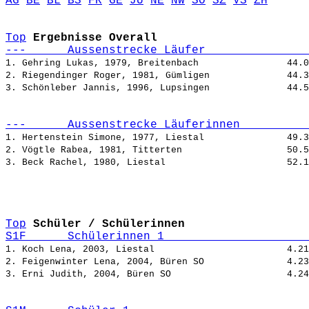
AG
BE
BL
BS
FR
GE
JU
NE
NW
SO
SZ
VS
ZH
Top
Ergebnisse Overall
---      Aussenstrecke Läufer               
1. Gehring Lukas, 1979, Breitenbach                
2. Riegendinger Roger, 1981, Gümligen              
3. Schönleber Jannis, 1996, Lupsingen              
---      Aussenstrecke Läuferinnen          
1. Hertenstein Simone, 1977, Liestal               
2. Vögtle Rabea, 1981, Titterten                   
3. Beck Rachel, 1980, Liestal                      
Top
Schüler / Schülerinnen
S1F      Schülerinnen 1                     
1. Koch Lena, 2003, Liestal                        
2. Feigenwinter Lena, 2004, Büren SO               
3. Erni Judith, 2004, Büren SO                     