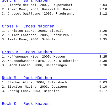
Soft_K   Soft Knaben                        
1. Glatzfelder Kai, 2007, Laupersdorf              
2. Anker Mani, 2007, Busswil b. Büren              
3. Chassot Guillaume, 2007, Fraubrunnen            
Cross_M  Cross Mädchen                      
1. Christen Laura, 2005, Biezwil                   
2. Müller Fabienne, 2005, Oberkirch LU             
3. Iseli Rawa, 2006, Schüpfen                      
Cross_K  Cross Knaben                       
1. Nyffenegger Nico, 2005, Messen                  
2. Neuenschwander Lars, 2005, Niederbipp           
3. Bloch Fabian, 2006, Derendingen                 
Rock_M   Rock Mädchen                       
1. Sticher Alina, 2004, Erlinsbach                 
2. Ziswiler Nadine, 2003, Dotzigen                 
3. Gehrig Lena, 2003, Biberist                     
Rock_K   Rock Knaben                        