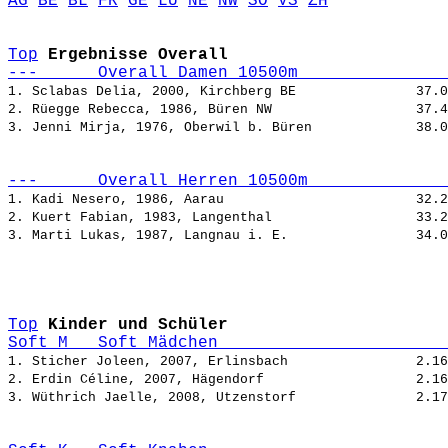
AG
BE
BL
FR
GE
LU
NE
NW
SO
VS
ZH
Top
Ergebnisse Overall
---      Overall Damen 10500m               
1. Sclabas Delia, 2000, Kirchberg BE               
2. Rüegge Rebecca, 1986, Büren NW                  
3. Jenni Mirja, 1976, Oberwil b. Büren             
---      Overall Herren 10500m              
1. Kadi Nesero, 1986, Aarau                        
2. Kuert Fabian, 1983, Langenthal                  
3. Marti Lukas, 1987, Langnau i. E.                
Top
Kinder und Schüler
Soft_M   Soft Mädchen                       
1. Sticher Joleen, 2007, Erlinsbach                
2. Erdin Céline, 2007, Hägendorf                   
3. Wüthrich Jaelle, 2008, Utzenstorf               