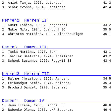
2. Amiet Tanja, 1976, Luterbach                    
3. Schär Yvonne, 1984, Oensingen                   
Herren2  Herren II                          
1. Kuert Fabian, 1983, Langenthal                  
2. Makos Nils, 1984, Oberdorf SO                   
3. Christen Matthias, 1980, Niederhünigen          
Damen3   Damen III                          
1. Taska Martina, 1973, Bern                       
2. Theiler Beatrice, 1974, Kräiligen               
3. Schenk Susanne, 1966, Roggwil BE                
Herren3  Herren III                         
1. Balmer Christoph, 1969, Aarberg                 
2. Leibundgut Armin, 1971, Melchnau                
3. Brodard Daniel, 1973, Biberist                  
Damen4   Damen IV                           
1. Jaun Eliane, 1956, Lengnau BE                   
2. Babenko Olena, 1960, UKR-Zaporoze               