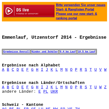
Bitte verwenden Sie unser neues
Start- & Ranglisten Portal
Please use our new start- &
ranking portal
Emmenlauf, Utzenstorf 2014 - Ergebnisse
Ergebnisse Overall
Kinder und Schüler
5,4 km Lauf
10,5 km Lauf
Ergebnisse nach Alphabet
A
B
C
D
E
F
G
H
I
J
K
L
M
N
O
P
R
S
T
U
V
W
Ergebnisse nach Länder/Ortschaften
A
B
C
D
E
F
G
H
I
J
K
L
M
N
O
P
R
S
T
U
W
Z
andere Länder: 
E
PL
UKR
Schweiz - Kantone