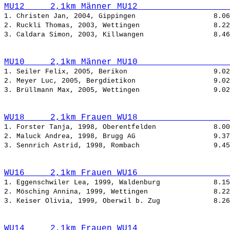
MU12     2,1km Männer MU12                  
1. Christen Jan, 2004, Gippingen                   
2. Ruckli Thomas, 2003, Wettingen                  
3. Caldara Simon, 2003, Killwangen                 
MU10     2,1km Männer MU10                  
1. Seiler Felix, 2005, Berikon                     
2. Meyer Luc, 2005, Bergdietikon                   
3. Brüllmann Max, 2005, Wettingen                  
WU18     2,1km Frauen WU18                  
1. Forster Tanja, 1998, Oberentfelden              
2. Maluck Andrea, 1998, Brugg AG                   
3. Sennrich Astrid, 1998, Rombach                  
WU16     2,1km Frauen WU16                  
1. Eggenschwiler Lea, 1999, Waldenburg             
2. Mösching Annina, 1999, Wettingen                
3. Keiser Olivia, 1999, Oberwil b. Zug             
WU14     2,1km Frauen WU14                  