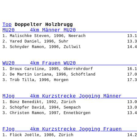
Top
Doppelter Holzbrugg
MU20     4km Männer MU20                    
1. Malischke Steven, 1996, Neerach                 
2. Yared Daniel, 1996, Suhr                        
3. Schnyder Ramon, 1996, Zullwil                   
WU20     4km Frauen WU20                    
1. Droux Caroline, 1995, Oberrohrdorf              
2. De Martin Loriana, 1996, Schöftland             
3. Trüb Tilla, 1996, Horgen                        
MJog     4km Kurzstrecke Jogging Männer     
1. Bünz Benedikt, 1992, Zürich                     
2. Schöpfer David, 1994, Sempach                   
3. Christen Ramon, 1997, Ennetbürgen               
FJog     4km Kurzstrecke Jogging Frauen     
1. Flück Joëlle, 1986, Zürich                      