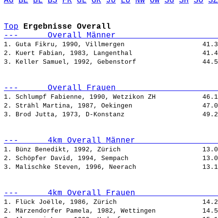
AG
BE
BL
BS
FR
GL
GR
JU
LU
NW
OW
SG
SH
SO
SZ
Top
Ergebnisse Overall
---      Overall Männer                     
1. Guta Fikru, 1990, Villmergen                    
2. Kuert Fabian, 1983, Langenthal                  
3. Keller Samuel, 1992, Gebenstorf                 
---      Overall Frauen                     
1. Schlumpf Fabienne, 1990, Wetzikon ZH            
2. Strähl Martina, 1987, Oekingen                  
3. Brod Jutta, 1973, D-Konstanz                    
---      4km Overall Männer                 
1. Bünz Benedikt, 1992, Zürich                     
2. Schöpfer David, 1994, Sempach                   
3. Malischke Steven, 1996, Neerach                 
---      4km Overall Frauen                 
1. Flück Joëlle, 1986, Zürich                      
2. Märzendorfer Pamela, 1982, Wettingen            