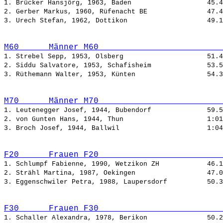
1. Brücker Hansjörg, 1963, Baden                   
2. Gerber Markus, 1960, Rüfenacht BE               
3. Urech Stefan, 1962, Dottikon                    
M60      Männer M60                         
1. Strebel Sepp, 1953, Olsberg                     
2. Siddu Salvatore, 1953, Schafisheim              
3. Rüthemann Walter, 1953, Künten                  
M70      Männer M70                         
1. Leutenegger Josef, 1944, Bubendorf              
2. von Gunten Hans, 1944, Thun                     
3. Broch Josef, 1944, Ballwil                      
F20      Frauen F20                         
1. Schlumpf Fabienne, 1990, Wetzikon ZH            
2. Strähl Martina, 1987, Oekingen                  
3. Eggenschwiler Petra, 1988, Laupersdorf          
F30      Frauen F30                         
1. Schaller Alexandra, 1978, Berikon               