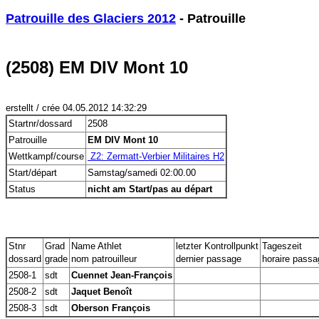
Patrouille des Glaciers 2012
 - Patrouille
(2508) EM DIV Mont 10
erstellt / crée 04.05.2012 14:32:29
Startnr/dossard
2508
Patrouille
EM DIV Mont 10
Wettkampf/course
 Z2: Zermatt-Verbier Militaires H2
Start/départ
Samstag/samedi 02:00.00
Status
nicht am Start/pas au départ
Stnr
Grad
Name Athlet
letzter Kontrollpunkt
Tageszeit
dossard
grade
nom patrouilleur
dernier passage
horaire passa
2508-1
sdt
Cuennet Jean-François
2508-2
sdt
Jaquet Benoît
2508-3
sdt
Oberson François