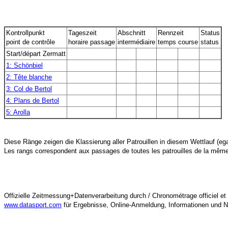
Kontrollpunkt
Tageszeit
Abschnitt
Rennzeit
Status
point de contrôle
horaire passage
intermédiaire
temps course
status
Start/départ Zermatt
1: Schönbiel
2: Tête blanche
3: Col de Bertol
4: Plans de Bertol
5: Arolla
Diese Ränge zeigen die Klassierung aller Patrouillen in diesem Wettlauf (egal
Offizielle Zeitmessung+Datenverarbeitung durch / Chronométrage officiel et 
www.datasport.com