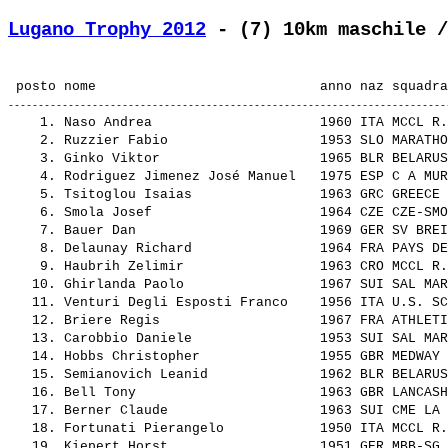
Lugano Trophy 2012
 - (7) 10km maschile /
    1. 
Naso Andrea                    
 1960 ITA MCCL R.
    2. 
Ruzzier Fabio                  
 1953 SLO MARATHO
    3. 
Ginko Viktor                   
 1965 BLR BELARUS
    4. 
Rodriguez Jimenez José Manuel  
 1975 ESP C A MUR
    5. 
Tsitoglou Isaias               
 1963 GRC GREECE 
    6. 
Smola Josef                    
 1964 CZE CZE-SMO
    7. 
Bauer Dan                      
 1969 GER SV BREI
    8. 
Delaunay Richard               
 1964 FRA PAYS DE
    9. 
Haubrih Zelimir                
 1963 CRO MCCL R.
   10. 
Ghirlanda Paolo                
 1967 SUI SAL MAR
   11. 
Venturi Degli Esposti Franco   
 1956 ITA U.S. SC
   12. 
Briere Regis                   
 1967 FRA ATHLETI
   13. 
Carobbio Daniele               
 1953 SUI SAL MAR
   14. 
Hobbs Christopher              
 1955 GBR MEDWAY 
   15. 
Semianovich Leanid             
 1962 BLR BELARUS
   16. 
Bell Tony                      
 1963 GBR LANCASH
   17. 
Berner Claude                  
 1963 SUI CME LA 
   18. 
Fortunati Pierangelo           
 1950 ITA MCCL R.
   19. 
Kiepert Horst                  
 1951 GER MBB-SG 