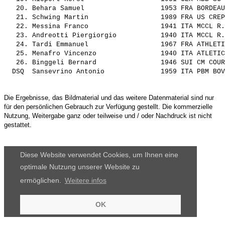
   20. 
Behara Samuel                  
 1953 FRA BORDEAU
   21. 
Schwing Martin                 
 1989 FRA US CREP
   22. 
Messina Franco                 
 1941 ITA MCCL R.
   23. 
Andreotti Piergiorgio          
 1940 ITA MCCL R.
   24. 
Tardi Emmanuel                 
 1967 FRA ATHLETI
   25. 
Menafro Vincenzo               
 1940 ITA ATLETIC
   26. 
Binggeli Bernard               
 1946 SUI CM COUR
  DSQ  
Sansevrino Antonio             
Die Ergebnisse, das Bildmaterial und das weitere Datenmaterial sind nur
für den persönlichen Gebrauch zur Verfügung gestellt. Die kommerzielle
Nutzung, Weitergabe ganz oder teilweise und / oder Nachdruck ist nicht
gestattet.
Diese Website verwendet Cookies, um Ihnen eine
optimale Nutzung unserer Website zu
ermöglichen.
Weitere infos
OK