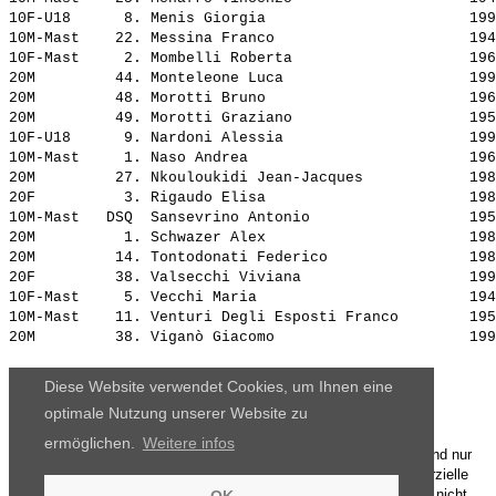
10F-U18      8. 
Menis Giorgia                      
 199
10M-Mast    22. 
Messina Franco                     
 194
10F-Mast     2. 
Mombelli Roberta                   
 196
20M         44. 
Monteleone Luca                    
 199
20M         48. 
Morotti Bruno                      
 196
20M         49. 
Morotti Graziano                   
 195
10F-U18      9. 
Nardoni Alessia                    
 199
10M-Mast     1. 
Naso Andrea                        
 196
20M         27. 
Nkouloukidi Jean-Jacques           
 198
20F          3. 
Rigaudo Elisa                      
 198
10M-Mast   DSQ  
Sansevrino Antonio                 
 195
20M          1. 
Schwazer Alex                      
 198
20M         14. 
Tontodonati Federico               
 198
20F         38. 
Valsecchi Viviana                  
 199
10F-Mast     5. 
Vecchi Maria                       
 194
10M-Mast    11. 
Venturi Degli Esposti Franco       
 195
20M         38. 
Viganò Giacomo                     
Diese Website verwendet Cookies, um Ihnen eine
optimale Nutzung unserer Website zu
ermöglichen.
Weitere infos
Die Ergebnisse, das Bildmaterial und das weitere Datenmaterial sind nur
für den persönlichen Gebrauch zur Verfügung gestellt. Die kommerzielle
Nutzung, Weitergabe ganz oder teilweise und / oder Nachdruck ist nicht