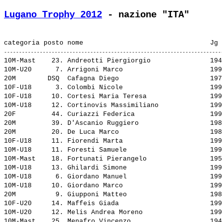
Lugano Trophy 2012
 - nazione "ITA"
10M-Mast    23. 
Andreotti Piergiorgio              
 194
10M-U20      7. 
Arrigoni Marco                     
 199
20M        DSQ  
Cafagna Diego                      
 197
10F-U18      3. 
Colombi Nicole                     
 199
10F-U18     10. 
Cortesi Maria Teresa               
 199
10M-U18     12. 
Cortinovis Massimiliano            
 199
20F         44. 
Curiazzi Federica                  
 199
20M         39. 
D'Ascanio Ruggiero                 
 198
20M         20. 
De Luca Marco                      
 198
10F-U18     11. 
Fiorendi Marta                     
 199
10M-U18     11. 
Foresti Samuele                    
 199
10M-Mast    18. 
Fortunati Pierangelo               
 195
10M-U18     13. 
Ghilardi Simone                    
 199
10M-U18      6. 
Giordano Manuel                    
 199
10M-U18     10. 
Giordano Marco                     
 199
20M          9. 
Giupponi Matteo                    
 198
10F-U20     14. 
Maffeis Giada                      
 199
10M-U20     12. 
Melis Andrea Moreno                
 199
10M-Mast    25. 
Menafro Vincenzo                   
 194