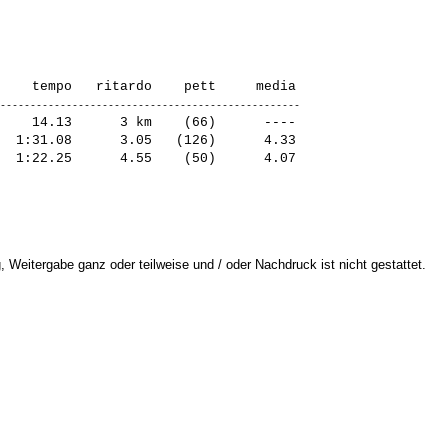
    14.13      3 km    (66)      ----

  1:31.08      3.05   (126)      4.33

 Weitergabe ganz oder teilweise und / oder Nachdruck ist nicht gestattet.