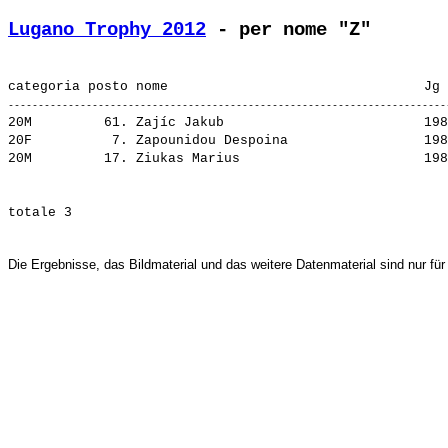
Lugano Trophy 2012
 - per nome "Z"
20M         61. 
Zajíc Jakub                        
 198
20F          7. 
Zapounidou Despoina                
 198
20M         17. 
Ziukas Marius                      
Die Ergebnisse, das Bildmaterial und das weitere Datenmaterial sind nur für