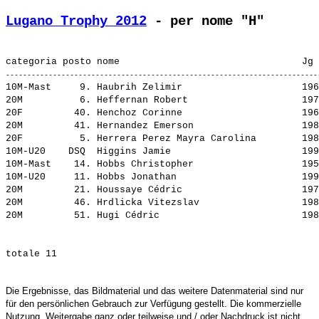
Lugano Trophy 2012
 - per nome "H"
10M-Mast     9. 
Haubrih Zelimir                    
 196
20M          6. 
Heffernan Robert                   
 197
20F         40. 
Henchoz Corinne                    
 196
20M         41. 
Hernandez Emerson                  
 198
20F          5. 
Herrera Perez Mayra Carolina       
 198
10M-U20    DSQ  
Higgins Jamie                      
 199
10M-Mast    14. 
Hobbs Christopher                  
 195
10M-U20     11. 
Hobbs Jonathan                     
 199
20M         21. 
Houssaye Cédric                    
 197
20M         46. 
Hrdlicka Vitezslav                 
 198
20M         51. 
Hugi Cédric                        
Die Ergebnisse, das Bildmaterial und das weitere Datenmaterial sind nur
für den persönlichen Gebrauch zur Verfügung gestellt. Die kommerzielle
Nutzung, Weitergabe ganz oder teilweise und / oder Nachdruck ist nicht