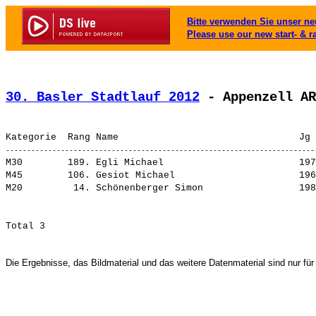
Bitte verwenden Sie unser neu
Please use our new start- & r
30. Basler Stadtlauf 2012
 - Appenzell AR
M30        189. 
Egli Michael                       
 197
M45        106. 
Gesiot Michael                     
 196
M20         14. 
Schönenberger Simon                
 198
Die Ergebnisse, das Bildmaterial und das weitere Datenmaterial sind nur für