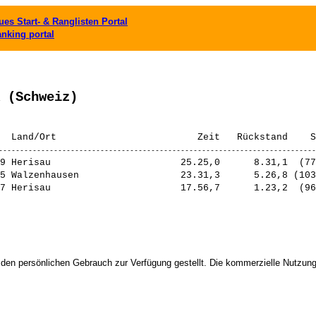
es Start- & Ranglisten Portal
anking portal
 (Schweiz)
9 Herisau                       25.25,0      8.31,1  (77
5 Walzenhausen                  23.31,3      5.26,8 (103
7 Herisau                       17.56,7      1.23,2  (96
 den persönlichen Gebrauch zur Verfügung gestellt. Die kommerzielle Nutzung,