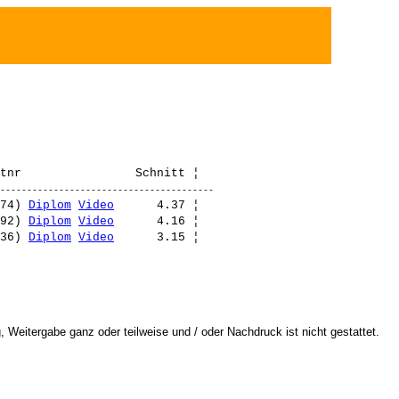
74) 
Diplom
Video
      4.37 ¦ 

92) 
Diplom
Video
      4.16 ¦ 

36) 
Diplom
Video
 Weitergabe ganz oder teilweise und / oder Nachdruck ist nicht gestattet.