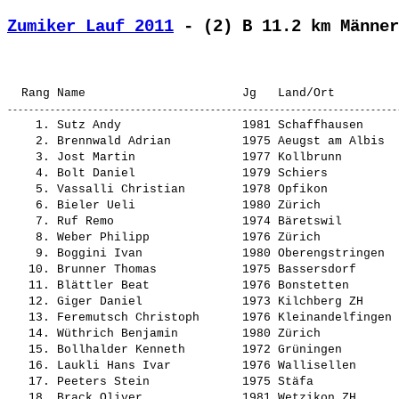
Zumiker Lauf 2011
 - (2) B 11.2 km Männer
                                                       
    1. 
Sutz Andy                
 1981 Schaffhausen     
    2. 
Brennwald Adrian         
 1975 Aeugst am Albis  
    3. 
Jost Martin              
 1977 Kollbrunn        
    4. 
Bolt Daniel              
 1979 Schiers          
    5. 
Vassalli Christian       
 1978 Opfikon          
    6. 
Bieler Ueli              
 1980 Zürich           
    7. 
Ruf Remo                 
 1974 Bäretswil        
    8. 
Weber Philipp            
 1976 Zürich           
    9. 
Boggini Ivan             
 1980 Oberengstringen  
   10. 
Brunner Thomas           
 1975 Bassersdorf      
   11. 
Blättler Beat            
 1976 Bonstetten       
   12. 
Giger Daniel             
 1973 Kilchberg ZH     
   13. 
Feremutsch Christoph     
 1976 Kleinandelfingen 
   14. 
Wüthrich Benjamin        
 1980 Zürich           
   15. 
Bollhalder Kenneth       
 1972 Grüningen        
   16. 
Laukli Hans Ivar         
 1976 Wallisellen      
   17. 
Peeters Stein            
 1975 Stäfa            
   18. 
Brack Oliver             
 1981 Wetzikon ZH      