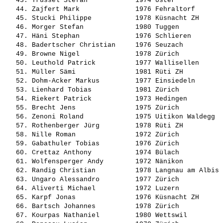
   43. 
Trüssel Stefan           
 1974 Uster            
   44. 
Zajfert Mark             
 1976 Fehraltorf       
   45. 
Stucki Philippe          
 1978 Küsnacht ZH      
   46. 
Morger Stefan            
 1980 Tuggen           
   47. 
Häni Stephan             
 1976 Schlieren        
   48. 
Badertscher Christian    
 1976 Seuzach          
   49. 
Browne Nigel             
 1978 Zürich           
   50. 
Leuthold Patrick         
 1977 Wallisellen      
   51. 
Müller Sämi              
 1981 Rüti ZH          
   52. 
Dohm-Acker Markus        
 1977 Einsiedeln       
   53. 
Lienhard Tobias          
 1981 Zürich           
   54. 
Riekert Patrick          
 1973 Hedingen         
   55. 
Brecht Jens              
 1975 Zürich           
   56. 
Zenoni Roland            
 1975 Uitikon Waldegg  
   57. 
Rothenberger Jürg        
 1978 Rüti ZH          
   58. 
Nille Roman              
 1972 Zürich           
   59. 
Gabathuler Tobias        
 1976 Zürich           
   60. 
Crettaz Anthony          
 1974 Bülach           
   61. 
Wolfensperger Andy       
 1972 Nänikon          
   62. 
Randig Christian         
 1978 Langnau am Albis 
   63. 
Ungaro Alessandro        
 1977 Zürich           
   64. 
Aliverti Michael         
 1972 Luzern           
   65. 
Karpf Jonas              
 1976 Küsnacht ZH      
   66. 
Bartsch Johannes         
 1978 Zürich           
   67. 
Kourpas Nathaniel        
 1980 Wettswil         