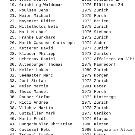
   19. 
Grichting Waldemar       
 1976 Pfäffikon ZH     
   20. 
Poulsen Jens             
 1979 Zürich           
   21. 
Meier Michael            
 1975 Forch            
   22. 
Mayenzet Didier          
 1973 Meilen           
   23. 
Mittelholcz Béla         
 1979 Zürich           
   24. 
Matt Michael             
 1976 Siebnen          
   25. 
Franke Burkhard          
 1972 Zürich           
   26. 
Marth-Cassese Christoph  
 1974 Aadorf           
   27. 
Ketterer David           
 1977 Zürich           
   28. 
Klauser Philipp          
 1973 Zumikon          
   29. 
Uebersax Daniel          
 1972 Affoltern am Albi
   30. 
Altenburger Thomas       
 1978 Männedorf        
   31. 
Keller Lukas             
 1980 Zürich           
   32. 
Seematter Marc           
 1979 Horgen           
   33. 
Jost Stefan              
 1972 Zürich           
   34. 
Meier Martin             
 1981 Uster            
   35. 
Theis Manuel             
 1972 Forch            
   36. 
Rauber Stefan            
 1973 Hinteregg        
   37. 
Ricci Andrea             
 1975 Zürich           
   38. 
Vilchez Martin           
 1978 Zürich           
   39. 
Gutzwiller Mark          
 1973 Uerikon          
   40. 
Marti Fridli             
 1974 Glarus           
   41. 
Hungerbühler Christian   
 1980 Kloten           
   42. 
Caviezel Reto            
 1980 Langnau am Albis 