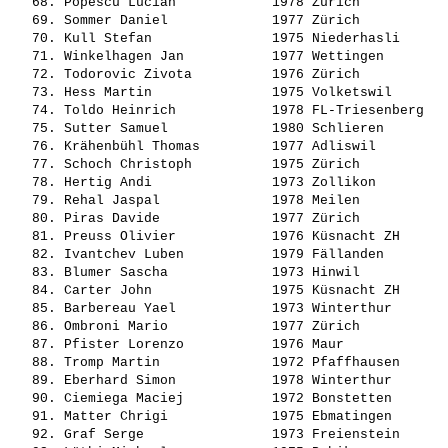
   68. 
Popescu Lucian           
 1978 Zürich           
   69. 
Sommer Daniel            
 1977 Zürich           
   70. 
Kull Stefan              
 1975 Niederhasli      
   71. 
Winkelhagen Jan          
 1977 Wettingen        
   72. 
Todorovic Zivota         
 1976 Zürich           
   73. 
Hess Martin              
 1975 Volketswil       
   74. 
Toldo Heinrich           
 1978 FL-Triesenberg   
   75. 
Sutter Samuel            
 1980 Schlieren        
   76. 
Krähenbühl Thomas        
 1977 Adliswil         
   77. 
Schoch Christoph         
 1975 Zürich           
   78. 
Hertig Andi              
 1973 Zollikon         
   79. 
Rehal Jaspal             
 1978 Meilen           
   80. 
Piras Davide             
 1977 Zürich           
   81. 
Preuss Olivier           
 1976 Küsnacht ZH      
   82. 
Ivantchev Luben          
 1979 Fällanden        
   83. 
Blumer Sascha            
 1973 Hinwil           
   84. 
Carter John              
 1975 Küsnacht ZH      
   85. 
Barbereau Yael           
 1973 Winterthur       
   86. 
Ombroni Mario            
 1977 Zürich           
   87. 
Pfister Lorenzo          
 1976 Maur             
   88. 
Tromp Martin             
 1972 Pfaffhausen      
   89. 
Eberhard Simon           
 1978 Winterthur       
   90. 
Ciemiega Maciej          
 1972 Bonstetten       
   91. 
Matter Chrigi            
 1975 Ebmatingen       
   92. 
Graf Serge               
 1973 Freienstein      