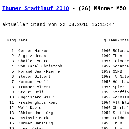
Thuner Stadtlauf 2010
 - (26) Männer M50 
    1. 
Gerber Markus                      
 1960 Rüfenac
    2. 
Sigg Andreas                       
 1960 Thun   
    3. 
Chollet Andre                      
 1957 Toloche
    4. 
von Känel Christoph                
 1959 Scharna
    5. 
Morand Jean-Pierre                 
 1959 GSMB   
    6. 
Studer Gilbert                     
 1958 TV Nate
    7. 
Kurmann Adolf                      
 1957 Hünibac
    8. 
Trummer Albert                     
 1956 Spiez  
    9. 
Steuri Ueli                        
 1953 Steffis
   10. 
Guggisberg Willi                   
 1953 Worblau
   11. 
Freiburghaus Rene                  
 1954 All Bla
   12. 
Wolf David                         
 1960 Oberbal
   13. 
Bähler Hansjürg                    
 1954 Steffis
   14. 
Pavlovic Marko                     
 1960 Feldmei
   15. 
Kummer Hansjürg                    
 1955 Thun   
   16. 
Sigel Oskar                        
 1955 Thun   