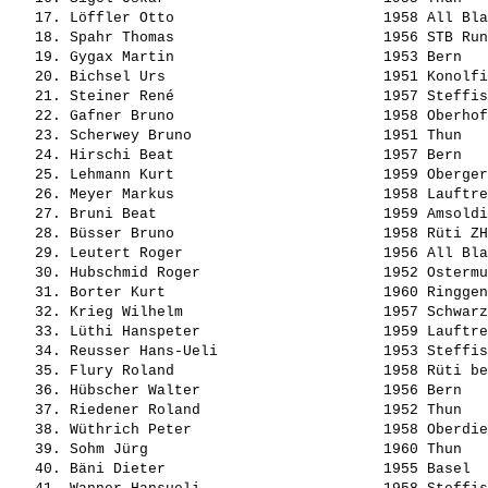
   17. 
Löffler Otto                       
 1958 All Bla
   18. 
Spahr Thomas                       
 1956 STB Run
   19. 
Gygax Martin                       
 1953 Bern   
   20. 
Bichsel Urs                        
 1951 Konolfi
   21. 
Steiner René                       
 1957 Steffis
   22. 
Gafner Bruno                       
 1958 Oberhof
   23. 
Scherwey Bruno                     
 1951 Thun   
   24. 
Hirschi Beat                       
 1957 Bern   
   25. 
Lehmann Kurt                       
 1959 Oberger
   26. 
Meyer Markus                       
 1958 Lauftre
   27. 
Bruni Beat                         
 1959 Amsoldi
   28. 
Büsser Bruno                       
 1958 Rüti ZH
   29. 
Leutert Roger                      
 1956 All Bla
   30. 
Hubschmid Roger                    
 1952 Ostermu
   31. 
Borter Kurt                        
 1960 Ringgen
   32. 
Krieg Wilhelm                      
 1957 Schwarz
   33. 
Lüthi Hanspeter                    
 1959 Lauftre
   34. 
Reusser Hans-Ueli                  
 1953 Steffis
   35. 
Flury Roland                       
 1958 Rüti be
   36. 
Hübscher Walter                    
 1956 Bern   
   37. 
Riedener Roland                    
 1952 Thun   
   38. 
Wüthrich Peter                     
 1958 Oberdie
   39. 
Sohm Jürg                          
 1960 Thun   
   40. 
Bäni Dieter                        
 1955 Basel  