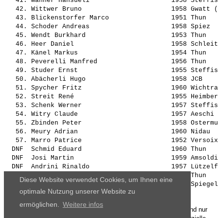
   41. 
Wanner Hansueli                    
 1958 Steffis
   42. 
Wittwer Bruno                      
 1958 Gwatt (
   43. 
Blickenstorfer Marco               
 1951 Thun   
   44. 
Schoder Andreas                    
 1958 Spiez  
   45. 
Wendt Burkhard                     
 1953 Thun   
   46. 
Heer Daniel                        
 1958 Schleit
   47. 
Känel Markus                       
 1954 Thun   
   48. 
Peverelli Manfred                  
 1956 Thun   
   49. 
Studer Ernst                       
 1955 Steffis
   50. 
Abächerli Hugo                     
 1958 JCB    
   51. 
Spycher Fritz                      
 1960 Wichtra
   52. 
Streit René                        
 1955 Heimber
   53. 
Schenk Werner                      
 1957 Steffis
   54. 
Witry Claude                       
 1957 Aeschi 
   55. 
Zbinden Peter                      
 1958 Ostermu
   56. 
Meury Adrian                       
 1960 Nidau  
   57. 
Marro Patrice                      
 1952 Versoix
  DNF  
Schmid Eduard                      
 1960 Thun   
  DNF  
Josi Martin                        
 1959 Amsoldi
  DNF  
Andrini Rinaldo                    
 1957 Lützelf
  DNF  
Ghodrat Mehdi                      
 1959 Thun   
Diese Website verwendet Cookies, um Ihnen eine
  DNF  
Lourens Steven                     
optimale Nutzung unserer Website zu
ermöglichen.
Weitere infos
Die Ergebnisse, das Bildmaterial und das weitere Datenmaterial sind nur