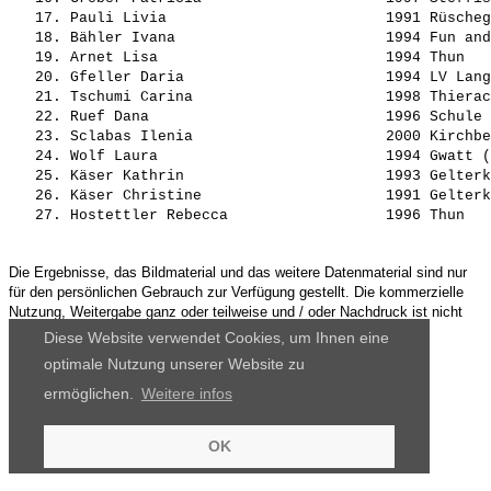
   17. 
Pauli Livia                        
 1991 Rüscheg
   18. 
Bähler Ivana                       
 1994 Fun and
   19. 
Arnet Lisa                         
 1994 Thun   
   20. 
Gfeller Daria                      
 1994 LV Lang
   21. 
Tschumi Carina                     
 1998 Thierac
   22. 
Ruef Dana                          
 1996 Schule 
   23. 
Sclabas Ilenia                     
 2000 Kirchbe
   24. 
Wolf Laura                         
 1994 Gwatt (
   25. 
Käser Kathrin                      
 1993 Gelterk
   26. 
Käser Christine                    
 1991 Gelterk
   27. 
Hostettler Rebecca                 
Die Ergebnisse, das Bildmaterial und das weitere Datenmaterial sind nur
für den persönlichen Gebrauch zur Verfügung gestellt. Die kommerzielle
Nutzung, Weitergabe ganz oder teilweise und / oder Nachdruck ist nicht
gestattet.
Diese Website verwendet Cookies, um Ihnen eine
optimale Nutzung unserer Website zu
ermöglichen.
Weitere infos
OK