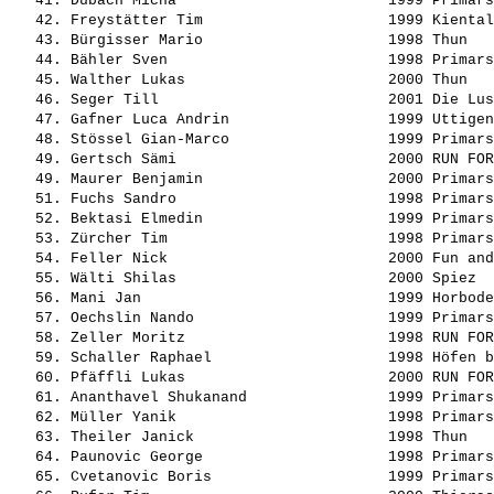
   41. 
Dubach Micha                       
 1999 Primars
   42. 
Freystätter Tim                    
 1999 Kiental
   43. 
Bürgisser Mario                    
 1998 Thun   
   44. 
Bähler Sven                        
 1998 Primars
   45. 
Walther Lukas                      
 2000 Thun   
   46. 
Seger Till                         
 2001 Die Lus
   47. 
Gafner Luca Andrin                 
 1999 Uttigen
   48. 
Stössel Gian-Marco                 
 1999 Primars
   49. 
Gertsch Sämi                       
 2000 RUN FOR
   49. 
Maurer Benjamin                    
 2000 Primars
   51. 
Fuchs Sandro                       
 1998 Primars
   52. 
Bektasi Elmedin                    
 1999 Primars
   53. 
Zürcher Tim                        
 1998 Primars
   54. 
Feller Nick                        
 2000 Fun and
   55. 
Wälti Shilas                       
 2000 Spiez  
   56. 
Mani Jan                           
 1999 Horbode
   57. 
Oechslin Nando                     
 1999 Primars
   58. 
Zeller Moritz                      
 1998 RUN FOR
   59. 
Schaller Raphael                   
 1998 Höfen b
   60. 
Pfäffli Lukas                      
 2000 RUN FOR
   61. 
Ananthavel Shukanand               
 1999 Primars
   62. 
Müller Yanik                       
 1998 Primars
   63. 
Theiler Janick                     
 1998 Thun   
   64. 
Paunovic George                    
 1998 Primars
   65. 
Cvetanovic Boris                   
 1999 Primars