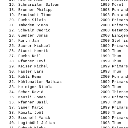
   16. 
Schnarwiler Silvan                 
 1999 Mörel  
   18. 
Brunner Philipp                    
 1998 Fun and
   19. 
Frautschi Timon                    
 1998 Fun and
   20. 
Fuchs Silvio                       
 2000 Primars
   21. 
Imboden Simon                      
 2000 Primars
   22. 
Schwalm Cedric                     
 2000 Uetendo
   23. 
Guenter Jonas                      
 2000 Einigen
   24. 
Kurth Jan                          
 2000 Steffis
   25. 
Saurer Michael                     
 1999 Primars
   26. 
Stucki Henrik                      
 1999 Thun   
   27. 
Fuchs Neil                         
 1999 Thun   
   28. 
Pfanner Levi                       
 1999 Thun   
   29. 
Keiser Michel                      
 1999 Primars
   30. 
Hasler Lars                        
 1998 Thun   
   31. 
Kübli Remo                         
 2000 Fun and
   32. 
Mühlematter Mathias                
 1999 Primars
   33. 
Heiniger Nicola                    
 2000 Thun   
   34. 
Schor David                        
 2000 Thierac
   35. 
Mäusli Jonas                       
 1999 Primars
   36. 
Pfanner Basil                      
 1998 Thun   
   37. 
Saner Mario                        
 1999 Primars
   38. 
Künzli Joël                        
 1999 Thun   
   39. 
Bischoff Yanik                     
 1999 Primars
   40. 
Luginbühl Julian                   
 1998 Thun   