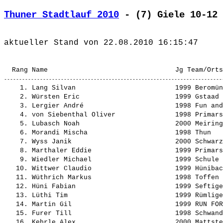
Thuner Stadtlauf 2010
 - (7) Giele 10-12 
    1. 
Lang Silvan                        
 1999 Beromün
    2. 
Würsten Eric                       
 1999 Gstaad 
    3. 
Lergier André                      
 1998 Fun and
    4. 
von Siebenthal Oliver              
 1998 Primars
    5. 
Lubasch Noah                       
 2000 Meiring
    6. 
Morandi Mischa                     
 1998 Thun   
    7. 
Wyss Janik                         
 2000 Schwarz
    8. 
Marthaler Eddie                    
 1999 Primars
    9. 
Wiedler Michael                    
 1999 Schule 
   10. 
Wittwer Claudio                    
 1999 Hünibac
   11. 
Wüthrich Markus                    
 1998 Toffen 
   12. 
Hüni Fabian                        
 1999 Seftige
   13. 
Lüthi Tim                          
 1999 Rümlige
   14. 
Martin Gil                         
 1999 RUN FOR
   15. 
Furer Till                         
 1998 Schwand
   16. 
Kehrle Alex                        
 2000 Mattste