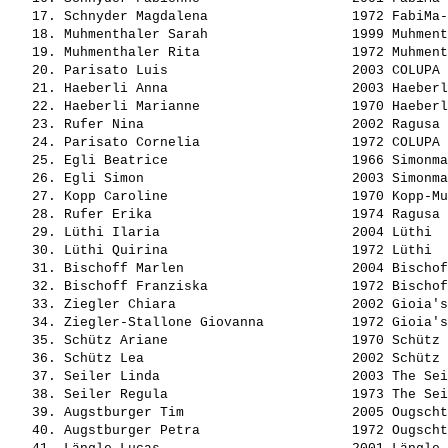
   17. 
Schnyder Magdalena                 
 1972 FabiMa-
   18. 
Muhmenthaler Sarah                 
 1999 Muhment
   19. 
Muhmenthaler Rita                  
 1972 Muhment
   20. 
Parisato Luis                      
 2003 COLUPA 
   21. 
Haeberli Anna                      
 2003 Haeberl
   22. 
Haeberli Marianne                  
 1970 Haeberl
   23. 
Rufer Nina                         
 2002 Ragusa 
   24. 
Parisato Cornelia                  
 1972 COLUPA 
   25. 
Egli Beatrice                      
 1966 Simonma
   26. 
Egli Simon                         
 2003 Simonma
   27. 
Kopp Caroline                      
 1970 Kopp-Mu
   28. 
Rufer Erika                        
 1974 Ragusa 
   29. 
Lüthi Ilaria                       
 2004 Lüthi  
   30. 
Lüthi Quirina                      
 1972 Lüthi  
   31. 
Bischoff Marlen                    
 2004 Bischof
   32. 
Bischoff Franziska                 
 1972 Bischof
   33. 
Ziegler Chiara                     
 2002 Gioia's
   34. 
Ziegler-Stallone Giovanna          
 1972 Gioia's
   35. 
Schütz Ariane                      
 1970 Schütz 
   36. 
Schütz Lea                         
 2002 Schütz 
   37. 
Seiler Linda                       
 2003 The Sei
   38. 
Seiler Regula                      
 1973 The Sei
   39. 
Augstburger Tim                    
 2005 Ougscht
   40. 
Augstburger Petra                  
 1972 Ougscht