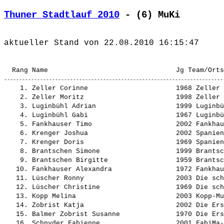
Thuner Stadtlauf 2010
 - (6) MuKi
    1. 
Zeller Corinne                     
 1968 Zeller 
    2. 
Zeller Moritz                      
 1998 Zeller 
    3. 
Luginbühl Adrian                   
 1999 Luginbü
    4. 
Luginbühl Gabi                     
 1967 Luginbü
    5. 
Fankhauser Timo                    
 2002 Fankhau
    6. 
Krenger Joshua                     
 2002 Spanien
    7. 
Krenger Doris                      
 1969 Spanien
    8. 
Brantschen Simone                  
 1999 Brantsc
    9. 
Brantschen Birgitte                
 1959 Brantsc
   10. 
Fankhauser Alexandra               
 1972 Fankhau
   11. 
Lüscher Ronny                      
 2003 Die sch
   12. 
Lüscher Christine                  
 1969 Die sch
   13. 
Kopp Melina                        
 2003 Kopp-Mu
   14. 
Zobrist Katja                      
 2002 Die Ers
   15. 
Balmer Zobrist Susanne             
 1970 Die Ers
   16. 
Schnyder Fabienne                  
 2001 FabiMa-