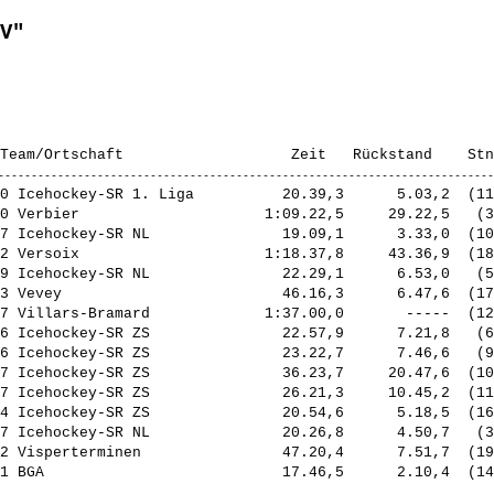
V"
0 Icehockey-SR 1. Liga          20.39,3      5.03,2  (11
0 Verbier                     1:09.22,5     29.22,5   (3
7 Icehockey-SR NL               19.09,1      3.33,0  (10
2 Versoix                     1:18.37,8     43.36,9  (18
9 Icehockey-SR NL               22.29,1      6.53,0   (5
3 Vevey                         46.16,3      6.47,6  (17
7 Villars-Bramard             1:37.00,0       -----  (12
6 Icehockey-SR ZS               22.57,9      7.21,8   (6
6 Icehockey-SR ZS               23.22,7      7.46,6   (9
7 Icehockey-SR ZS               36.23,7     20.47,6  (10
7 Icehockey-SR ZS               26.21,3     10.45,2  (11
4 Icehockey-SR ZS               20.54,6      5.18,5  (16
7 Icehockey-SR NL               20.26,8      4.50,7   (3
2 Visperterminen                47.20,4      7.51,7  (19