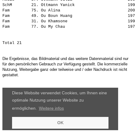
SchM        21. 
Ottmann Yanick                     
 199
Fam         75. 
Ou Alina                           
 200
Fam         49. 
Ou Boun Huang                      
 197
Fam         31. 
Ou Khamsone                        
 199
Fam         77. 
Ou My Chau                         
Die Ergebnisse, das Bildmaterial und das weitere Datenmaterial sind nur
für den persönlichen Gebrauch zur Verfügung gestellt. Die kommerzielle
Nutzung, Weitergabe ganz oder teilweise und / oder Nachdruck ist nicht
gestattet.
Diese Website verwendet Cookies, um Ihnen eine
optimale Nutzung unserer Website zu
ermöglichen.
Weitere infos
OK