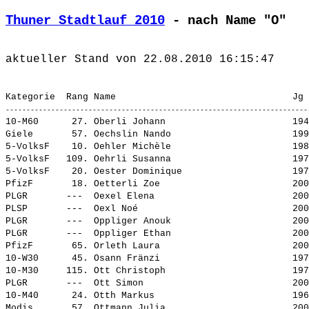
Thuner Stadtlauf 2010
 - nach Name "O"
10-M60      27. 
Oberli Johann                      
 194
Giele       57. 
Oechslin Nando                     
 199
5-VolksF    10. 
Oehler Michèle                     
 198
5-VolksF   109. 
Oehrli Susanna                     
 197
5-VolksF    20. 
Oester Dominique                   
 197
PfizF       18. 
Oetterli Zoe                       
 200
PLGR       ---  
Oexel Elena                        
 200
PLSP       ---  
Oexl Noé                           
 200
PLGR       ---  
Oppliger Anouk                     
 200
PLGR       ---  
Oppliger Ethan                     
 200
PfizF       65. 
Orleth Laura                       
 200
10-W30      45. 
Osann Fränzi                       
 197
10-M30     115. 
Ott Christoph                      
 197
PLGR       ---  
Ott Simon                          
 200
10-M40      24. 
Otth Markus                        
 196
Modis       57. 
Ottmann Julia                      
 200