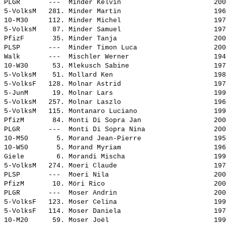
PLGR       ---  
Minder Kelvin                      
 200
5-VolksM   281. 
Minder Martin                      
 196
10-M30     112. 
Minder Michel                      
 197
5-VolksM    87. 
Minder Samuel                      
 197
PfizF       35. 
Minder Tanja                       
 200
PLSP       ---  
Minder Timon Luca                  
 200
Walk       ---  
Mischler Werner                    
 194
10-W30      53. 
Mlekusch Sabine                    
 197
5-VolksM    51. 
Mollard Ken                        
 198
5-VolksF   128. 
Molnar Astrid                      
 197
5-JunM      19. 
Molnar Lars                        
 199
5-VolksM   257. 
Molnar Laszlo                      
 196
5-VolksM   115. 
Montanaro Luciano                  
 199
PfizM       84. 
Monti Di Sopra Jan                 
 200
PLGR       ---  
Monti Di Sopra Nina                
 200
10-M50       5. 
Morand Jean-Pierre                 
 195
10-W50       5. 
Morand Myriam                      
 196
Giele        6. 
Morandi Mischa                     
 199
5-VolksM   274. 
Moeri Claude                       
 197
PLSP       ---  
Moeri Nila                         
 200
PfizM       10. 
Möri Rico                          
 200
PLGR       ---  
Moser Andrin                       
 200
5-VolksF   123. 
Moser Celina                       
 199
5-VolksF   114. 
Moser Daniela                      
 197
10-M20      59. 
Moser Joël                         
 199