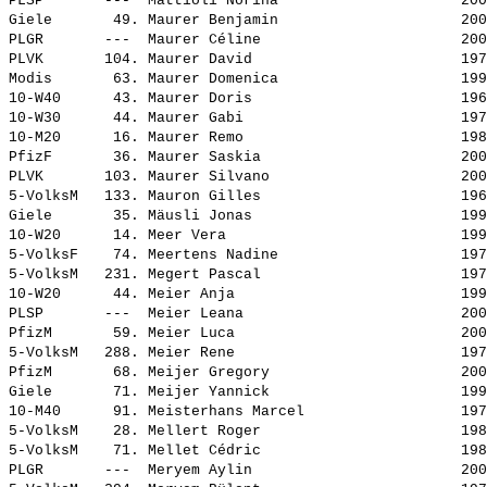
PLSP       ---  
Mattioli Norina                    
 200
Giele       49. 
Maurer Benjamin                    
 200
PLGR       ---  
Maurer Céline                      
 200
PLVK       104. 
Maurer David                       
 197
Modis       63. 
Maurer Domenica                    
 199
10-W40      43. 
Maurer Doris                       
 196
10-W30      44. 
Maurer Gabi                        
 197
10-M20      16. 
Maurer Remo                        
 198
PfizF       36. 
Maurer Saskia                      
 200
PLVK       103. 
Maurer Silvano                     
 200
5-VolksM   133. 
Mauron Gilles                      
 196
Giele       35. 
Mäusli Jonas                       
 199
10-W20      14. 
Meer Vera                          
 199
5-VolksF    74. 
Meertens Nadine                    
 197
5-VolksM   231. 
Megert Pascal                      
 197
10-W20      44. 
Meier Anja                         
 199
PLSP       ---  
Meier Leana                        
 200
PfizM       59. 
Meier Luca                         
 200
5-VolksM   288. 
Meier Rene                         
 197
PfizM       68. 
Meijer Gregory                     
 200
Giele       71. 
Meijer Yannick                     
 199
10-M40      91. 
Meisterhans Marcel                 
 197
5-VolksM    28. 
Mellert Roger                      
 198
5-VolksM    71. 
Mellet Cédric                      
 198
PLGR       ---  
Meryem Aylin                       
 200