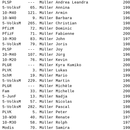
PLSP       ---  
Müller Andrea Leandra              
 200
5-VolksF    65. 
Müller Annina                      
 199
10-M40     121. 
Müller Armin                       
 196
10-W40       9. 
Müller Barbara                     
 196
5-VolksM   265. 
Müller Christian                   
 198
PfizM       72. 
Müller Dominic                     
 200
PfizF       71. 
Müller Fabienne                    
 200
10-M30      83. 
Müller John                        
 197
5-VolksM    79. 
Müller Joris                       
 198
PLSP       ---  
Müller Joy                         
 200
10-M40     107. 
Müller Jürg                        
 196
10-M20      76. 
Müller Kevin                       
 198
PLGR       ---  
Müller Kyra Kumiko                 
 200
PLVK         3. 
Müller Lukas                       
 199
SchM        19. 
Müller Mario                       
 199
5-VolksM   229. 
Müller Martin                      
 196
PLGR       ---  
Müller Michèle                     
 200
Fam         33. 
Müller Michelle                    
 200
5-JunF      13. 
Müller Nadja                       
 199
5-VolksM    57. 
Müller Nicolas                     
 199
5-VolksM   282. 
Müller Pascal                      
 198
PLVK         5. 
Müller Peter                       
 196
10-W30      40. 
Müller Renate                      
 197
10-M30      58. 
Müller Rolph                       
 197
Modis       70. 
Müller Samira                      
 199