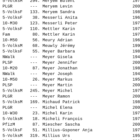
5-VolksM   294. 
Meryem Bülent                      
 197
PLGR       ---  
Meryem Levin                       
 200
5-VolksF   133. 
Meryem Sandra                      
 198
5-VolksF    38. 
Messerli Anita                     
 196
10-M30     123. 
Messerli Peter                     
 197
5-VolksF   110. 
Mettler Karin                      
 197
Fam         80. 
Mettler Karin                      
 197
10-M50      56. 
Meury Adrian                       
 196
5-VolksM    68. 
Meuwly Jérémy                      
 199
5-VolksF    55. 
Meyer Barbara                      
 198
NWalk      ---  
Meyer Gisela                       
 194
PLSP       ---  
Meyer Jennifer                     
 200
10-M20      87. 
Meyer Jonathan                     
 198
NWalk      ---  
Meyer Joseph                       
 194
10-M50      26. 
Meyer Markus                       
 195
PLSP       ---  
Meyer Martin                       
 200
5-VolksM   245. 
Meyer Michel                       
 197
PLGR       ---  
Meyer Ramon                        
 200
5-VolksM   169. 
Michaud Patrick                    
 198
PLGR       ---  
Michel Elena                       
 200
10-W30      23. 
Michel Karin                       
 197
5-VolksM    18. 
Micheli François                   
 197
PfizM       87. 
Miescher Sascha                    
 200
5-VolksF    51. 
Millius-Gsponer Anja               
 197
5-VolksM   319. 
Millius Urs                        
 195