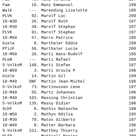
Fam         16. 
Manz Emmanuel                      
 199
Walk       ---  
Marending Liselotte                
 195
PLVK        92. 
Marolf Luc                         
 200
10-W30      26. 
Marolf Ruth                        
 197
10-M30      30. 
Marolf Stephan                     
 197
PLVK        91. 
Marolf Stephan                     
 197
10-M50      57. 
Marro Patrice                      
 195
Giele        8. 
Marthaler Eddie                    
 199
PfizF       56. 
Marthaler Lucie                    
 200
10-M60      26. 
Marti Hans-Rudolf                  
 195
PLGR       ---  
Marti Rafael                       
 200
5-VolksM   148. 
Marti Stefan                       
 197
10-W50       3. 
Marti Ursula P                     
 196
Giele       14. 
Martin Gil                         
 199
10-M40     DNF  
Martin Jean-Michel                 
 196
5-VolksF    73. 
Martinussen Lene                   
 197
10-M40      55. 
Martz Johannes                     
 196
10-M40     103. 
Massing Christian                  
 196
5-VolksM   135. 
Massy Didier                       
 196
SchF         6. 
Mathis Natascha                    
 199
10-W50       2. 
Mathys Odilia                      
 195
10-M30      70. 
Matos Gilberto                     
 197
10-W40       8. 
Matter Barbara                     
 196
5-VolksM   221. 
Matthey Thierry                    
 197