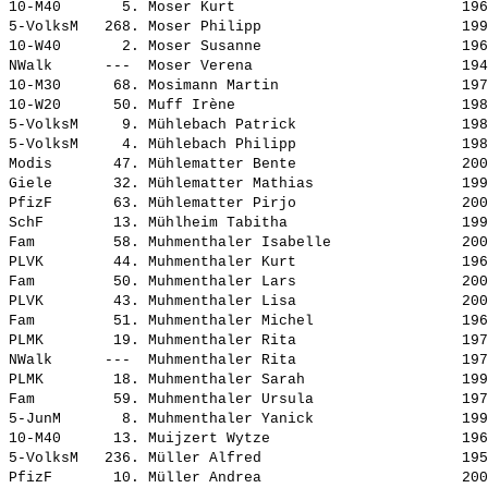
10-M40       5. 
Moser Kurt                         
 196
5-VolksM   268. 
Moser Philipp                      
 199
10-W40       2. 
Moser Susanne                      
 196
NWalk      ---  
Moser Verena                       
 194
10-M30      68. 
Mosimann Martin                    
 197
10-W20      50. 
Muff Irène                         
 198
5-VolksM     9. 
Mühlebach Patrick                  
 198
5-VolksM     4. 
Mühlebach Philipp                  
 198
Modis       47. 
Mühlematter Bente                  
 200
Giele       32. 
Mühlematter Mathias                
 199
PfizF       63. 
Mühlematter Pirjo                  
 200
SchF        13. 
Mühlheim Tabitha                   
 199
Fam         58. 
Muhmenthaler Isabelle              
 200
PLVK        44. 
Muhmenthaler Kurt                  
 196
Fam         50. 
Muhmenthaler Lars                  
 200
PLVK        43. 
Muhmenthaler Lisa                  
 200
Fam         51. 
Muhmenthaler Michel                
 196
PLMK        19. 
Muhmenthaler Rita                  
 197
NWalk      ---  
Muhmenthaler Rita                  
 197
PLMK        18. 
Muhmenthaler Sarah                 
 199
Fam         59. 
Muhmenthaler Ursula                
 197
5-JunM       8. 
Muhmenthaler Yanick                
 199
10-M40      13. 
Muijzert Wytze                     
 196
5-VolksM   236. 
Müller Alfred                      
 195
PfizF       10. 
Müller Andrea                      
 200