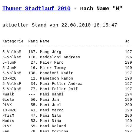
Thuner Stadtlauf 2010
 - nach Name "M"
5-VolksM   167. 
Maag Jörg                          
 197
5-VolksM   118. 
Maddaloni Andreas                  
 196
5-JunM      27. 
Maier Marc                         
 199
5-JunM      16. 
Maier Tommy                        
 199
5-VolksM   138. 
Mandioni Nadir                     
 197
10-M20      11. 
Manetsch Ramon                     
 198
5-VolksF    34. 
Mani-Feller Andrea                 
 197
5-VolksM    77. 
Mani-Feller Rolf                   
 197
NWalk      ---  
Mani Hanni                         
 194
Giele       56. 
Mani Jan                           
 199
PLVK        55. 
Mani Joel                          
 200
10-M20      41. 
Mani Marco                         
 198
PfizM       47. 
Mani Nils                          
 200
Modis       53. 
Mani Nina                          
 199
PLVK        55. 
Mani Roland                        
 197
Fam         78. 
Manz Corinna                       
 197