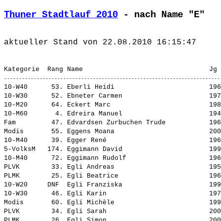
Thuner Stadtlauf 2010
 - nach Name "E"
10-W40      53. 
Eberli Heidi                       
 196
10-W30      52. 
Ebneter Carmen                     
 197
10-M20      64. 
Eckert Marc                        
 198
10-M60       4. 
Edreira Manuel                     
 194
Fam         47. 
Edvardsen Zurbuchen Trude          
 196
Modis       55. 
Eggens Moana                       
 200
10-M40      39. 
Egger René                         
 196
5-VolksM   174. 
Eggimann David                     
 199
10-M40      72. 
Eggimann Rudolf                    
 196
PLVK        33. 
Egli Andreas                       
 195
PLMK        25. 
Egli Beatrice                      
 196
10-W20     DNF  
Egli Franziska                     
 199
10-W30      46. 
Egli Karin                         
 197
Modis       60. 
Egli Michèle                       
 199
PLVK        34. 
Egli Sarah                         
 200
PLMK        26. 
Egli Simon                         
 200