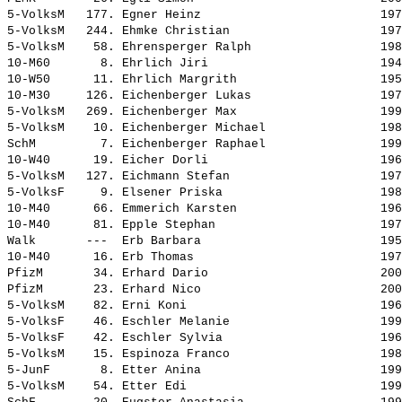
5-VolksM   177. 
Egner Heinz                        
 197
5-VolksM   244. 
Ehmke Christian                    
 197
5-VolksM    58. 
Ehrensperger Ralph                 
 198
10-M60       8. 
Ehrlich Jiri                       
 194
10-W50      11. 
Ehrlich Margrith                   
 195
10-M30     126. 
Eichenberger Lukas                 
 197
5-VolksM   269. 
Eichenberger Max                   
 199
5-VolksM    10. 
Eichenberger Michael               
 198
SchM         7. 
Eichenberger Raphael               
 199
10-W40      19. 
Eicher Dorli                       
 196
5-VolksM   127. 
Eichmann Stefan                    
 197
5-VolksF     9. 
Elsener Priska                     
 198
10-M40      66. 
Emmerich Karsten                   
 196
10-M40      81. 
Epple Stephan                      
 197
Walk       ---  
Erb Barbara                        
 195
10-M40      16. 
Erb Thomas                         
 197
PfizM       34. 
Erhard Dario                       
 200
PfizM       23. 
Erhard Nico                        
 200
5-VolksM    82. 
Erni Koni                          
 196
5-VolksF    46. 
Eschler Melanie                    
 199
5-VolksF    42. 
Eschler Sylvia                     
 196
5-VolksM    15. 
Espinoza Franco                    
 198
5-JunF       8. 
Etter Anina                        
 199
5-VolksM    54. 
Etter Edi                          
 199