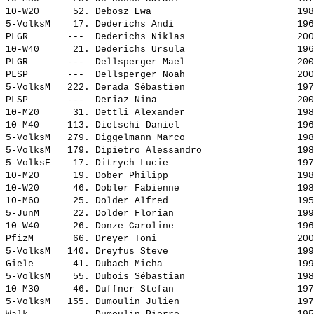
10-W20      52. 
Debosz Ewa                         
 198
5-VolksM    17. 
Dederichs Andi                     
 196
PLGR       ---  
Dederichs Niklas                   
 200
10-W40      21. 
Dederichs Ursula                   
 196
PLGR       ---  
Dellsperger Mael                   
 200
PLSP       ---  
Dellsperger Noah                   
 200
5-VolksM   222. 
Derada Sébastien                   
 197
PLSP       ---  
Deriaz Nina                        
 200
10-M20      31. 
Dettli Alexander                   
 198
10-M40     113. 
Dietschi Daniel                    
 196
5-VolksM   279. 
Diggelmann Marco                   
 198
5-VolksM   179. 
Dipietro Alessandro                
 198
5-VolksF    17. 
Ditrych Lucie                      
 197
10-M20      19. 
Dober Philipp                      
 198
10-W20      46. 
Dobler Fabienne                    
 198
10-M60      25. 
Dolder Alfred                      
 195
5-JunM      22. 
Dolder Florian                     
 199
10-W40      26. 
Donze Caroline                     
 196
PfizM       66. 
Dreyer Toni                        
 200
5-VolksM   140. 
Dreyfus Steve                      
 199
Giele       41. 
Dubach Micha                       
 199
5-VolksM    55. 
Dubois Sébastian                   
 198
10-M30      46. 
Duffner Stefan                     
 197
5-VolksM   155. 
Dumoulin Julien                    
 197