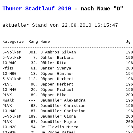
Thuner Stadtlauf 2010
 - nach Name "D"
5-VolksM   301. 
D'Ambros Silvan                    
 198
5-VolksF     7. 
Dähler Barbara                     
 196
10-W40      32. 
Dähler Rita                        
 196
PfizF       61. 
Dänzer Svenya                      
 200
10-M60      13. 
Däppen Günther                     
 194
5-VolksM   113. 
Däppen Herbert                     
 196
PLVK        90. 
Däppen Herbert                     
 196
10-M40      26. 
Däppen Michael                     
 196
PLVK        89. 
Däppen Mike                        
 200
NWalk      ---  
Daumüller Alexandra                
 196
PLVK        68. 
Daumüller Christian                
 196
10-M40      87. 
Daumüller Christian                
 196
5-VolksM   189. 
Daumüller Giona                    
 200
PLVK        67. 
Daumüller Majco                    
 200
10-M20      54. 
De Flaviis Mirco                   
 198
10-M30      25. 
De Roche Rafael                    
 197