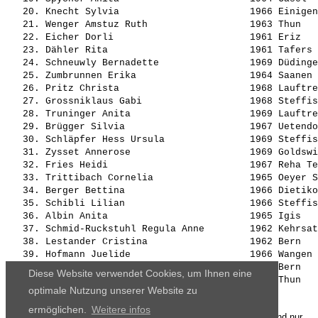
   20. 
Knecht Sylvia                      
 1966 Einigen
   21. 
Wenger Amstuz Ruth                 
 1963 Thun   
   22. 
Eicher Dorli                       
 1961 Eriz   
   23. 
Dähler Rita                        
 1961 Tafers 
   24. 
Schneuwly Bernadette               
 1969 Düdinge
   25. 
Zumbrunnen Erika                   
 1964 Saanen 
   26. 
Pritz Christa                      
 1968 Lauftre
   27. 
Grossniklaus Gabi                  
 1968 Steffis
   28. 
Truninger Anita                    
 1969 Lauftre
   29. 
Brügger Silvia                     
 1967 Uetendo
   30. 
Schläpfer Hess Ursula              
 1969 Steffis
   31. 
Zysset Annerose                    
 1969 Goldswi
   32. 
Fries Heidi                        
 1967 Reha Te
   33. 
Trittibach Cornelia                
 1965 Oeyer S
   34. 
Berger Bettina                     
 1966 Dietiko
   35. 
Schibli Lilian                     
 1966 Steffis
   36. 
Albin Anita                        
 1965 Igis   
   37. 
Schmid-Ruckstuhl Regula Anne       
 1962 Kehrsat
   38. 
Lestander Cristina                 
 1962 Bern   
   39. 
Hofmann Juelide                    
 1966 Wangen 
   40. 
Ruckstuhl Kathrin                  
 1964 Bern   
Diese Website verwendet Cookies, um Ihnen eine
  DNF  
Reust Ruth                         
optimale Nutzung unserer Website zu
ermöglichen.
Weitere infos
Die Ergebnisse, das Bildmaterial und das weitere Datenmaterial sind nur