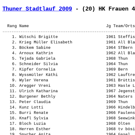
Thuner Stadtlauf 2009
 - (20) HK Frauen 4
    1. 
Witschi Brigitte                   
 1961 Steffis
    2. 
Krieg Müller Elisabeth             
 1961 All Bla
    3. 
Böckem Sabine                      
 1964 STBern 
    4. 
Arnoux Kathrin                     
 1962 All Bla
    5. 
Tejada Gabriela                    
 1968 Thun   
    6. 
Schneider Silvia                   
 1964 Thun   
    7. 
Kipfer Cornelia                    
 1969 Bern   
    8. 
Wyssmüller Käthi                   
 1962 Lauftre
    9. 
Wyler Verena                       
 1961 Brüttis
   10. 
Aregger Vreni                      
 1963 Hasle L
   11. 
Ulrich Katharina                   
 1967 Jegenst
   12. 
Burgener Bethly                    
 1964 Naters 
   13. 
Peter Claudia                      
 1969 Thun   
   14. 
Kunz Lotti                         
 1966 Hindelb
   15. 
Burri Renate                       
 1966 Faulens
   16. 
Knafl Sylvia                       
 1968 Seewink
   17. 
Bloch Luzia                        
 1968 Olten  
   18. 
Herren Esther                      
 1968 tv bösi
   19. 
Spycher Anita                      
 1964 Gasel  