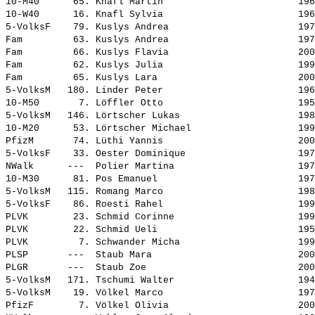
10-M40      65. 
Knafl Martin                       
 196
10-W40      16. 
Knafl Sylvia                       
 196
5-VolksF    79. 
Kuslys Andrea                      
 197
Fam         63. 
Kuslys Andrea                      
 197
Fam         66. 
Kuslys Flavia                      
 200
Fam         62. 
Kuslys Julia                       
 199
Fam         65. 
Kuslys Lara                        
 200
5-VolksM   180. 
Linder Peter                       
 196
10-M50       7. 
Löffler Otto                       
 195
5-VolksM   146. 
Lörtscher Lukas                    
 198
10-M20      53. 
Lörtscher Michael                  
 199
PfizM       74. 
Lüthi Yannis                       
 200
5-VolksF    33. 
Oester Dominique                   
 197
NWalk      ---  
Polier Martina                     
 197
10-M30      81. 
Pos Emanuel                        
 197
5-VolksM   115. 
Romang Marco                       
 198
5-VolksF    86. 
Roesti Rahel                       
 199
PLVK        23. 
Schmid Corinne                     
 199
PLVK        22. 
Schmid Ueli                        
 195
PLVK         7. 
Schwander Micha                    
 199
PLSP       ---  
Staub Mara                         
 200
PLGR       ---  
Staub Zoe                          
 200
5-VolksM   171. 
Tschumi Walter                     
 194
5-VolksM    19. 
Völkel Marco                       
 197
PfizF        7. 
Völkel Olivia                      
 200