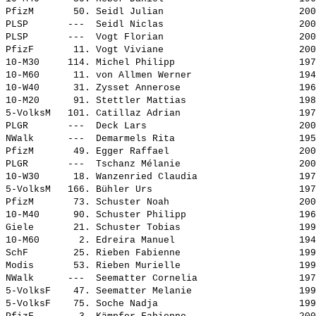
PfizM       50. 
Seidl Julian                       
 200
PLSP       ---  
Seidl Niclas                       
 200
PLSP       ---  
Vogt Florian                       
 200
PfizF       11. 
Vogt Viviane                       
 200
10-M30     114. 
Michel Philipp                     
 197
10-M60      11. 
von Allmen Werner                  
 194
10-W40      31. 
Zysset Annerose                    
 196
10-M20      91. 
Stettler Mattias                   
 198
5-VolksM   101. 
Catillaz Adrian                    
 197
PLGR       ---  
Deck Lars                          
 200
NWalk      ---  
Demarmels Rita                     
 195
PfizM       49. 
Egger Raffael                      
 200
PLGR       ---  
Tschanz Mélanie                    
 200
10-W30      18. 
Wanzenried Claudia                 
 197
5-VolksM   166. 
Bühler Urs                         
 197
PfizM       73. 
Schuster Noah                      
 200
10-M40      90. 
Schuster Philipp                   
 196
Giele       21. 
Schuster Tobias                    
 199
10-M60       2. 
Edreira Manuel                     
 194
SchF        25. 
Rieben Fabienne                    
 199
Modis       53. 
Rieben Murielle                    
 199
NWalk      ---  
Seematter Cornelia                 
 197
5-VolksF    47. 
Seematter Melanie                  
 199
5-VolksF    75. 
Soche Nadja                        
 199