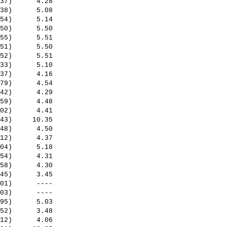
37)      4.28

38)      5.08

54)      5.14

50)      5.50

55)      5.51

51)      5.50

52)      5.51

33)      5.10

37)      4.16

79)      4.54

42)      4.29

59)      4.48

02)      4.41

43)     10.35

48)      4.50

12)      4.37

04)      5.18

54)      4.31

58)      4.30

45)      3.45

01)      ----

03)      ----

95)      5.03

52)      3.48

12)      4.06
