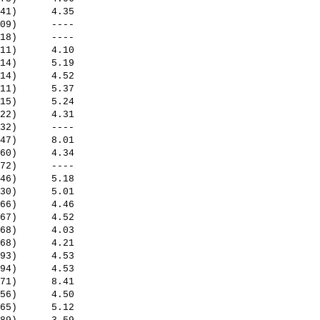
41)      4.35

09)      ----

18)      ----

11)      4.10

14)      5.19

14)      4.52

11)      5.37

15)      5.24

22)      4.31

32)      ----

47)      8.01

60)      4.34

72)      ----

46)      5.18

30)      5.01

66)      4.46

67)      4.52

68)      4.03

68)      4.21

93)      4.53

94)      4.53

71)      8.41

56)      4.50

65)      5.12
