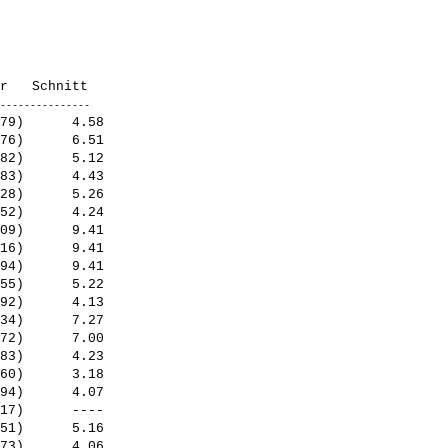
79)      4.58

76)      6.51

82)      5.12

83)      4.43

28)      5.26

52)      4.24

09)      9.41

16)      9.41

94)      9.41

55)      5.22

92)      4.13

34)      7.27

72)      7.00

83)      4.23

60)      3.18

94)      4.07

17)      ----

51)      5.16

73)      4.06
