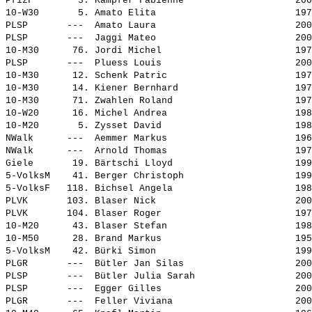
PfizF        3. 
Kämpfer Fabienne                   
 200
10-W30       5. 
Amato Elita                        
 197
PLSP       ---  
Amato Laura                        
 200
PLSP       ---  
Jaggi Mateo                        
 200
10-M30      76. 
Jordi Michel                       
 197
PLSP       ---  
Pluess Louis                       
 200
10-M30      12. 
Schenk Patric                      
 197
10-M30      14. 
Kiener Bernhard                    
 197
10-M30      71. 
Zwahlen Roland                     
 197
10-W20      16. 
Michel Andrea                      
 198
10-M20       5. 
Zysset David                       
 198
NWalk      ---  
Aemmer Markus                      
 196
NWalk      ---  
Arnold Thomas                      
 197
Giele       19. 
Bärtschi Lloyd                     
 199
5-VolksM    41. 
Berger Christoph                   
 199
5-VolksF   118. 
Bichsel Angela                     
 198
PLVK       103. 
Blaser Nick                        
 200
PLVK       104. 
Blaser Roger                       
 197
10-M20      43. 
Blaser Stefan                      
 198
10-M50      28. 
Brand Markus                       
 195
5-VolksM    42. 
Bürki Simon                        
 199
PLGR       ---  
Bütler Jan Silas                   
 200
PLSP       ---  
Bütler Julia Sarah                 
 200
PLSP       ---  
Egger Gilles                       
 200
PLGR       ---  
Feller Viviana                     
 200