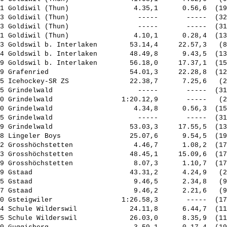
1 Goldiwil (Thun)                4.35,1      0.56,6  (19
3 Goldiwil (Thun)                 -----       -----  (32
3 Goldiwil (Thun)                 -----       -----  (31
1 Goldiwil (Thun)                4.10,1      0.28,4  (13
3 Goldswil b. Interlaken        53.14,4     22.57,3   (8
4 Goldswil b. Interlaken        48.49,8      9.43,5  (13
9 Goldswil b. Interlaken        56.18,0     17.37,1  (15
9 Grafenried                    54.01,3     22.28,8  (12
5 Icehockey-SR ZS               22.38,7      7.25,6   (2
5 Grindelwald                     -----       -----  (31
0 Grindelwald                 1:20.12,9       -----   (2
0 Grindelwald                    4.34,8      0.56,3  (15
5 Grindelwald                     -----       -----  (31
9 Grindelwald                   53.03,3     17.55,5  (13
8 Lingeler Boys                 25.07,6      9.54,5  (19
2 Grosshöchstetten               4.46,7      1.08,2  (17
3 Grosshöchstetten              48.45,1     15.09,6  (17
9 Grosshöchstetten               8.07,3      1.10,7  (17
9 Gstaad                        43.31,2      4.24,9   (2
5 Gstaad                         9.46,5      2.34,8   (9
7 Gstaad                         9.46,2      2.21,6   (9
0 Gsteigwiler                 1:26.58,3       -----  (17
4 Schule Wilderswil             24.11,8      6.44,7  (11
5 Schule Wilderswil             26.03,0      8.35,9  (11