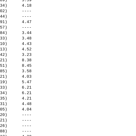
89)      3.59

34)      4.18

02)      ----

44)      ----

91)      4.47

57)      ----

84)      3.44

33)      3.48

10)      4.43

13)      4.52

42)      3.23

21)      8.38

51)      8.45

85)      3.58

21)      4.03

19)      5.47

33)      6.21

34)      6.21

35)      4.21

31)      4.48

05)      4.04

20)      ----

21)      ----

26)      ----

88)      ----
