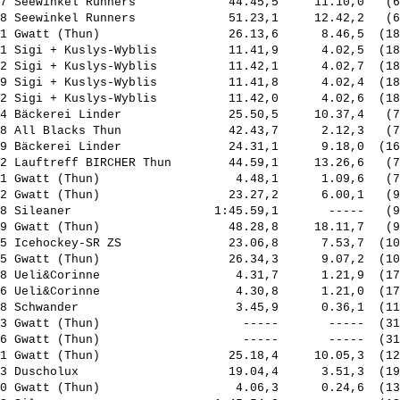
7 Seewinkel Runners             44.45,5     11.10,0   (6
8 Seewinkel Runners             51.23,1     12.42,2   (6
1 Gwatt (Thun)                  26.13,6      8.46,5  (18
1 Sigi + Kuslys-Wyblis          11.41,9      4.02,5  (18
2 Sigi + Kuslys-Wyblis          11.42,1      4.02,7  (18
9 Sigi + Kuslys-Wyblis          11.41,8      4.02,4  (18
2 Sigi + Kuslys-Wyblis          11.42,0      4.02,6  (18
4 Bäckerei Linder               25.50,5     10.37,4   (7
8 All Blacks Thun               42.43,7      2.12,3   (7
9 Bäckerei Linder               24.31,1      9.18,0  (16
2 Lauftreff BIRCHER Thun        44.59,1     13.26,6   (7
1 Gwatt (Thun)                   4.48,1      1.09,6   (7
2 Gwatt (Thun)                  23.27,2      6.00,1   (9
8 Sileaner                    1:45.59,1       -----   (9
9 Gwatt (Thun)                  48.28,8     18.11,7   (9
5 Icehockey-SR ZS               23.06,8      7.53,7  (10
5 Gwatt (Thun)                  26.34,3      9.07,2  (10
8 Ueli&Corinne                   4.31,7      1.21,9  (17
6 Ueli&Corinne                   4.30,8      1.21,0  (17
8 Schwander                      3.45,9      0.36,1  (11
3 Gwatt (Thun)                    -----       -----  (31
6 Gwatt (Thun)                    -----       -----  (31
1 Gwatt (Thun)                  25.18,4     10.05,3  (12
3 Duscholux                     19.04,4      3.51,3  (19
0 Gwatt (Thun)                   4.06,3      0.24,6  (13