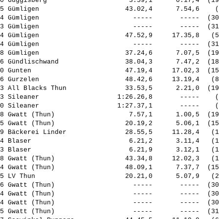
0 Guggisberg                     3.59,1      0.17,4  (19
5 Gümligen                      43.02,4      7.54,6    (
4 Gümligen                        -----       -----  (30
3 Gümligen                        -----       -----  (31
4 Gümligen                      47.52,9     17.35,8   (5
4 Gümligen                        -----       -----  (31
8 Gümligen                      37.24,6      7.07,5  (19
6 Gündlischwand                 38.04,3      7.47,2  (18
0 Gunten                        47.19,4     17.02,3  (15
6 Gurzelen                      48.42,6     13.19,4   (8
3 All Blacks Thun               33.53,5      2.21,0  (19
3 Sileaner                    1:26.26,8       -----    (
0 Sileaner                    1:27.37,1       -----    (
8 Gwatt (Thun)                   7.57,1      1.00,5  (19
5 Gwatt (Thun)                  20.19,2      5.06,1  (15
9 Bäckerei Linder               28.55,5     11.28,4   (1
4 Blaser                         6.21,2      3.11,4   (1
3 Blaser                         6.21,9      3.12,1   (1
8 Gwatt (Thun)                  43.34,8     12.02,3   (1
4 Gwatt (Thun)                  48.09,1      7.37,7  (15
5 LV Thun                       20.21,0      5.07,9   (2
6 Gwatt (Thun)                    -----       -----  (30
4 Gwatt (Thun)                    -----       -----  (30
4 Gwatt (Thun)                    -----       -----  (30
5 Gwatt (Thun)                    -----       -----  (31