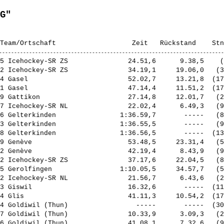
G"
5 Icehockey-SR ZS               24.51,6      9.38,5    (
2 Icehockey-SR ZS               34.19,1     19.06,0   (3
4 Gasel                         52.02,7     13.21,8  (17
1 Gasel                         47.14,4     11.51,2  (17
9 Gattikon                      27.14,8     12.01,7   (2
7 Icehockey-SR NL               22.02,4      6.49,3   (9
6 Gelterkinden                1:36.59,7       -----   (8
3 Gelterkinden                1:36.55,5       -----   (9
8 Gelterkinden                1:36.56,5       -----  (13
9 Genève                        53.48,5     23.31,4   (5
2 Genève                        42.19,4      8.43,9   (9
2 Icehockey-SR ZS               37.17,6     22.04,5   (8
5 Gerolfingen                 1:10.05,5     34.57,7   (5
2 Icehockey-SR NL               21.56,7      6.43,6   (2
3 Giswil                        16.32,6       -----  (11
4 Glis                          41.11,3     10.54,2  (17
4 Goldiwil (Thun)                 -----       -----  (30
7 Goldiwil (Thun)               10.33,9      3.09,3   (2
6 Goldiwil (Thun)               41.08,1      7.32,6   (9