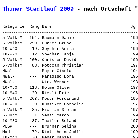
Thuner Stadtlauf 2009
 - nach Ortschaft "
5-VolksM   154. 
Baumann Daniel                     
 196
5-VolksM   259. 
Furrer Bruno                       
 196
10-W40      19. 
Spycher Anita                      
 196
10-W20      12. 
Spycher Tanja                      
 199
5-VolksM   200. 
Christen David                     
 196
5-VolksM    88. 
Potocan Christian                  
 197
NWalk      ---  
Meyer Gisela                       
 194
NWalk      ---  
Paradiso Dora                      
 195
NWalk      ---  
Wirz Werner                        
 193
10-M30     118. 
Holme Oliver                       
 197
10-M40      39. 
Rickli Eric                        
 196
5-VolksM   263. 
Moser Ferdinand                    
 195
10-W30      39. 
Hunziker Cornelia                  
 197
5-VolksM    85. 
Eichman Stefan                     
 197
5-JunM       1. 
Senti Marco                        
 199
10-M30      37. 
Theiler Roland                     
 197
PLSP       ---  
Brunner Selina                     
 200
Modis       72. 
Dietisheim Joëlle                  
 199
10-M40      30. 
Reber Daniel                       
 196