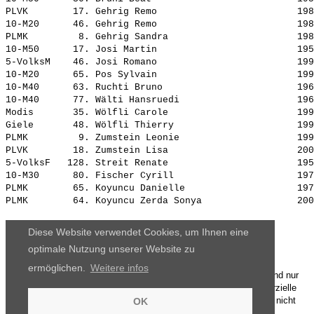
PLVK        17. 
Gehrig Remo                        
 198
10-M20      46. 
Gehrig Remo                        
 198
PLMK         8. 
Gehrig Sandra                      
 198
10-M50      17. 
Josi Martin                        
 195
5-VolksM    46. 
Josi Romano                        
 199
10-M20      65. 
Pos Sylvain                        
 199
10-M40      63. 
Ruchti Bruno                       
 196
10-M40      77. 
Wälti Hansruedi                    
 196
Modis       35. 
Wölfli Carole                      
 199
Giele       48. 
Wölfli Thierry                     
 199
PLMK         9. 
Zumstein Leonie                    
 199
PLVK        18. 
Zumstein Lisa                      
 200
5-VolksF   128. 
Streit Renate                      
 195
10-M30      80. 
Fischer Cyrill                     
 197
PLMK        65. 
Koyuncu Danielle                   
 197
PLMK        64. 
Koyuncu Zerda Sonya                
Diese Website verwendet Cookies, um Ihnen eine
optimale Nutzung unserer Website zu
ermöglichen.
Weitere infos
Die Ergebnisse, das Bildmaterial und das weitere Datenmaterial sind nur
für den persönlichen Gebrauch zur Verfügung gestellt. Die kommerzielle
Nutzung, Weitergabe ganz oder teilweise und / oder Nachdruck ist nicht
OK
gestattet.