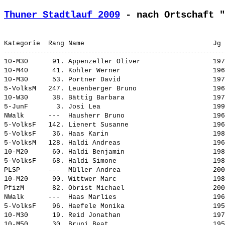
Thuner Stadtlauf 2009
 - nach Ortschaft "
10-M30      91. 
Appenzeller Oliver                 
 197
10-M40      41. 
Kohler Werner                      
 196
10-M30      53. 
Portner David                      
 197
5-VolksM   247. 
Leuenberger Bruno                  
 196
10-W30      38. 
Bättig Barbara                     
 197
5-JunF       3. 
Josi Lea                           
 199
NWalk      ---  
Hausherr Bruno                     
 196
5-VolksF   142. 
Lienert Susanne                    
 196
5-VolksF    36. 
Haas Karin                         
 198
5-VolksM   128. 
Haldi Andreas                      
 196
10-M20      60. 
Haldi Benjamin                     
 198
5-VolksF    68. 
Haldi Simone                       
 198
PLSP       ---  
Müller Andrea                      
 200
10-M20      90. 
Wittwer Marc                       
 198
PfizM       82. 
Obrist Michael                     
 200
NWalk      ---  
Haas Marlies                       
 196
5-VolksF    96. 
Haefele Monika                     
 195
10-M30      19. 
Reid Jonathan                      
 197
10-M50      30. 
Bruni Beat                         
 195