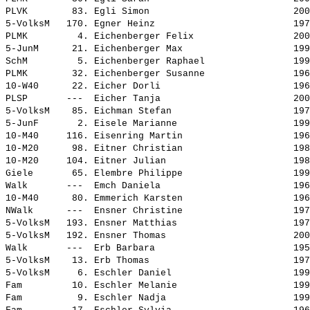
PLVK        83. 
Egli Simon                         
 200
5-VolksM   170. 
Egner Heinz                        
 197
PLMK         4. 
Eichenberger Felix                 
 200
5-JunM      21. 
Eichenberger Max                   
 199
SchM         5. 
Eichenberger Raphael               
 199
PLMK        32. 
Eichenberger Susanne               
 196
10-W40      22. 
Eicher Dorli                       
 196
PLSP       ---  
Eicher Tanja                       
 200
5-VolksM    85. 
Eichman Stefan                     
 197
5-JunF       2. 
Eisele Marianne                    
 199
10-M40     116. 
Eisenring Martin                   
 196
10-M20      98. 
Eitner Christian                   
 198
10-M20     104. 
Eitner Julian                      
 198
Giele       65. 
Elembre Philippe                   
 199
Walk       ---  
Emch Daniela                       
 196
10-M40      80. 
Emmerich Karsten                   
 196
NWalk      ---  
Ensner Christine                   
 197
5-VolksM   193. 
Ensner Matthias                    
 197
5-VolksM   192. 
Ensner Thomas                      
 200
Walk       ---  
Erb Barbara                        
 195
5-VolksM    13. 
Erb Thomas                         
 197
5-VolksM     6. 
Eschler Daniel                     
 199
Fam         10. 
Eschler Melanie                    
 199
Fam          9. 
Eschler Nadja                      
 199