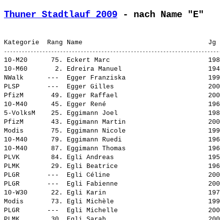
Thuner Stadtlauf 2009
 - nach Name "E"
10-M20      75. 
Eckert Marc                        
 198
10-M60       2. 
Edreira Manuel                     
 194
NWalk      ---  
Egger Franziska                    
 199
PLSP       ---  
Egger Gilles                       
 200
PfizM       49. 
Egger Raffael                      
 200
10-M40      45. 
Egger René                         
 196
5-VolksM    25. 
Eggimann Joel                      
 198
PfizM       43. 
Eggimann Martin                    
 200
Modis       75. 
Eggimann Nicole                    
 199
10-M40      79. 
Eggimann Ruedi                     
 196
10-M40      87. 
Eggimann Thomas                    
 196
PLVK        84. 
Egli Andreas                       
 195
PLMK        29. 
Egli Beatrice                      
 196
PLGR       ---  
Egli Céline                        
 200
PLGR       ---  
Egli Fabienne                      
 200
10-W30      22. 
Egli Karin                         
 197
Modis       73. 
Egli Michèle                       
 199
PLGR       ---  
Egli Michelle                      
 200
PLMK        30. 
Egli Sarah                         
 200