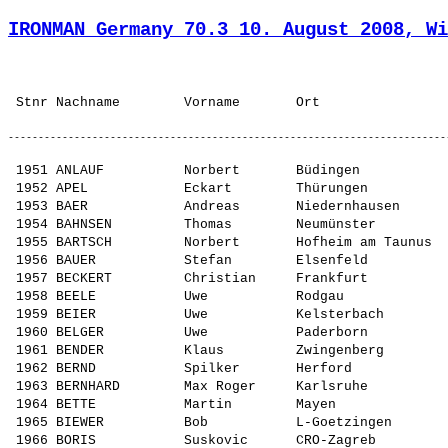
IRONMAN Germany 70.3 10. August 2008, Wi
 1951 ANLAUF          Norbert       Büdingen             Tv-Windecken              GER  L      yes         09:00     1 M45          
 1952 APEL            Eckart        Thürungen            Olympia Berga             GER  L      yes         09:00     1 M45          
 1953 BAER            Andreas       Niedernhausen        SV Niederseelbach         GER  M      yes         09:00     1 M45          
 1954 BAHNSEN         Thomas        Neumünster           ./.                       GER  L      yes         09:00     1 M45          
 1955 BARTSCH         Norbert       Hofheim am Taunus    Roter Stern Hofheim       GER  L      yes         09:00     1 M45          
 1956 BAUER           Stefan        Elsenfeld            TV Elsenfeld              GER  M      yes         09:00     1 M45          
 1957 BECKERT         Christian     Frankfurt            Frankfurt                 GER  L      yes         09:00     1 M45          
 1958 BEELE           Uwe           Rodgau               EOSC Offenbach            GER  XL     ---         09:00     1 M45          
 1959 BEIER           Uwe           Kelsterbach          Kelsterbach               GER  L      yes         09:00     2 M45          
 1960 BELGER          Uwe           Paderborn            Tri Club paderborn        GER  M      ---         09:00     1 M45          
 1961 BENDER          Klaus         Zwingenberg          StartNet Team DSW Darmsta GER  S      yes         09:00     1 M45          
 1962 BERND           Spilker       Herford              H. wie H. Triathlon Team  GER  L      yes         09:00     1 M45          
 1963 BERNHARD        Max Roger     Karlsruhe            SSC Karlsruhe             GER  XL     yes         09:00     1 M45          
 1964 BETTE           Martin        Mayen                LA TUS Mayen              GER  M      yes         09:00     1 M45          
 1965 BIEWER          Bob           L-Goetzingen         Trispeed Mamer            LUX  L      ---         09:00     1 M45          
 1966 BORIS           Suskovic      CRO-Zagreb           TK SWIBIR                 CRO  M      yes         09:00     2 M45          
 1967 BOTT            Peter         Ginsheim-Gustavsburg WRAG Tria Team            GER  L      ---         09:00     1 M45          
 1968 BRAM            Uwe           Dorndorf             triaEquipe Elz            GER  L      ---         09:00     1 M45          
 1969 BRAUNE          Christian     Wetzlar              TV Braunfels              GER  L      yes         09:00     1 M45          
 1970 BREIING         Volker        Bochum               PV Triathlon Witten       GER  M      yes         09:00     1 M45          
 1971 BREINING        Michael       Lahntal              USC Marburg               GER  M      yes         09:00     1 M45          
 1972 RICHARDSON      Brendan       Seeheim-Jugenheim    Space Debris              GBR  L      ---         09:00     1 M45          
 1973 BROMILEY        Bill          USA-Agoura Hills CA  USA-Agoura Hills CA       USA  M      yes         09:00     2 M45          
 1974 BRUCHHÄUSER     Joachim       Alzenau              3athlon.org               GER  L      yes         09:00     1 M45          
 1975 BRUECK          Martin        Weilrod              TuS Weilnau               GER  M      yes         09:00     1 M45          
 1976 BUHRDORF        Michael       Taunusstein          Team Didgeridoo           GER  XL     ---         09:00     1 M45          
 1977 BURST           Udo           Weisenheim am Sand   TSG Maxdorf               GER  L      yes         09:00     1 M45          
 1978 BÜSCH           Heinz         Moers                Moers                     GER  XL     yes         09:00     1 M45          
 1979 BUSER           Thomas        CH-Nuglar            TV Nuglar                 SUI  S      ---         09:00     1 M45          
 1980 CARLIN          Bob           USA-California CA    Team Sheeper              USA  M      yes         09:00     1 M45          
 1981 CARO            Thomas        Hanau                Vita Nova Seligenstadt    GER  S      yes         09:00     1 M45          
 1982 CASPER          Stefan        Bad Nau