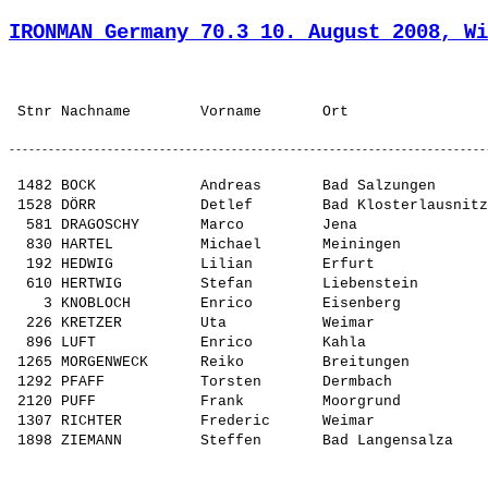
IRONMAN Germany 70.3 10. August 2008, Wi
 1482 BOCK            Andreas       Bad Salzungen      
 1528 DÖRR            Detlef        Bad Klosterlausnitz
  581 DRAGOSCHY       Marco         Jena               
  830 HARTEL          Michael       Meiningen          
  192 HEDWIG          Lilian        Erfurt             
  610 HERTWIG         Stefan        Liebenstein        
    3 KNOBLOCH        Enrico        Eisenberg          
  226 KRETZER         Uta           Weimar             
  896 LUFT            Enrico        Kahla              
 1265 MORGENWECK      Reiko         Breitungen         
 1292 PFAFF           Torsten       Dermbach           
 2120 PUFF            Frank         Moorgrund          
 1307 RICHTER         Frederic      Weimar             