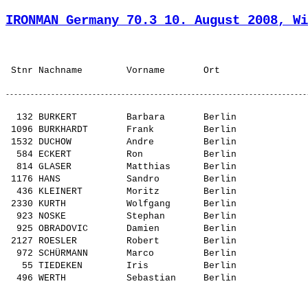
IRONMAN Germany 70.3 10. August 2008, Wi
  132 BURKERT         Barbara       Berlin             
 1096 BURKHARDT       Frank         Berlin             
 1532 DUCHOW          Andre         Berlin             
  584 ECKERT          Ron           Berlin             
  814 GLASER          Matthias      Berlin             
 1176 HANS            Sandro        Berlin             
  436 KLEINERT        Moritz        Berlin             
 2330 KURTH           Wolfgang      Berlin             
  923 NOSKE           Stephan       Berlin             
  925 OBRADOVIC       Damien        Berlin             
 2127 ROESLER         Robert        Berlin             
  972 SCHÜRMANN       Marco         Berlin             
   55 TIEDEKEN        Iris          Berlin             