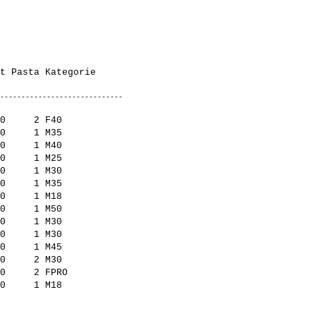
0     2 F40          

0     1 M35          

0     1 M40          

0     1 M25          

0     1 M30          

0     1 M35          

0     1 M18          

0     1 M50          

0     1 M30          

0     1 M30          

0     1 M45          

0     2 M30          

0     2 FPRO         
