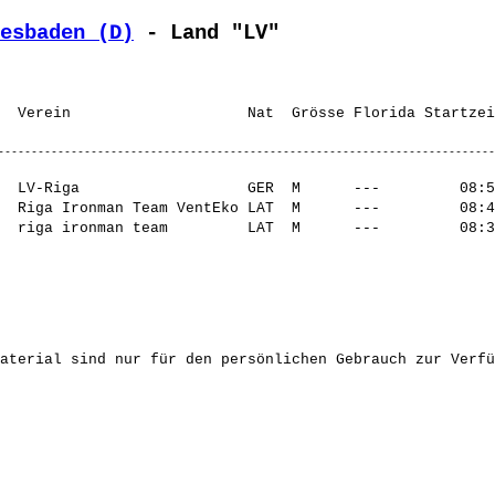
esbaden (D)
 - Land "LV"
  LV-Riga                   GER  M      ---         08:5
  Riga Ironman Team VentEko LAT  M      ---         08:4
aterial sind nur für den persönlichen Gebrauch zur Verfü