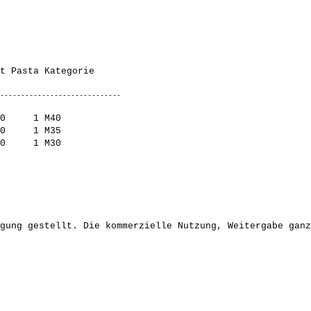
0     1 M40          

0     1 M35          

gung gestellt. Die kommerzielle Nutzung, Weitergabe ganz