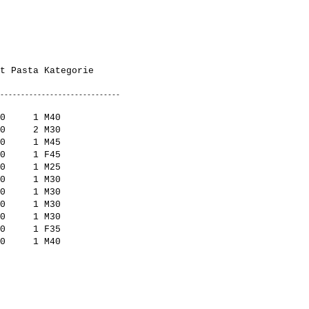
0     1 M40          

0     2 M30          

0     1 M45          

0     1 F45          

0     1 M25          

0     1 M30          

0     1 M30          

0     1 M30          

0     1 M30          

0     1 F35          
