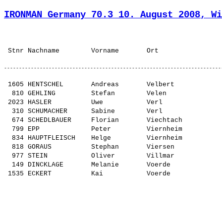
IRONMAN Germany 70.3 10. August 2008, Wi
 1605 HENTSCHEL       Andreas       Velbert            
  810 GEHLING         Stefan        Velen              
 2023 HASLER          Uwe           Verl               
  310 SCHUMACHER      Sabine        Verl               
  674 SCHEDLBAUER     Florian       Viechtach          
  799 EPP             Peter         Viernheim          
  834 HAUPTFLEISCH    Helge         Viernheim          
  818 GORAUS          Stephan       Viersen            
  977 STEIN           Oliver        Villmar            
  149 DINCKLAGE       Melanie       Voerde             