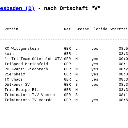
esbaden (D)
 - nach Ortschaft "V"
  RC Wittgenstein           GER  L      yes         08:5
  kein                      GER  L      ---         08:3
  1. Tri Team Gütersloh GTV GER  M      yes         09:0
  TriSpeed Marienfeld       GER  L      yes         08:1
  RC Avanti Viechtach       GER  M      yes         08:2
  Viernheim                 GER  M      yes         08:3
  TC Chaos                  GER  L      yes         08:3
  Dülkener SV               GER  S      yes         08:3
  Tria-Equipe-Elz           GER  M      ---         08:3
  Triminators T.V.Voerde    GER  S      ---         08:1