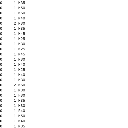
0     1 M35          

0     1 M50          

0     1 M50          

0     1 M40          

0     2 M30          

0     1 M35          

0     1 M45          

0     1 M25          

0     1 M30          

0     1 M25          

0     1 M45          

0     1 M30          

0     1 M40          

0     1 M25          

0     1 M40          

0     1 M30          

0     2 M50          

0     1 M30          

0     1 F30          

0     1 M35          

0     1 M30          

0     1 F40          

0     1 M50          

0     1 M40          

0     1 M35          
