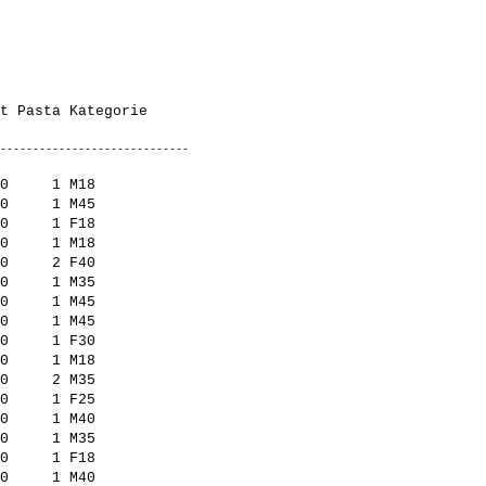
0     1 M18          

0     1 M45          

0     1 F18          

0     1 M18          

0     2 F40          

0     1 M35          

0     1 M45          

0     1 M45          

0     1 F30          

0     1 M18          

0     2 M35          

0     1 F25          

0     1 M40          

0     1 M35          

0     1 F18          

0     1 M40          
