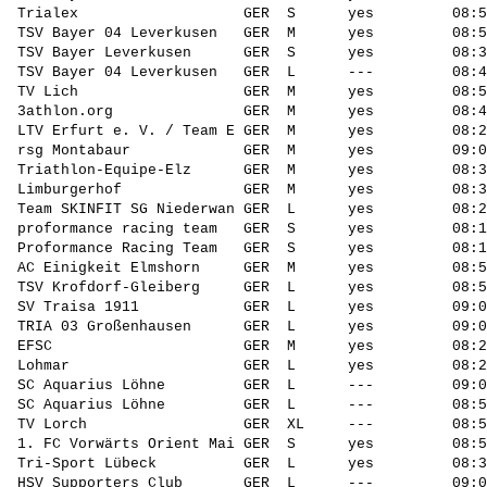
  Trialex                   GER  S      yes         08:5
  TSV Bayer 04 Leverkusen   GER  M      yes         08:5
  TSV Bayer Leverkusen      GER  S      yes         08:3
  TSV Bayer 04 Leverkusen   GER  L      ---         08:4
  TV Lich                   GER  M      yes         08:5
  3athlon.org               GER  M      yes         08:4
  LTV Erfurt e. V. / Team E GER  M      yes         08:2
  rsg Montabaur             GER  M      yes         09:0
  Triathlon-Equipe-Elz      GER  M      yes         08:3
  Limburgerhof              GER  M      yes         08:3
  Team SKINFIT SG Niederwan GER  L      yes         08:2
  proformance racing team   GER  S      yes         08:1
  Proformance Racing Team   GER  S      yes         08:1
  AC Einigkeit Elmshorn     GER  M      yes         08:5
  TSV Krofdorf-Gleiberg     GER  L      yes         08:5
  SV Traisa 1911            GER  L      yes         09:0
  TRIA 03 Großenhausen      GER  L      yes         09:0
  EFSC                      GER  M      yes         08:2
  Lohmar                    GER  L      yes         08:2
  SC Aquarius Löhne         GER  L      ---         09:0
  SC Aquarius Löhne         GER  L      ---         08:5
  TV Lorch                  GER  XL     ---         08:5
  1. FC Vorwärts Orient Mai GER  S      yes         08:5
  Tri-Sport Lübeck          GER  L      yes         08:3
  HSV Supporters Club       GER  L      ---         09:0