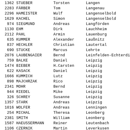
 1362 STUEBER         Torsten       Langen             
 2283 FÄRBER          Tom           Langenau           
 2296 HAMEISTER       Wulf          Langenselbold      
 1629 KACHEL          Simon         Langenselbold      
  974 SIEGMUND        Andreas       Langförden         
 1130 EHM             Dirk          Lauchheim          
 2112 PAHL            Armin         Lauenburg          
  635 KUMMER          Alexander     Laußnitz           
  837 HECHLER         Christian     Lautertal          
  690 STUCKE          Marcus        Lehrte             
 2076 LAUBENGAIER     Bernd         Leinfelden-Echterdi
  759 BALKE           Daniel        Leipzig            
 1474 BIEBER          H.Carsten     Leipzig            
  622 KASACK          Daniel        Leipzig            
 1666 KUMMICH         Lutz          Leipzig            
  898 MAJCHRZAK       Rico          Leipzig            
 2341 MOHR            Bernd         Leipzig            
  944 RIEDEL          Mike          Leipzig            
  326 SCHREY          Susanne       Leipzig            
 1357 STARK           Andreas       Leipzig            
 1016 WOLFER          Andreas       Lenningen          
  254 MICHAL          Theresa       Leonberg           
 2381 SMITH           William       Leonberg           
 1587 HAEUSSERMANN    Reiner        Leutenbach         
 1106 CZERNIK         Martin        Leverkusen         