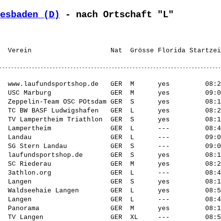
esbaden (D)
 - nach Ortschaft "L"
  www.laufundsportshop.de   GER  M      yes         08:2
  USC Marburg               GER  M      yes         09:0
  Zeppelin-Team OSC POtsdam GER  S      yes         08:1
  TC BW BASF Ludwigshafen   GER  L      yes         08:2
  TV Lampertheim Triathlon  GER  S      yes         08:1
  Lampertheim               GER  L      ---         08:4
  Landau                    GER  L      ---         09:0
  SG Stern Landau           GER  S      ---         09:0
  laufundsportshop.de       GER  S      yes         08:1
  SC Riederau               GER  M      yes         08:2
  3athlon.org               GER  L      ---         08:4
  Langen                    GER  S      yes         08:1
  Waldseehaie Langen        GER  L      yes         08:5
  Langen                    GER  L      ---         08:4
  Panorama                  GER  M      yes         08:1
  TV Langen                 GER  XL     ---         08:5