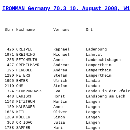
IRONMAN Germany 70.3 10. August 2008, Wi
  426 GREIPEL         Raphael       Ladenburg          
 1971 BREINING        Michael       Lahntal            
  285 REICHMUTH       Anne          Lambrechtshagen    
  427 GREMELMAYR      Andreas       Lampertheim        
  195 HERBOLD         Andrea        Lampertheim        
 1290 PETERS          Stefan        Lampertheim        
 1995 EHMER           Ulrich        Landau             
 2110 OHM             Stefan        Landau             
  324 STOMPOROWSKI    Eva           Landau in der Pfalz
  448 LARISCH         Horst         Landsberg am Lech  
 1143 FITZTHUM        Martin        Langen             
  189 HALBAUER        Anne          Langen             
 1636 KEIL            Oliver        Langen             
 1269 MÜLLER          Simon         Langen             
  363 ORTIGAO         Julia         Langen             
 1788 SAPPER          Hari          Langen             