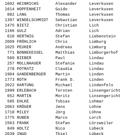
 1602 HEINRICHS       Alexander     Leverkusen         
 1614 HOPFENHEIT      Guido         Leverkusen         
  882 LANG            Thomas        Leverkusen         
 1397 WINDELSCHMIDT   Sebastian     Leverkusen         
 1475 BIETZ           Christian     Lich               
 1166 GULZ            Adrian        Lich               
  610 HERTWIG         Stefan        Liebenstein        
 2009 FRÖHLICH        Chris         Limburg            
 1025 PEUKER          Andreas       Limburg            
  771 BONNEKESSEL     Matthias      Limburgerhof       
  560 BIEBER          Paul          Lindau             
  257 MOLLNHAUER      Stefanie      Lindau             
  278 POTRATZ         Claudia       Lindau             
 1904 GANDENBERGER    Martin        Linden             
 1773 ROTH            Frank D.      Linden             
 2022 HARTUNG         Michael       Lindenfels         
 1999 ERLEBACH        Torsten       Linsengericht      
  652 MARTIN          Moritz        Linsengericht      
  585 EHLKE           Tobias        Lohmar             
 2063 KRÖGER          Jens          Löhne              
 1718 MILEY           Jörg          Löhne              
 1775 RUBEN           Marco         Lorch              
 1563 FRANK           Stefan        Lörzweiler         
  849 HOLTZ           Nico          Lübeck             
 2039 INGO            Thiel         Lübeck             