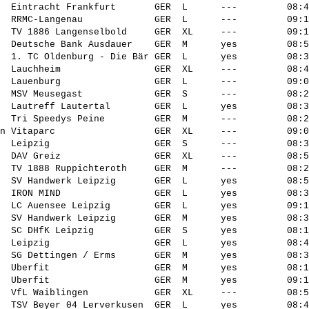
  Eintracht Frankfurt       GER  L      ---         08:4
  RRMC-Langenau             GER  L      ---         09:1
  TV 1886 Langenselbold     GER  XL     ---         09:1
  Deutsche Bank Ausdauer    GER  M      yes         08:5
  1. TC Oldenburg - Die Bär GER  L      yes         08:3
  Lauchheim                 GER  XL     ---         08:4
  Lauenburg                 GER  L      ---         09:0
  MSV Meusegast             GER  S      ---         08:2
  Lautreff Lautertal        GER  L      yes         08:3
  Tri Speedys Peine         GER  M      ---         08:2
n Vitaparc                  GER  XL     ---         09:0
  Leipzig                   GER  S      ---         08:3
  DAV Greiz                 GER  XL     ---         08:5
  TV 1888 Ruppichteroth     GER  M      ---         08:2
  SV Handwerk Leipzig       GER  L      yes         08:5
  IRON MIND                 GER  L      yes         08:3
  LC Auensee Leipzig        GER  L      yes         09:1
  SV Handwerk Leipzig       GER  M      yes         08:3
  SC DHfK Leipzig           GER  S      yes         08:1
  Leipzig                   GER  L      yes         08:4
  SG Dettingen / Erms       GER  M      yes         08:3
  Uberfit                   GER  M      yes         08:1
  Uberfit                   GER  M      yes         09:1
  VfL Waiblingen            GER  XL     ---         08:5
  TSV Beyer 04 Lerverkusen  GER  L      yes         08:4