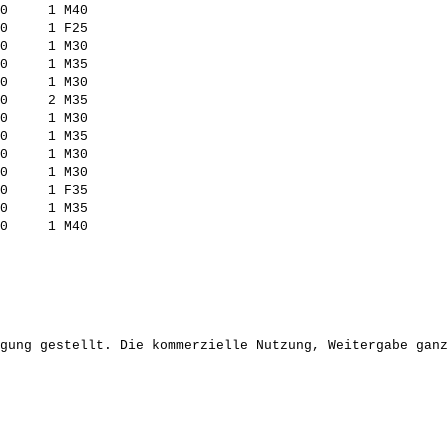
0     1 M40          

0     1 F25          

0     1 M30          

0     1 M35          

0     1 M30          

0     2 M35          

0     1 M30          

0     1 M35          

0     1 M30          

0     1 M30          

0     1 F35          

0     1 M35          

gung gestellt. Die kommerzielle Nutzung, Weitergabe ganz