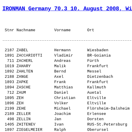
IRONMAN Germany 70.3 10. August 2008, Wi
 2187 ZABEL           Hermann       Wiesbaden          
 1891 ZACCARIOTTI     Vladimir      BR-Goiania         
  711 ZACHERL         Andreas       Fürth              
 1019 ZAHARY          Malik         Frankfurt          
 1892 ZAHLTEN         Bernd         Messel             
 2188 ZANGE           Axel          Dietzenbach        
 1893 ZAPKE           Frank         Frankfurt          
 1894 ZASCHE          Matthias      Kallmuth           
  712 ZAUM            Daniel        Auetal             
 1895 ZEH             Christian     Eltville           
 1896 ZEH             Volker        Eltville           
 2199 ZEHE            Michael       Flörsheim-Dalsheim 
 2189 ZELLER          Joachim       Erlensee           
  498 ZELLIN          Jan           Dorsten            
 1405 ZHITENEV        Ivan          RUS-St.Petersburg  
 1897 ZIEGELMEIER     Ralph         Oberursel          