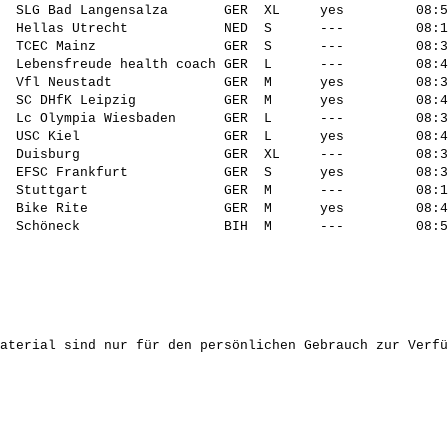
  SLG Bad Langensalza       GER  XL     yes         08:5
  Hellas Utrecht            NED  S      ---         08:1
  TCEC Mainz                GER  S      ---         08:3
  Lebensfreude health coach GER  L      ---         08:4
  Vfl Neustadt              GER  M      yes         08:3
  SC DHfK Leipzig           GER  M      yes         08:4
  Lc Olympia Wiesbaden      GER  L      ---         08:3
  USC Kiel                  GER  L      yes         08:4
  Duisburg                  GER  XL     ---         08:3
  EFSC Frankfurt            GER  S      yes         08:3
  Stuttgart                 GER  M      ---         08:1
  Bike Rite                 GER  M      yes         08:4
aterial sind nur für den persönlichen Gebrauch zur Verfü