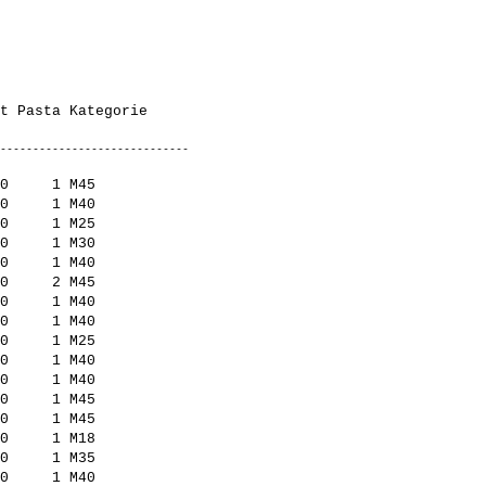
0     1 M45          

0     1 M40          

0     1 M25          

0     1 M30          

0     1 M40          

0     2 M45          

0     1 M40          

0     1 M40          

0     1 M25          

0     1 M40          

0     1 M40          

0     1 M45          

0     1 M45          

0     1 M18          

0     1 M35          

0     1 M40          
