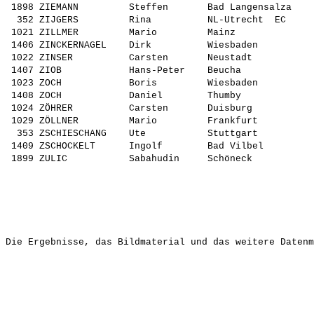
 1898 ZIEMANN         Steffen       Bad Langensalza    
  352 ZIJGERS         Rina          NL-Utrecht  EC     
 1021 ZILLMER         Mario         Mainz              
 1406 ZINCKERNAGEL    Dirk          Wiesbaden          
 1022 ZINSER          Carsten       Neustadt           
 1407 ZIOB            Hans-Peter    Beucha             
 1023 ZOCH            Boris         Wiesbaden          
 1408 ZOCH            Daniel        Thumby             
 1024 ZÖHRER          Carsten       Duisburg           
 1029 ZÖLLNER         Mario         Frankfurt          
  353 ZSCHIESCHANG    Ute           Stuttgart          
 1409 ZSCHOCKELT      Ingolf        Bad Vilbel         
Die Ergebnisse, das Bildmaterial und das weitere Datenm