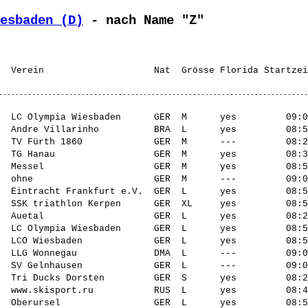
esbaden (D)
 - nach Name "Z"
  LC Olympia Wiesbaden      GER  M      yes         09:0
  Andre Villarinho          BRA  L      yes         08:5
  TV Fürth 1860             GER  M      ---         08:2
  TG Hanau                  GER  M      yes         08:3
  Messel                    GER  M      yes         08:5
  ohne                      GER  M      ---         09:0
  Eintracht Frankfurt e.V.  GER  L      yes         08:5
  SSK triathlon Kerpen      GER  XL     yes         08:5
  Auetal                    GER  L      yes         08:2
  LC Olympia Wiesbaden      GER  L      yes         08:5
  LCO Wiesbaden             GER  L      yes         08:5
  LLG Wonnegau              DMA  L      ---         09:0
  SV Gelnhausen             GER  L      ---         09:0
  Tri Ducks Dorsten         GER  S      yes         08:2
  www.skisport.ru           RUS  L      yes         08:4
  Oberursel                 GER  L      yes         08:5