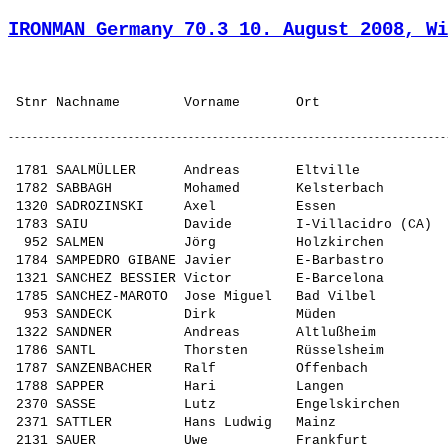
IRONMAN Germany 70.3 10. August 2008, Wi
 1781 SAALMÜLLER      Andreas       Eltville             DAV Rüsselsheim           GER  L      ---         08:50     1 M40          
 1782 SABBAGH         Mohamed       Kelsterbach          TuS Kelsterbach           GER  L      yes         08:50     2 M40          
 1320 SADROZINSKI     Axel          Essen                RWE Starlight Team Essen  GER  M      ---         08:40     1 M35          
 1783 SAIU            Davide        I-Villacidro (CA)    Villacidro Triathlon      ITA  M      ---         08:50     1 M40          
  952 SALMEN          Jörg          Holzkirchen          Holzkirchen               GER  L      ---         08:30     1 M30          
 1784 SAMPEDRO GIBANE Javier        E-Barbastro          Triathlon Barbastro       ESP  L      ---         08:50     1 M40          
 1321 SANCHEZ BESSIER Victor        E-Barcelona          E-Barcelona               ESP  XL     yes         08:40     2 M35          
 1785 SANCHEZ-MAROTO  Jose Miguel   Bad Vilbel           Spiridon Frankfurt        ESP  M      yes         08:50     1 M40          
  953 SANDECK         Dirk          Müden                VfB Fallersleben          GER  L      ---         08:30     2 M30          
 1322 SANDNER         Andreas       Altlußheim           Altlußheim                GER  M      ---         08:40     1 M35          
 1786 SANTL           Thorsten      Rüsselsheim          TG Tria Rüsselsheim       GER  M      yes         08:50     1 M40          
 1787 SANZENBACHER    Ralf          Offenbach            Spiridon Frankfurt        GER  M      yes         08:50     1 M40          
 1788 SAPPER          Hari          Langen               TV Langen                 GER  XL     ---         08:50     1 M40          
 2370 SASSE           Lutz          Engelskirchen        SV Bergisch Gladbach      GER  M      yes         09:10     1 M50          
 2371 SATTLER         Hans Ludwig   Mainz                TCEC Mainz                GER  L      yes         09:10     1 M55          
 2131 SAUER           Uwe           Frankfurt            Anlauf 2001               GER  M      ---         09:00     1 M45          
  954 SAUNDERS        Sam           Düsseldorf           Düsseldorf                CAN  S      yes         08:10     1 F30          
 1124 SAVIN           Dragos        Kriftel              Kriftel                   GER  M      ---         08:40     1 M35          
 1789 SAWITZKI        Thomas        Heidelberg           LAV Ziegelhausen          GER  M      ---         08:50     1 M40          
 2372 SCHACKE         Bernhard      Eppstein             TSG Eppstein              GER  M      ---         09:10     1 M70          
  955 SCHÄFER-JASINSK Julian        Frankfurt            Frankfurt                 GER  XL     yes         08:30     2 M30          
 1324 SCHÄFER         Johannes      Mainz                Mainz                     GER  S      ---         08:40     1 M35          
 1323 SCHAEFER        Markus        Wiesbaden            physical sports           GER  M      yes         08:40     1 M35          
 1325 SCHAFFER        Marcus        München              Team Best Advice          GER  L      yes         08:40     1 M35          
  297 SCHAFHIRT       Steffi        Münzenberg           Münzenberg                GER  L      ---         08:10     1 F25          
 2132 SCHANZE         Hubertus      Hainburg             Hainburg                  GER  L      ---         09:00     1 M45          
  956 SCHAPER         Philipp       Frankfurt am Main    Frankfurt am Main         GER  XL     ---         08:30     1 M30          
 1790 SCHARNBERGER    Jürgen        Bad Vilbel           Bad Vilbel                GER  L      yes         08:50     1 M40          
  475 SCHATZ          Bastian       Hof                  GEALAN Tri Team IfL Hof   GER  M      yes         08:20     1 M18          
 1326 SCHAUBMAIR      Thomas        A-Altenfelden        Tri Team Hallein          AUT  M      yes         08:40     1 M35          
 1791 SCHAUBRUCH      Volker        Mainz                TCEC/ ZDF Sportgruppe     GER  S      ---         08:50     1 M40          
 1792 SCHAUER         Steffen-Lars  Wellend