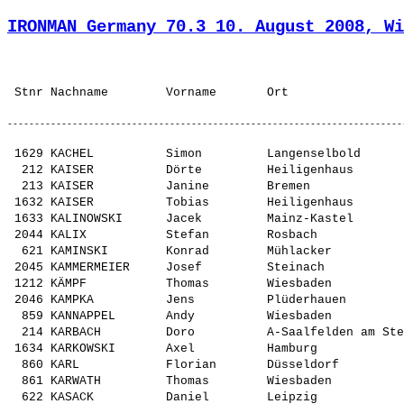
IRONMAN Germany 70.3 10. August 2008, Wi
 1629 KACHEL          Simon         Langenselbold        Deutsche Bank Ausdauer    GER  M      yes         08:50     1 M40          
  212 KAISER          Dörte         Heiligenhaus         Tus Breitscheid           GER  S      ---         08:10     1 F35          
  213 KAISER          Janine        Bremen               VSK Osterhol-Scharmbeck   GER  S      yes         08:10     1 F25          
 1632 KAISER          Tobias        Heiligenhaus         Heiligenhaus              GER  L      ---         08:50     1 M35          
 1633 KALINOWSKI      Jacek         Mainz-Kastel         Mainz-Kastel              GER  M      ---         08:50     1 M40          
 2044 KALIX           Stefan        Rosbach              Ro@dheimer                GER  L      ---         09:00     1 M45          
  621 KAMINSKI        Konrad        Mühlacker            Mühlacker                 GER  L      yes         08:20     1 M25          
 2045 KAMMERMEIER     Josef         Steinach             ASV Steinach              GER  L      ---         09:00     1 M45          
 1212 KÄMPF           Thomas        Wiesbaden            RG-WI                     GER  M      yes         08:40     1 M35          
 2046 KAMPKA          Jens          Plüderhauen          Plüderhauen               GER  S      ---         09:00     1 M45          
  859 KANNAPPEL       Andy          Wiesbaden            Weizen- und Radsportfreun GER  L      yes         08:30     1 M30          
  214 KARBACH         Doro          A-Saalfelden am Stei 3 Team Saalfelden         GER  S      yes         08:10     1 F35          
 1634 KARKOWSKI       Axel          Hamburg              Hamburg                   GER  L      ---         08:50     1 M40          
  860 KARL            Florian       Düsseldorf           Sisu Berlin               GER  L      yes         08:30     2 M30          
  861 KARWATH         Thomas        Wiesbaden            LC Olympia Wiesbaden      GER  M      ---         08:30     1 M30          
  622 KASACK          Daniel        Leipzig              TV 1888 Ruppichteroth     GER  M      ---         08:20     1 M25          
 1630 KAESDORF        Bernhard      Taunusstein          sg orlen                  GER  M      yes         08:50     1 M40          
 1631 KAESSENS        Gert          Hamburg              KAIFU TRI TEAM e.V.       GER  XL     yes         08:50     1 M40          
  862 KAUER           Sascha        Kirchberg            VfR Simmern               GER  M      yes         08:30     1 M30          
 2047 KAUFMANN        Günter        Wettenberg           Hessen-Forst              GER  L      ---         09:00     1 M45          
  434 KAUS            Alexander     Hofheim              TSG Eppstein              GER  S      yes         08:20     1 M18          
 2313 KAUS            Wolfgang      Hofheim              TSG Eppstein, Team Mounta GER  S      yes         09:10     1 M55          
 1214 KAZMIERCZAK     Daniel        Roßdorf              BSG Merck                 GER  L      yes         08:40     1 M35          
 1635 KECK            Alexander     Frankfurt am Main    SG Frankfurt Nied         GER  M      ---         08:50     1 M40          
  863 KECK            Michael       Ludwigshafen         DJK Feudenheim            GER  M      yes         08:30     1 M30          
  623 KEIJSERS        Martijn       NL-Utrecht  EC       Hellas Utrecht            NED  S      ---         08:20     1 M25          
 1636 KEIL            Oliver        Langen               Waldseehaie Langen        GER  L      yes         08:50     1 M40          
  864 KEIM            Michael       Dreieich             Dreieich                  GER  L      yes         08:30     2 M30          
 1637 KEIM            Volker        Obertshausen         EOSC Offenbach            GER  S      yes         08:50     1 M40          
 1215 KELLER          Danny         Potsdam              3athlon.org e.V.          GER  S      yes         08:40     1 M35          
 2048 KELLER          Juergen       Horb                 Horb                      GER  L      ---         09:00     1 M45          
  624 KELLER          Michael       München