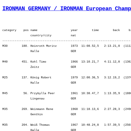
IRONMAN GERMANY / IRONMAN European Champ
category    pos name                   year        time        back     b
                country/city           nat  

-------------------------------------------------------------------------
M30        180. Heinroth Moritz        1973  11:08.52,5   2:13.21,8  (111
                Halle                  GER                               
M40        451. Kohl Timo              1966  13:10.21,7   4:11.12,8  (136
                Zeitz                  GER                               
M25        137. König Robert           1979  12:00.36,5   3:12.19,2  (137
                Halle                  GER                               
M45         56. Przybylla Peer         1961  10:38.47,7   1:13.35,9  (188
                Lingenau               GER                               
M35        269. Weinmann Rene          1968  11:18.13,6   2:27.28,3  (249
                Genthin                GER                               
M35        204. Weiß Thomas            1967  10:48.24,8   1:57.39,5  (250
                Halle                  GER                               