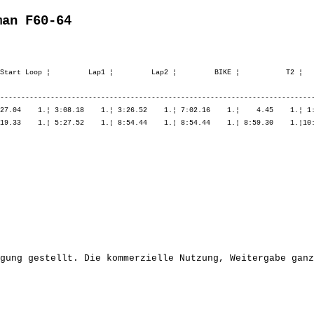
man F60-64
Start Loop ¦         Lap1 ¦         Lap2 ¦         BIKE ¦           T2 ¦   
---------------------------------------------------------------------------
27.04    1.¦ 3:08.18    1.¦ 3:26.52    1.¦ 7:02.16    1.¦    4.45    1.¦ 1:
19.33    1.¦ 5:27.52    1.¦ 8:54.44    1.¦ 8:54.44    1.¦ 8:59.30    1.¦10:
gung gestellt. Die kommerzielle Nutzung, Weitergabe ganz