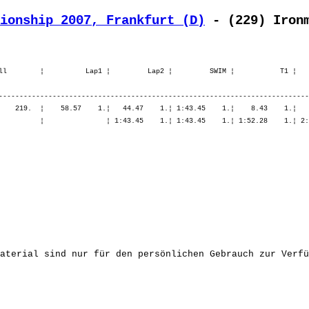
ionship 2007, Frankfurt (D)
 - (229) Iron
ll        ¦          Lap1 ¦         Lap2 ¦         SWIM ¦           T1 ¦   
---------------------------------------------------------------------------
    219.  ¦    58.57    1.¦   44.47    1.¦ 1:43.45    1.¦    8.43    1.¦   
          ¦               ¦ 1:43.45    1.¦ 1:43.45    1.¦ 1:52.28    1.¦ 2:
aterial sind nur für den persönlichen Gebrauch zur Verfü