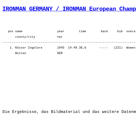
IRONMAN GERMANY / IRONMAN European Champ
   pos name                   year        time        back     bib  overa
       county/city            nat  

-------------------------------------------------------------------------
    1. Köster Ingelore        1945  14:49.36,6       -----   (221)  Women
       Witten                 GER                                        
Die Ergebnisse, das Bildmaterial und das weitere Datenm