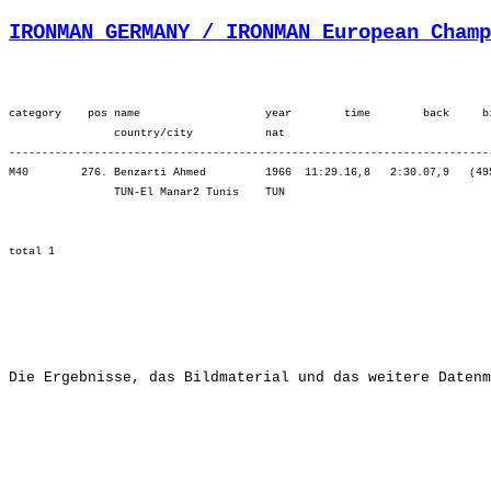
IRONMAN GERMANY / IRONMAN European Champ
category    pos name                   year        time        back     b
                country/city           nat  

-------------------------------------------------------------------------
M40        276. Benzarti Ahmed         1966  11:29.16,8   2:30.07,9   (49
                TUN-El Manar2 Tunis    TUN                               
Die Ergebnisse, das Bildmaterial und das weitere Datenm