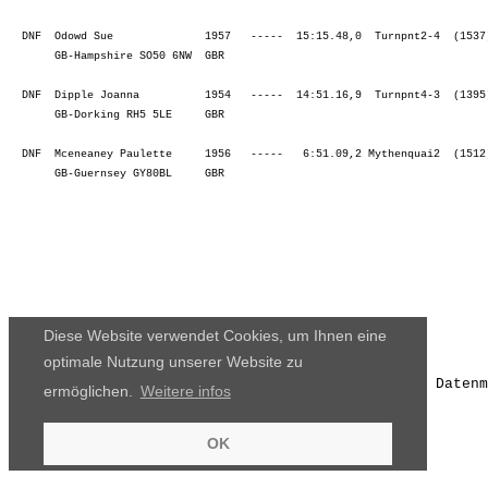
  DNF  Odowd Sue              1957   -----  15:15.48,0  Turnpnt2-4  (1537
       GB-Hampshire SO50 6NW  GBR                                        
  DNF  Dipple Joanna          1954   -----  14:51.16,9  Turnpnt4-3  (1395
       GB-Dorking RH5 5LE     GBR                                        
  DNF  Mceneaney Paulette     1956   -----   6:51.09,2 Mythenquai2  (1512
       GB-Guernsey GY80BL     GBR                                        
Diese Website verwendet Cookies, um Ihnen eine
optimale Nutzung unserer Website zu
Die Ergebnisse, das Bildmaterial und das weitere Datenm
ermöglichen.
Weitere infos
OK