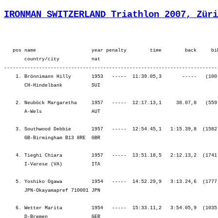
IRONMAN SWITZERLAND Triathlon 2007, Züri
   pos name                   year penalty        time        back     bi
       country/city           nat  

-------------------------------------------------------------------------
    1. Brönnimann Hilly       1953   -----  11:39.05,3       -----   (100
       CH-Hindelbank          SUI                                        
    2. Neuböck Margaretha     1957   -----  12:17.13,1     38.07,8   (559
       A-Wels                 AUT                                        
    3. Southwood Debbie       1957   -----  12:54.45,1   1:15.39,8  (1582
       GB-Birmingham B13 8RE  GBR                                        
    4. Tieghi Chiara          1957   -----  13:51.18,5   2:12.13,2  (1741
       I-Varese (VA)          ITA                                        
    5. Yoshiko Ogawa          1954   -----  14:52.29,9   3:13.24,6  (1777
       JPN-Okayamapref 710001 JPN                                        
    6. Wetter Marita          1954   -----  15:33.11,2   3:54.05,9  (1035
       D-Bremen               GER                                        