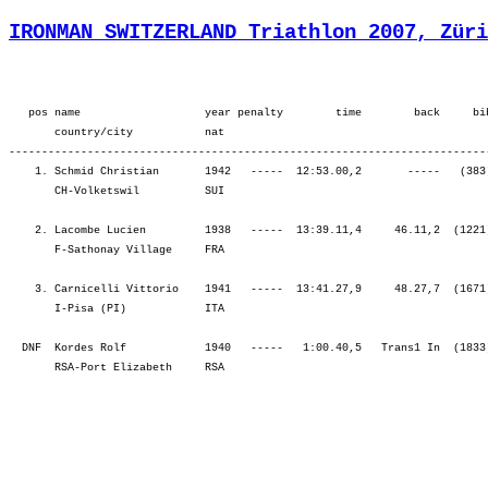
IRONMAN SWITZERLAND Triathlon 2007, Züri
   pos name                   year penalty        time        back     bi
       country/city           nat  

-------------------------------------------------------------------------
    1. Schmid Christian       1942   -----  12:53.00,2       -----   (383
       CH-Volketswil          SUI                                        
    2. Lacombe Lucien         1938   -----  13:39.11,4     46.11,2  (1221
       F-Sathonay Village     FRA                                        
    3. Carnicelli Vittorio    1941   -----  13:41.27,9     48.27,7  (1671
       I-Pisa (PI)            ITA                                        
  DNF  Kordes Rolf            1940   -----   1:00.40,5   Trans1 In  (1833
       RSA-Port Elizabeth     RSA                                        