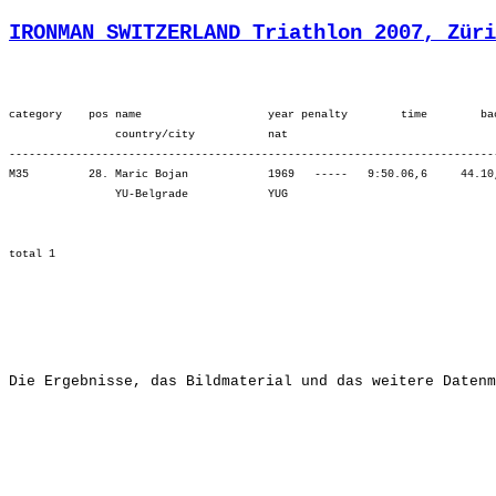
IRONMAN SWITZERLAND Triathlon 2007, Züri
category    pos name                   year penalty        time        ba
                country/city           nat  

-------------------------------------------------------------------------
M35         28. Maric Bojan            1969   -----   9:50.06,6     44.10
                YU-Belgrade            YUG                               
Die Ergebnisse, das Bildmaterial und das weitere Datenm